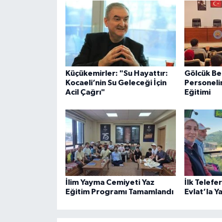
Küçükemirler: "Su Hayattır:
Gölcük Be
Kocaeli’nin Su Geleceği İçin
Personeli
Acil Çağrı"
Eğitimi
İlim Yayma Cemiyeti Yaz
İlk Telefe
Eğitim Programı Tamamlandı
Evlat’la Y