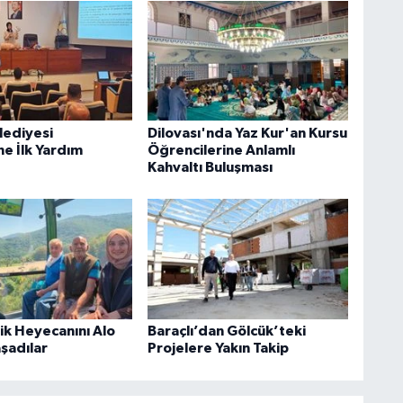
lediyesi
Dilovası'nda Yaz Kur'an Kursu
ne İlk Yardım
Öğrencilerine Anlamlı
Kahvaltı Buluşması
rik Heyecanını Alo
Baraçlı’dan Gölcük’teki
aşadılar
Projelere Yakın Takip