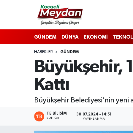
Nöbetçi Eczaneler
GÜNDEM
DÜNYA
EKONOMİ
TEKNOL
Hava Durumu
HABERLER
GÜNDEM
Trafik Durumu
Büyükşehir, 
Süper Lig Puan Durumu ve Fikstür
Kattı
Tüm Manşetler
Son Dakika Haberleri
Büyükşehir Belediyesi’nin yeni 
Haber Arşivi
TE BILIŞIM
30.07.2024 - 14:51
EDITÖR
YAYINLANMA