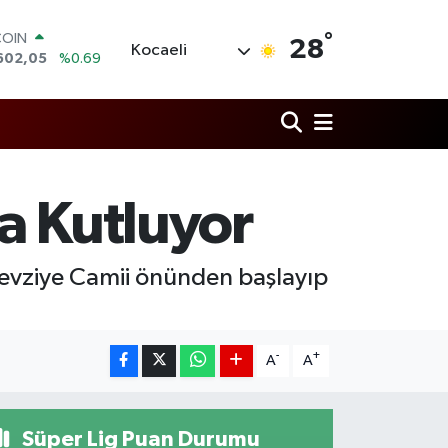
COIN
°
28
602,05
%0.69
Kocaeli
LAR
5986
%0.06
RO
0700
%0.1
RLİN
2438
%0.21
M ALTIN
a Kutluyor
8.23
%0.39
T100
703
%0
 Fevziye Camii önünden başlayıp
-
+
A
A
Süper Lig Puan Durumu