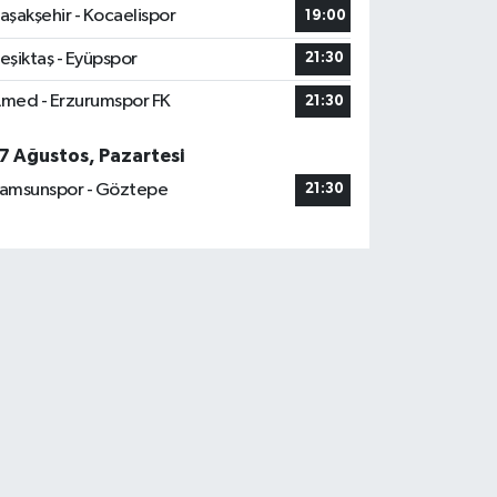
aşakşehir - Kocaelispor
19:00
eşiktaş - Eyüpspor
21:30
med - Erzurumspor FK
21:30
7 Ağustos, Pazartesi
amsunspor - Göztepe
21:30