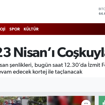
BIT
64.
DO
47,
EU
OJİ
SPOR
KÜLTÜR
55,
STE
64,
GRA
23 Nisan’ı Coşkuyl
651
BİS
13.
isan şenlikleri, bugün saat 12.30’da İzmit
evam edecek kortej ile taçlanacak