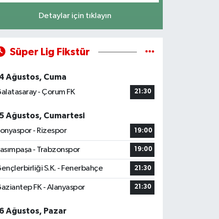
Detaylar için tıklayın
Süper Lig Fikstür
4 Ağustos, Cuma
alatasaray - Çorum FK
21:30
5 Ağustos, Cumartesi
onyaspor - Rizespor
19:00
asımpaşa - Trabzonspor
19:00
ençlerbirliği S.K. - Fenerbahçe
21:30
aziantep FK - Alanyaspor
21:30
6 Ağustos, Pazar