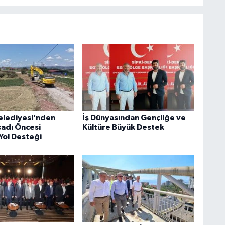
elediyesi’nden
İş Dünyasından Gençliğe ve
sadı Öncesi
Kültüre Büyük Destek
Yol Desteği