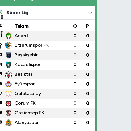
Süper Lig
#
Takım
O
P
1
Amed
0
0
2
Erzurumspor FK
0
0
3
Başakşehir
0
0
4
Kocaelispor
0
0
5
Beşiktaş
0
0
6
Eyüpspor
0
0
7
Galatasaray
0
0
8
Çorum FK
0
0
9
Gaziantep FK
0
0
0
Alanyaspor
0
0