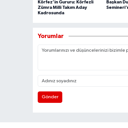
Körfez’in Gururu: Körfezli
Başkan Du
Zümra Milli Takım Aday
Semineri’n
Kadrosunda
Yorumlar
Gönder