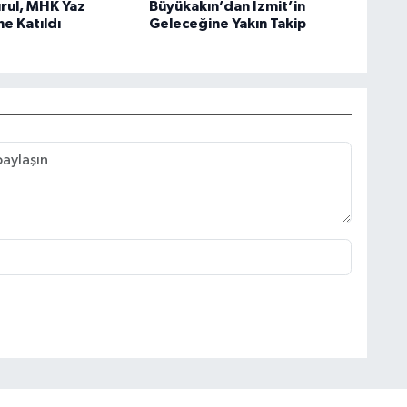
rul, MHK Yaz
Büyükakın’dan İzmit’in
e Katıldı
Geleceğine Yakın Takip