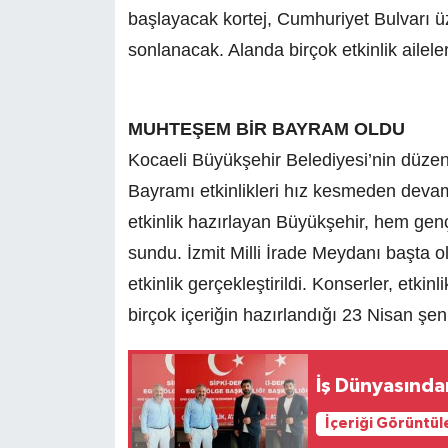
başlayacak kortej, Cumhuriyet Bulvarı 
sonlanacak. Alanda birçok etkinlik aileler
MUHTEŞEM BİR BAYRAM OLDU
Kocaeli Büyükşehir Belediyesi’nin düze
Bayramı etkinlikleri hız kesmeden devam 
etkinlik hazırlayan Büyükşehir, hem ge
sundu. İzmit Milli İrade Meydanı başta o
etkinlik gerçekleştirildi. Konserler, etkinl
birçok içeriğin hazırlandığı 23 Nisan şen
İş Dünyasında
İçeriği Görüntül