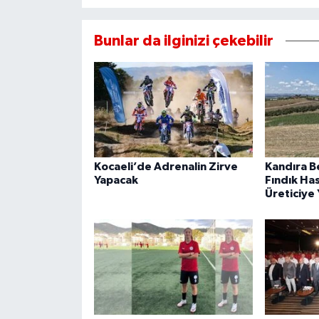
Bunlar da ilginizi çekebilir
Kocaeli’de Adrenalin Zirve
Kandıra B
Yapacak
Fındık Ha
Üreticiye 