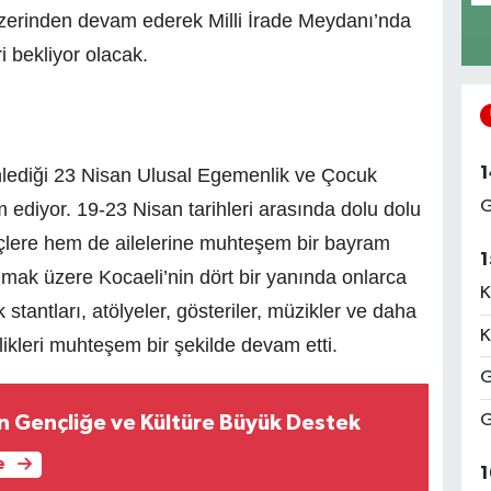
üzerinden devam ederek Milli İrade Meydanı’nda
i bekliyor olacak.
1
nlediği 23 Nisan Ulusal Egemenlik ve Çocuk
G
ediyor. 19-23 Nisan tarihleri arasında dolu dolu
nçlere hem de ailelerine muhteşem bir bayram
1
lmak üzere Kocaeli’nin dört bir yanında onlarca
K
ik stantları, atölyeler, gösteriler, müzikler ve daha
K
likleri muhteşem bir şekilde devam etti.
G
G
n Gençliğe ve Kültüre Büyük Destek
e
1