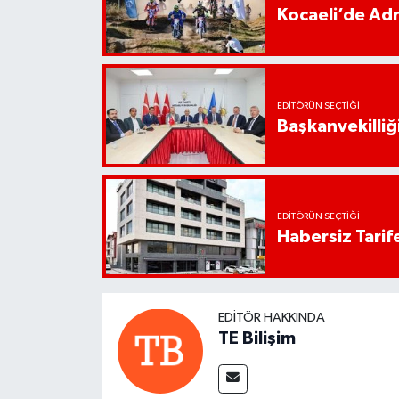
Kocaeli’de Adr
EDITÖRÜN SEÇTIĞI
Başkanvekilliği
EDITÖRÜN SEÇTIĞI
Habersiz Tarife
EDITÖR HAKKINDA
TE Bilişim