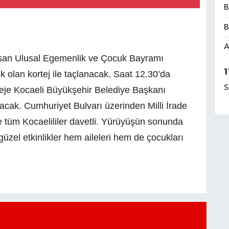
B
B
A
isan Ulusal Egemenlik ve Çocuk Bayramı
1
ek olan kortej ile taçlanacak. Saat 12.30’da
S
eje Kocaeli Büyükşehir Belediye Başkanı
acak. Cumhuriyet Bulvarı üzerinden Milli İrade
tüm Kocaelililer davetli. Yürüyüşün sonunda
güzel etkinlikler hem aileleri hem de çocukları