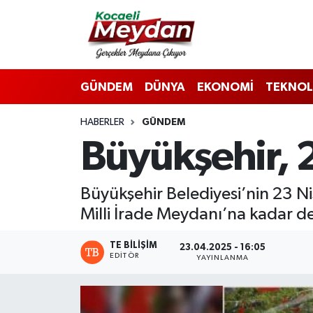
Nöbetçi Eczaneler
GÜNDEM
DÜNYA
EKONOMİ
TEKNOL
Hava Durumu
HABERLER
GÜNDEM
Trafik Durumu
Büyükşehir, 
Süper Lig Puan Durumu ve Fikstür
Büyükşehir Belediyesi’nin 23 N
Tüm Manşetler
Milli İrade Meydanı’na kadar d
Son Dakika Haberleri
TE BILIŞIM
23.04.2025 - 16:05
EDITÖR
YAYINLANMA
Haber Arşivi