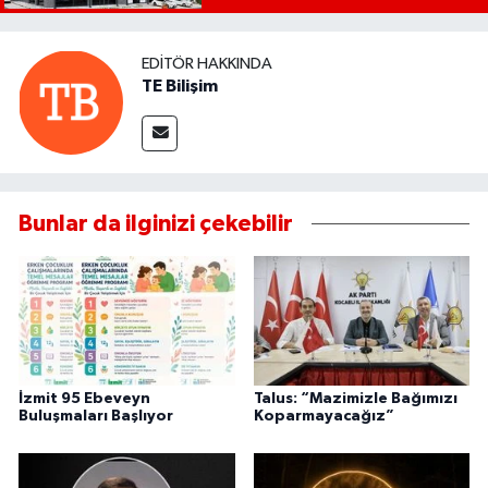
EDITÖR HAKKINDA
TE Bilişim
Bunlar da ilginizi çekebilir
İzmit 95 Ebeveyn
Talus: “Mazimizle Bağımızı
Buluşmaları Başlıyor
Koparmayacağız”