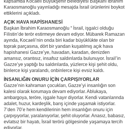
kapsamda Kocaeli Büyükşehir Belediyesi Başkanı İbrahim
Karaosmanoğlu yayınladığı mesajda İsrail ürünlerini boykot
ettiklerini açıkladı.
AÇIK HAVA HAPİSHANESİ
Başkan İbrahim Karaosmanoğlu “ İsrail, işgalci olduğu
Filistin’de terör estirmeye devam ediyor. Mübarek Ramazan
ayında, Kocaeli’nin onda biri kadar büyüklükte olan bir
toprak parçasına, dört bir yandan kuşatılmış açık hava
hapishanesi Gazze’ye, havadan, karadan, denizden
amansız, orantısız, insafsız saldırılarda bulunuyor. İsrail’in
Gazze’ye yaptığı bu saldırılarda, yüzlerce kişi şehit oldu,
binlerce kişi yaralandı, onbinlerce kişi evsiz kaldı.
İNSANLIĞIN ONURU İÇİN ÇARPIŞIYORLAR
Gazze’nin kahraman çocukları, Gazze’yi insanlığın son
kalesi olarak korumaya devam ediyorlar. Ablukaya,
ambargoya, teröre, işgale hayır diyorlar. Kendi vatanlarında
adalet, huzur, kardeşlik, barış içinde yaşamak istiyorlar.
7’den 70’e hem kendilerinin hem insanlığın onuru için
çarpışıyorlar, yaralanıyorlar, şehit oluyorlar. Anasız, babasız,
evlatsız bir hayatı, İsrail terörü gölgesinde yaşamaya tercih
ediyorlar.