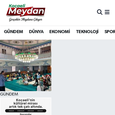
Nöbetçi Eczaneler
GÜNDEM
DÜNYA
EKONOMİ
TEKNOLOJİ
SPO
Hava Durumu
Trafik Durumu
Süper Lig Puan Durumu ve Fikstür
Tüm Manşetler
Son Dakika Haberleri
GÜNDEM
Haber Arşivi