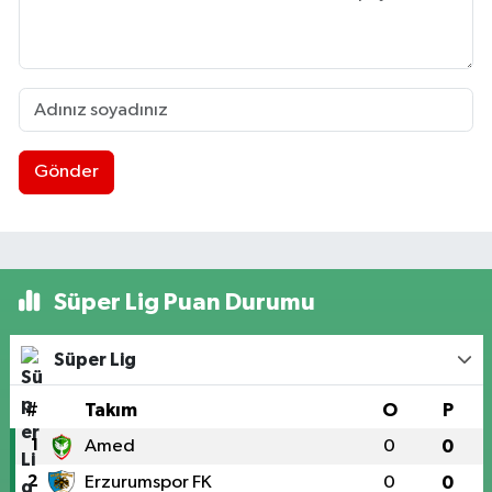
Gönder
Süper Lig Puan Durumu
Süper Lig
#
Takım
O
P
1
Amed
0
0
2
Erzurumspor FK
0
0