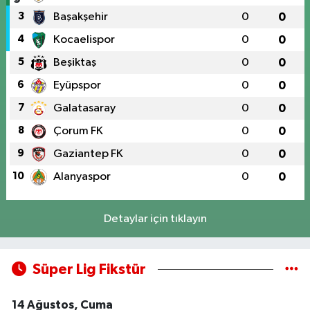
3
Başakşehir
0
0
4
Kocaelispor
0
0
5
Beşiktaş
0
0
6
Eyüpspor
0
0
7
Galatasaray
0
0
8
Çorum FK
0
0
9
Gaziantep FK
0
0
10
Alanyaspor
0
0
Detaylar için tıklayın
Süper Lig Fikstür
14 Ağustos, Cuma