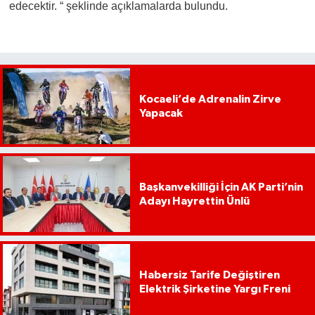
edecektir. “ şeklinde açıklamalarda bulundu.
Kocaeli’de Adrenalin Zirve
Yapacak
Başkanvekilliği İçin AK Parti’nin
Adayı Hayrettin Ünlü
Habersiz Tarife Değiştiren
Elektrik Şirketine Yargı Freni