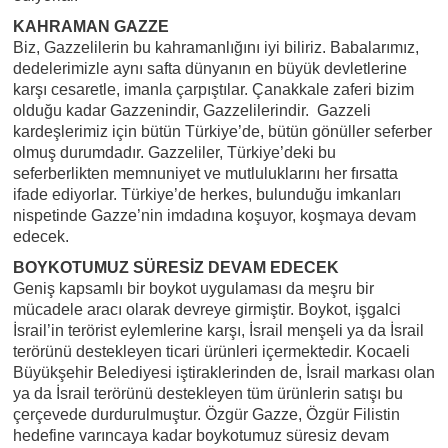
KAHRAMAN GAZZE
Biz, Gazzelilerin bu kahramanlığını iyi biliriz. Babalarımız,
dedelerimizle aynı safta dünyanın en büyük devletlerine
karşı cesaretle, imanla çarpıştılar. Çanakkale zaferi bizim
olduğu kadar Gazzenindir, Gazzelilerindir. Gazzeli
kardeşlerimiz için bütün Türkiye’de, bütün gönüller seferber
olmuş durumdadır. Gazzeliler, Türkiye’deki bu
seferberlikten memnuniyet ve mutluluklarını her fırsatta
ifade ediyorlar. Türkiye’de herkes, bulunduğu imkanları
nispetinde Gazze’nin imdadına koşuyor, koşmaya devam
edecek.
BOYKOTUMUZ SÜRESİZ DEVAM EDECEK
Geniş kapsamlı bir boykot uygulaması da meşru bir
mücadele aracı olarak devreye girmiştir. Boykot, işgalci
İsrail’in terörist eylemlerine karşı, İsrail menşeli ya da İsrail
terörünü destekleyen ticari ürünleri içermektedir. Kocaeli
Büyükşehir Belediyesi iştiraklerinden de, İsrail markası olan
ya da İsrail terörünü destekleyen tüm ürünlerin satışı bu
çerçevede durdurulmuştur. Özgür Gazze, Özgür Filistin
hedefine varıncaya kadar boykotumuz süresiz devam