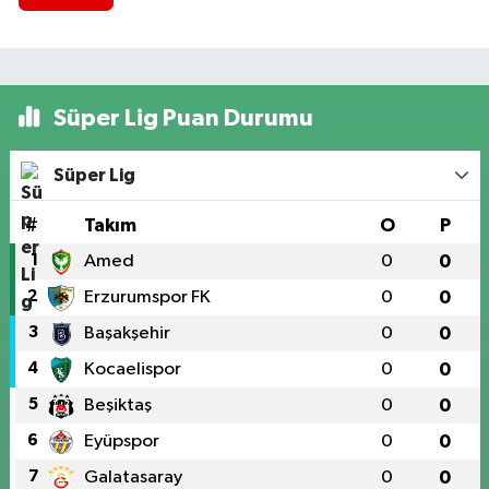
Süper Lig Puan Durumu
Süper Lig
#
Takım
O
P
1
Amed
0
0
2
Erzurumspor FK
0
0
3
Başakşehir
0
0
4
Kocaelispor
0
0
5
Beşiktaş
0
0
6
Eyüpspor
0
0
7
Galatasaray
0
0