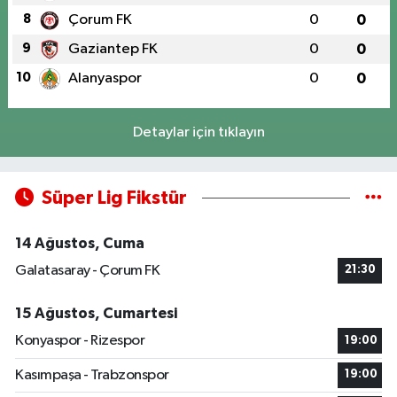
8
Çorum FK
0
0
9
Gaziantep FK
0
0
10
Alanyaspor
0
0
Detaylar için tıklayın
Süper Lig Fikstür
14 Ağustos, Cuma
Galatasaray - Çorum FK
21:30
15 Ağustos, Cumartesi
Konyaspor - Rizespor
19:00
Kasımpaşa - Trabzonspor
19:00