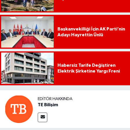
Başkanvekilliği İçin AK Parti’nin
Adayı Hayrettin Ünlü
Habersiz Tarife Değiştiren
Elektrik Şirketine Yargı Freni
EDITÖR HAKKINDA
TE Bilişim