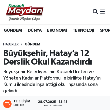
Nöbetçi Eczaneler
GÜNDEM
DÜNYA
EKONOMİ
TEKNOLOJİ
SPO
Hava Durumu
Trafik Durumu
HABERLER
GÜNDEM
Büyükşehir, Hatay’a 12
Süper Lig Puan Durumu ve Fikstür
Derslik Okul Kazandırdı
Tüm Manşetler
Büyükşehir Belediyesi’nin Kocaeli Üreten ve
Yöneten Kadınlar Platformu ile birlikte Hatay’ın
Son Dakika Haberleri
Kumlu ilçesinde inşa ettiği okul inşasında sona
gelindi
Haber Arşivi
TE BILIŞIM
28.07.2025 - 13:43
EDITÖR
YAYINLANMA