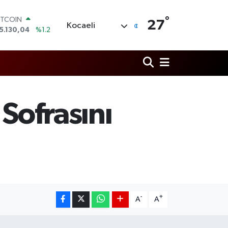
°
OLAR
27
Kocaeli
7,7106
%0.17
URO
5,1652
%0.27
TERLİN
4,4046
%0.35
RAM ALTIN
648.99
%2.59
İST100
Sofrasını
3.773
%-19
ITCOIN
5.130,04
%1.2
-
+
A
A