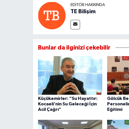
EDITÖR HAKKINDA
TE Bilişim
Bunlar da ilginizi çekebilir
Küçükemirler: "Su Hayattır:
Gölcük Be
Kocaeli’nin Su Geleceği İçin
Personeli
Acil Çağrı"
Eğitimi