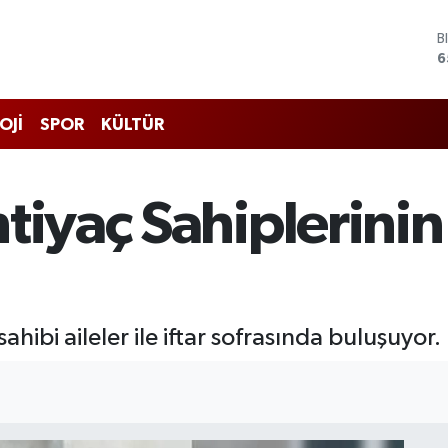
D
4
E
5
S
OJİ
SPOR
KÜLTÜR
6
G
6
B
tiyaç Sahiplerinin 
1
B
6
ahibi aileler ile iftar sofrasında buluşuyor.