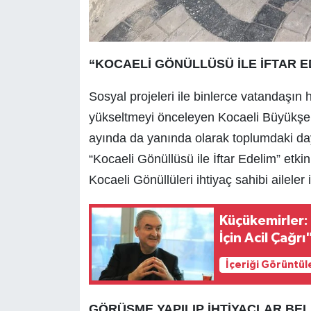
“KOCAELİ GÖNÜLLÜSÜ İLE İFTAR E
Sosyal projeleri ile binlerce vatandaşı
yükseltmeyi önceleyen Kocaeli Büyükşehi
ayında da yanında olarak toplumdaki d
“Kocaeli Gönüllüsü ile İftar Edelim” etk
Kocaeli Gönüllüleri ihtiyaç sahibi aileler 
Küçükemirler: 
İçin Acil Çağrı
İçeriği Görüntül
GÖRÜŞME YAPILIP İHTİYAÇLAR BE