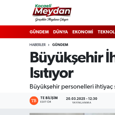
Nöbetçi Eczaneler
GÜNDEM
DÜNYA
EKONOMİ
TEKNOL
Hava Durumu
HABERLER
GÜNDEM
Trafik Durumu
Büyükşehir İh
Süper Lig Puan Durumu ve Fikstür
Isıtıyor
Tüm Manşetler
Son Dakika Haberleri
Büyükşehir personelleri ihtiyaç s
Haber Arşivi
TE BILIŞIM
20.03.2025 - 12:30
EDITÖR
YAYINLANMA