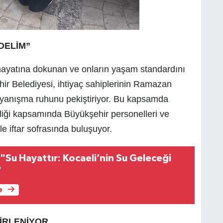
DELİM”
n hayatına dokunan ve onların yaşam standardını
r Belediyesi, ihtiyaç sahiplerinin Ramazan
ayanışma ruhunu pekiştiriyor. Bu kapsamda
inliği kapsamında Büyükşehir personelleri ve
ile iftar sofrasında buluşuyor.
"Su Hayattır: Kocaeli’nin Su Geleceği
"
e
LİRLENİYOR