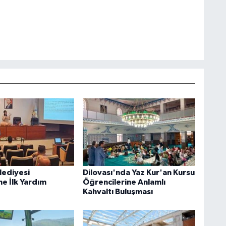
lediyesi
Dilovası'nda Yaz Kur'an Kursu
ne İlk Yardım
Öğrencilerine Anlamlı
Kahvaltı Buluşması