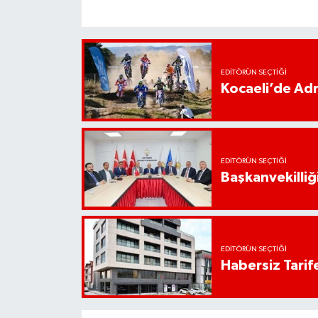
EDITÖRÜN SEÇTIĞI
Kocaeli’de Adr
EDITÖRÜN SEÇTIĞI
Başkanvekilliği
EDITÖRÜN SEÇTIĞI
Habersiz Tarife