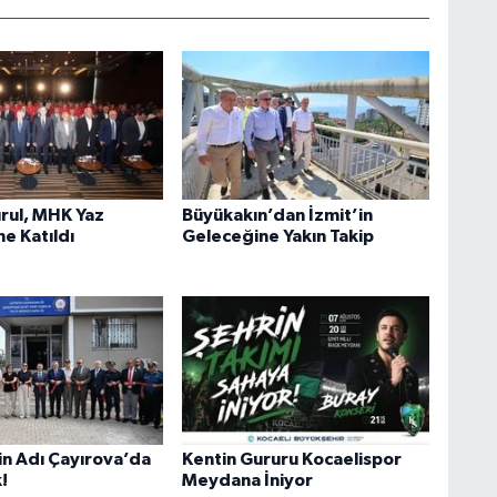
rul, MHK Yaz
Büyükakın’dan İzmit’in
e Katıldı
Geleceğine Yakın Takip
in Adı Çayırova’da
Kentin Gururu Kocaelispor
!
Meydana İniyor