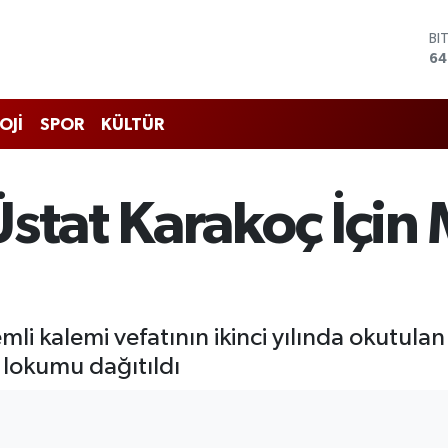
D
47
E
55
ST
OJİ
SPOR
KÜLTÜR
64
GR
65
Bİ
stat Karakoç İçin
13
BI
64
mli kalemi vefatının ikinci yılında okutulan m
 lokumu dağıtıldı