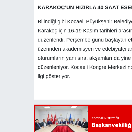
KARAKOÇ’UN HIZIRLA 40 SAAT ESE
Bilindiği gibi Kocaeli Büyükşehir Belediy
Karakoç için 16-19 Kasım tarihleri aras
düzenlendi. Perşembe günü başlayan etki
üzerinden akademisyen ve edebiyatçıları
oturumların yanı sıra, akşamları da yine S
düzenleniyor. Kocaeli Kongre Merkezi’nde
ilgi gösteriyor.
EDITÖRÜN SEÇTIĞI
Başkanvekilliği