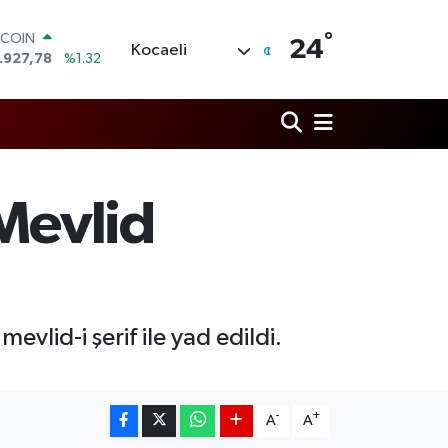
°
OLAR
24
Kocaeli
,5894
%0.08
URO
,0398
%-0.02
ERLİN
,1581
%0.16
AM ALTIN
27.85
%0.54
ST100
 Mevlid
.703
%11
TCOIN
.927,78
%1.32
evlid-i şerif ile yad edildi.
-
+
A
A