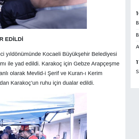
1
B
B
 EDİLDİ
A
nci yıldönümünde Kocaeli Büyükşehir Belediyesi
1
amı ile yad edildi. Karakoç için Gebze Arapçeşme
S
lı olarak Mevlid-i Şerif ve Kuran-ı Kerim
an Karakoç’un ruhu için dualar edildi.