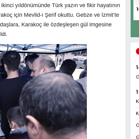
 ikinci yıldönümünde Türk yazın ve fikir hayatının
1
koç için Mevlid-i Şerif okuttu. Gebze ve İzmit’te
ndaşlara, Karakoç ile özdeşleşen gül imgesine
ldi.
1
G
1
K
K
G
G