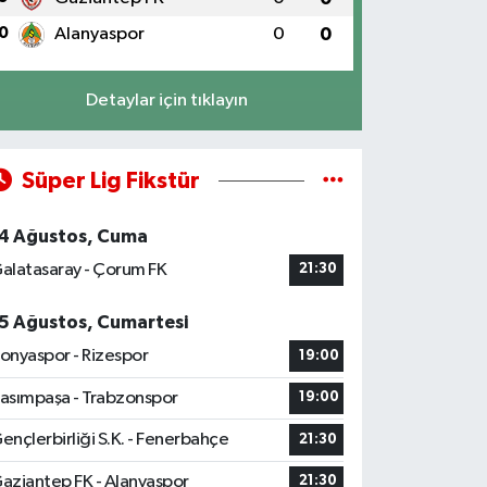
0
Alanyaspor
0
0
Detaylar için tıklayın
Süper Lig Fikstür
4 Ağustos, Cuma
alatasaray - Çorum FK
21:30
5 Ağustos, Cumartesi
onyaspor - Rizespor
19:00
asımpaşa - Trabzonspor
19:00
ençlerbirliği S.K. - Fenerbahçe
21:30
aziantep FK - Alanyaspor
21:30