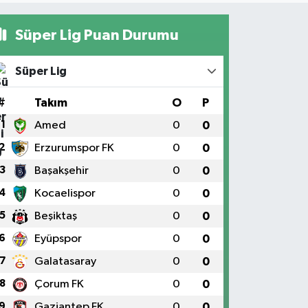
Süper Lig Puan Durumu
Süper Lig
#
Takım
O
P
1
Amed
0
0
2
Erzurumspor FK
0
0
3
Başakşehir
0
0
4
Kocaelispor
0
0
5
Beşiktaş
0
0
6
Eyüpspor
0
0
7
Galatasaray
0
0
8
Çorum FK
0
0
9
Gaziantep FK
0
0