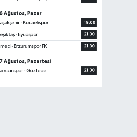
6 Ağustos, Pazar
aşakşehir - Kocaelispor
19:00
eşiktaş - Eyüpspor
21:30
med - Erzurumspor FK
21:30
7 Ağustos, Pazartesi
amsunspor - Göztepe
21:30