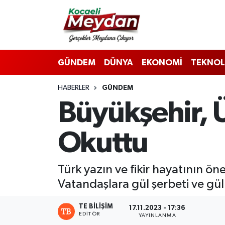
Nöbetçi Eczaneler
GÜNDEM
DÜNYA
EKONOMİ
TEKNOL
Hava Durumu
HABERLER
GÜNDEM
Trafik Durumu
Büyükşehir, Ü
Süper Lig Puan Durumu ve Fikstür
Okuttu
Tüm Manşetler
Son Dakika Haberleri
Türk yazın ve fikir hayatının öne
Vatandaşlara gül şerbeti ve gül
Haber Arşivi
TE BILIŞIM
17.11.2023 - 17:36
EDITÖR
YAYINLANMA