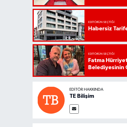
EDITÖRÜN SEÇTIĞI
Habersiz Tarife
EDITÖRÜN SEÇTIĞI
Fatma Hürriyet
Belediyesinin 
EDITÖR HAKKINDA
TE Bilişim