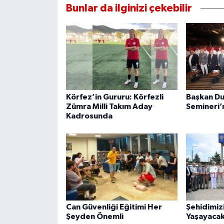
Bunlar da ilginizi çekebilir
Körfez’in Gururu: Körfezli
Başkan Du
Zümra Milli Takım Aday
Semineri’n
Kadrosunda
Can Güvenliği Eğitimi Her
Şehidimiz
Şeyden Önemli
Yaşayacak