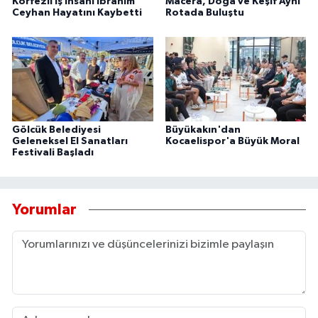
Körfezli İş İnsanı İbrahim
Macera, Doğa ve Keşif Aynı
Ceyhan Hayatını Kaybetti
Rotada Buluştu
Gölcük Belediyesi
Büyükakın'dan
Geleneksel El Sanatları
Kocaelispor'a Büyük Moral
Festivali Başladı
Yorumlar