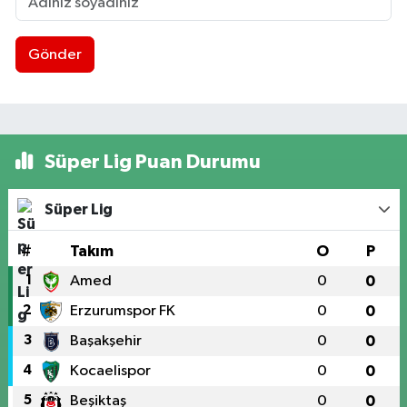
Gönder
Süper Lig Puan Durumu
Süper Lig
#
Takım
O
P
1
Amed
0
0
2
Erzurumspor FK
0
0
3
Başakşehir
0
0
4
Kocaelispor
0
0
5
Beşiktaş
0
0