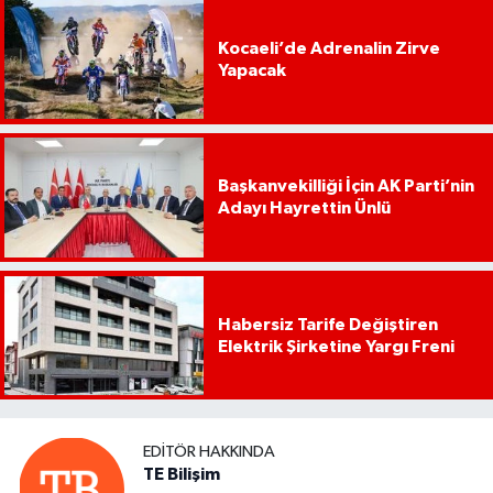
Kocaeli’de Adrenalin Zirve
Yapacak
Başkanvekilliği İçin AK Parti’nin
Adayı Hayrettin Ünlü
Habersiz Tarife Değiştiren
Elektrik Şirketine Yargı Freni
EDITÖR HAKKINDA
TE Bilişim