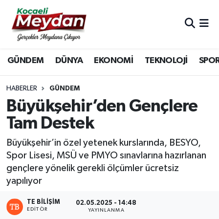
Nöbetçi Eczaneler
GÜNDEM
DÜNYA
EKONOMİ
TEKNOLOJİ
SPO
Hava Durumu
Trafik Durumu
HABERLER
GÜNDEM
Büyükşehir’den Gençlere
Süper Lig Puan Durumu ve Fikstür
Tam Destek
Tüm Manşetler
Büyükşehir’in özel yetenek kurslarında, BESYO,
Spor Lisesi, MSÜ ve PMYO sınavlarına hazırlanan
Son Dakika Haberleri
gençlere yönelik gerekli ölçümler ücretsiz
yapılıyor
Haber Arşivi
TE BILIŞIM
02.05.2025 - 14:48
EDITÖR
YAYINLANMA