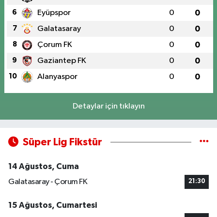
6
Eyüpspor
0
0
7
Galatasaray
0
0
8
Çorum FK
0
0
9
Gaziantep FK
0
0
10
Alanyaspor
0
0
Detaylar için tıklayın
Süper Lig Fikstür
14 Ağustos, Cuma
Galatasaray - Çorum FK
21:30
15 Ağustos, Cumartesi