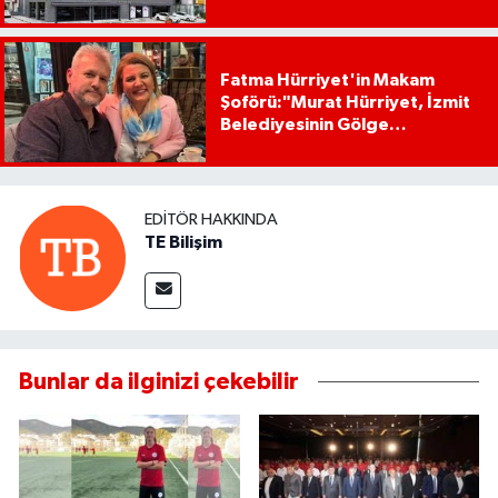
Fatma Hürriyet'in Makam
Şoförü:"Murat Hürriyet, İzmit
Belediyesinin Gölge
Başkanıdır"
EDITÖR HAKKINDA
TE Bilişim
Bunlar da ilginizi çekebilir