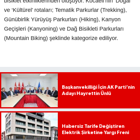
bisiklet etkinliklerinden oluşuyor. Kocaeli’nin ‘Doğal’
ve ‘Kültürel’ rotaları; Tematik Parkurlar (Trekking),
Günübirlik Yürüyüş Parkurları (Hiking), Kanyon
Geçişleri (Kanyoning) ve Dağ Bisikleti Parkurları
(Mountain Biking) şeklinde kategorize ediliyor.
Başkanvekilliği İçin AK Parti’nin
Adayı Hayrettin Ünlü
Habersiz Tarife Değiştiren
Elektrik Şirketine Yargı Freni