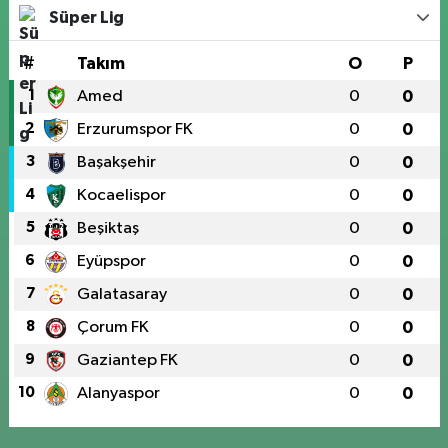
Süper Lig
#
Takım
O
P
1
Amed
0
0
2
Erzurumspor FK
0
0
3
Başakşehir
0
0
4
Kocaelispor
0
0
5
Beşiktaş
0
0
6
Eyüpspor
0
0
7
Galatasaray
0
0
8
Çorum FK
0
0
9
Gaziantep FK
0
0
10
Alanyaspor
0
0