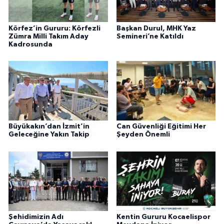
Körfez’in Gururu: Körfezli
Başkan Durul, MHK Yaz
Zümra Milli Takım Aday
Semineri’ne Katıldı
Kadrosunda
Büyükakın’dan İzmit’in
Can Güvenliği Eğitimi Her
Geleceğine Yakın Takip
Şeyden Önemli
Şehidimizin Adı
Kentin Gururu Kocaelispor