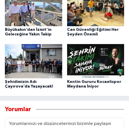
Büyükakın’dan İzmit’in
Can Güvenliği Eğitimi Her
Geleceğine Yakın Takip
Şeyden Önemli
Şehidimizin Adı
Kentin Gururu Kocaelispor
Çayırova’da Yaşayacak!
Meydana İniyor
Yorumlar