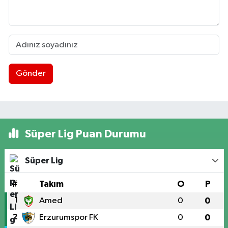
Gönder
Süper Lig Puan Durumu
Süper Lig
#
Takım
O
P
1
Amed
0
0
2
Erzurumspor FK
0
0