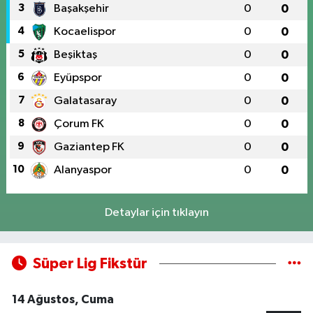
3
Başakşehir
0
0
4
Kocaelispor
0
0
5
Beşiktaş
0
0
6
Eyüpspor
0
0
7
Galatasaray
0
0
8
Çorum FK
0
0
9
Gaziantep FK
0
0
10
Alanyaspor
0
0
Detaylar için tıklayın
Süper Lig Fikstür
14 Ağustos, Cuma