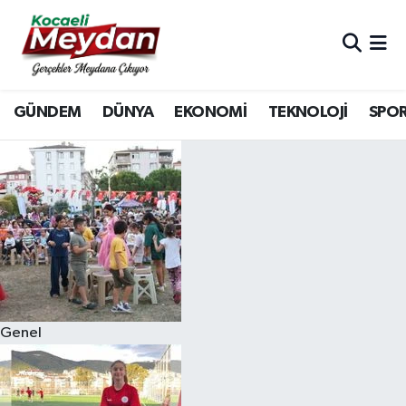
Nöbetçi Eczaneler
GÜNDEM
DÜNYA
EKONOMİ
TEKNOLOJİ
SPO
Hava Durumu
Trafik Durumu
Süper Lig Puan Durumu ve Fikstür
Tüm Manşetler
Son Dakika Haberleri
Genel
Haber Arşivi