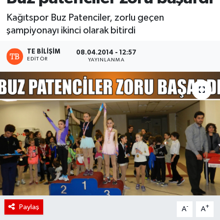
Kağıtspor Buz Patenciler, zorlu geçen
şampiyonayı ikinci olarak bitirdi
TE BILIŞIM
08.04.2014 - 12:57
EDITÖR
YAYINLANMA
Paylaş
-
+
A
A