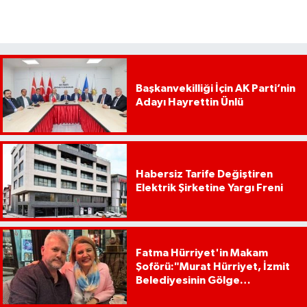
Başkanvekilliği İçin AK Parti’nin
Adayı Hayrettin Ünlü
Habersiz Tarife Değiştiren
Elektrik Şirketine Yargı Freni
Fatma Hürriyet'in Makam
Şoförü:"Murat Hürriyet, İzmit
Belediyesinin Gölge
Başkanıdır"