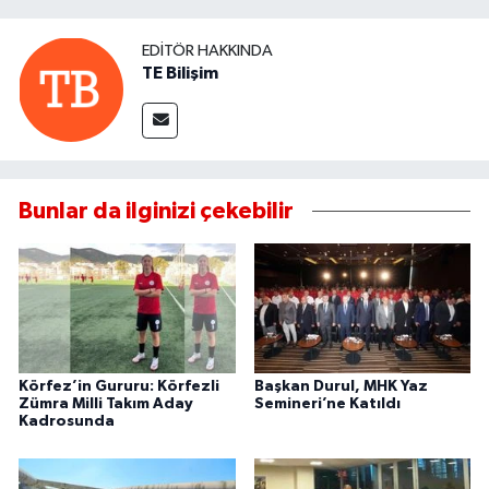
EDITÖR HAKKINDA
TE Bilişim
Bunlar da ilginizi çekebilir
Körfez’in Gururu: Körfezli
Başkan Durul, MHK Yaz
Zümra Milli Takım Aday
Semineri’ne Katıldı
Kadrosunda