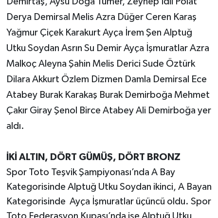
Demirtaş, Aysu Doğa Tümer, Zeynep İdil Polat
Derya Demirsal Melis Azra Düğer Ceren Karaş
Yağmur Çiçek Karakurt Ayça İrem Şen Alptuğ
Utku Soydan Asrın Su Demir Ayça İşmuratlar Azra
Malkoç Aleyna Şahin Melis Derici Sude Öztürk
Dilara Akkurt Özlem Dizmen Damla Demirsal Ece
Atabey Burak Karakaş Burak Demirboğa Mehmet
Çakır Giray Şenol Birce Atabey Ali Demirboğa yer
aldı.
İKİ ALTIN, DÖRT GÜMÜŞ, DÖRT BRONZ
Spor Toto Teşvik Şampiyonası’nda A Bay
Kategorisinde Alptuğ Utku Soydan ikinci, A Bayan
Kategorisinde Ayça İşmuratlar üçüncü oldu. Spor
Toto Federasyon Kupası’nda ise Alptuğ Utku