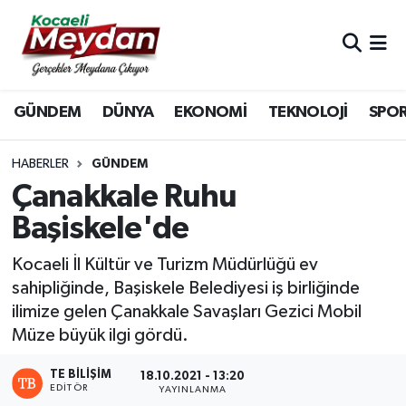
Nöbetçi Eczaneler
GÜNDEM
DÜNYA
EKONOMİ
TEKNOLOJİ
SPO
Hava Durumu
Trafik Durumu
HABERLER
GÜNDEM
Çanakkale Ruhu
Süper Lig Puan Durumu ve Fikstür
Başiskele'de
Tüm Manşetler
Kocaeli İl Kültür ve Turizm Müdürlüğü ev
sahipliğinde, Başiskele Belediyesi iş birliğinde
Son Dakika Haberleri
ilimize gelen Çanakkale Savaşları Gezici Mobil
Müze büyük ilgi gördü.
Haber Arşivi
TE BILIŞIM
18.10.2021 - 13:20
EDITÖR
YAYINLANMA