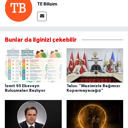
TE Bilişim
Bunlar da ilginizi çekebilir
İzmit 95 Ebeveyn
Talus: “Mazimizle Bağımızı
Buluşmaları Başlıyor
Koparmayacağız”