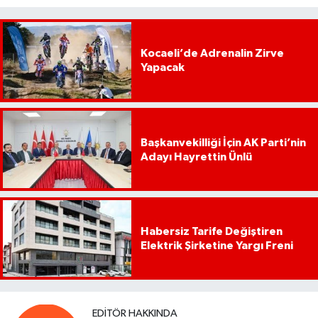
Kocaeli’de Adrenalin Zirve
Yapacak
Başkanvekilliği İçin AK Parti’nin
Adayı Hayrettin Ünlü
Habersiz Tarife Değiştiren
Elektrik Şirketine Yargı Freni
EDITÖR HAKKINDA