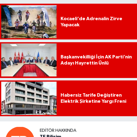
Kocaeli’de Adrenalin Zirve
Yapacak
Başkanvekilliği İçin AK Parti’nin
Adayı Hayrettin Ünlü
Habersiz Tarife Değiştiren
Elektrik Şirketine Yargı Freni
EDITÖR HAKKINDA
TE Bilişim