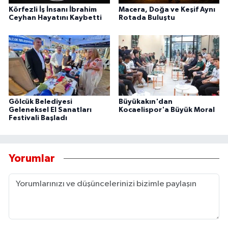
Körfezli İş İnsanı İbrahim
Macera, Doğa ve Keşif Aynı
Ceyhan Hayatını Kaybetti
Rotada Buluştu
Gölcük Belediyesi
Büyükakın'dan
Geleneksel El Sanatları
Kocaelispor'a Büyük Moral
Festivali Başladı
Yorumlar