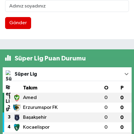
Gönder
Süper Lig Puan Durumu
Süper Lig
#
Takım
O
P
1
Amed
0
0
2
Erzurumspor FK
0
0
3
Başakşehir
0
0
4
Kocaelispor
0
0