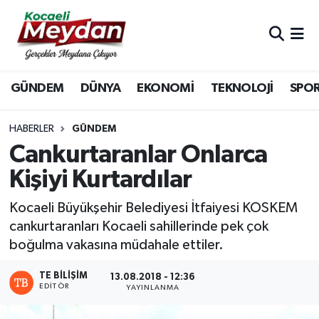
Nöbetçi Eczaneler
GÜNDEM
DÜNYA
EKONOMİ
TEKNOLOJİ
SPO
Hava Durumu
Trafik Durumu
HABERLER
GÜNDEM
Cankurtaranlar Onlarca
Süper Lig Puan Durumu ve Fikstür
Kişiyi Kurtardılar
Tüm Manşetler
Kocaeli Büyükşehir Belediyesi İtfaiyesi KOSKEM
cankurtaranları Kocaeli sahillerinde pek çok
Son Dakika Haberleri
boğulma vakasına müdahale ettiler.
Haber Arşivi
TE BILIŞIM
13.08.2018 - 12:36
EDITÖR
YAYINLANMA