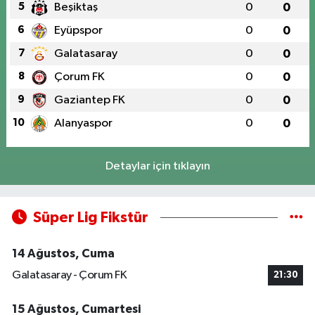
5
Beşiktaş
0
0
6
Eyüpspor
0
0
7
Galatasaray
0
0
8
Çorum FK
0
0
9
Gaziantep FK
0
0
10
Alanyaspor
0
0
Detaylar için tıklayın
Süper Lig Fikstür
14 Ağustos, Cuma
Galatasaray - Çorum FK
21:30
15 Ağustos, Cumartesi