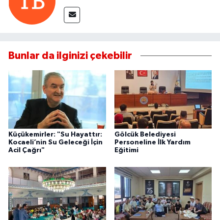
Bunlar da ilginizi çekebilir
Küçükemirler: "Su Hayattır:
Gölcük Belediyesi
Kocaeli’nin Su Geleceği İçin
Personeline İlk Yardım
Acil Çağrı"
Eğitimi