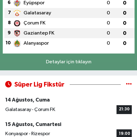
6
Eyüpspor
0
0
7
Galatasaray
0
0
8
Çorum FK
0
0
9
Gaziantep FK
0
0
10
Alanyaspor
0
0
Detaylar için tıklayın
Süper Lig Fikstür
14 Ağustos, Cuma
Galatasaray - Çorum FK
21:30
15 Ağustos, Cumartesi
Konyaspor - Rizespor
19:00