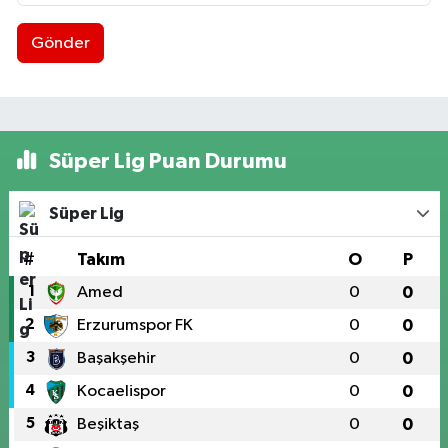
Gönder
Süper Lig Puan Durumu
Süper Lig
#
Takım
O
P
1
Amed
0
0
2
Erzurumspor FK
0
0
3
Başakşehir
0
0
4
Kocaelispor
0
0
5
Beşiktaş
0
0