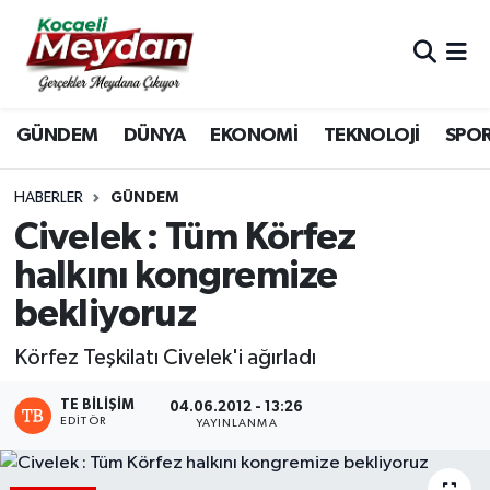
Nöbetçi Eczaneler
GÜNDEM
DÜNYA
EKONOMİ
TEKNOLOJİ
SPO
Hava Durumu
Trafik Durumu
HABERLER
GÜNDEM
Civelek : Tüm Körfez
Süper Lig Puan Durumu ve Fikstür
halkını kongremize
bekliyoruz
Tüm Manşetler
Körfez Teşkilatı Civelek'i ağırladı
Son Dakika Haberleri
TE BILIŞIM
04.06.2012 - 13:26
Haber Arşivi
EDITÖR
YAYINLANMA