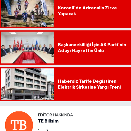
Kocaeli’de Adrenalin Zirve
Yapacak
Başkanvekilliği İçin AK Parti’nin
Adayı Hayrettin Ünlü
Habersiz Tarife Değiştiren
Elektrik Şirketine Yargı Freni
EDITÖR HAKKINDA
TE Bilişim