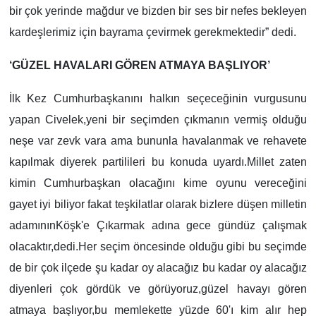
bir çok yerinde mağdur ve bizden bir ses bir nefes bekleyen
kardeşlerimiz için bayrama çevirmek gerekmektedir” dedi.
‘GÜZEL HAVALARI GÖREN ATMAYA BAŞLIYOR’
İlk Kez Cumhurbaşkanını halkın seçeceğinin vurgusunu
yapan Civelek,yeni bir seçimden çıkmanın vermiş olduğu
neşe var zevk vara ama bununla havalanmak ve rehavete
kapılmak diyerek partilileri bu konuda uyardı.Millet zaten
kimin Cumhurbaşkan olacağını kime oyunu vereceğini
gayet iyi biliyor fakat teşkilatlar olarak bizlere düşen milletin
adamınınKöşk'e Çıkarmak adına gece gündüz çalışmak
olacaktır,dedi.Her seçim öncesinde olduğu gibi bu seçimde
de bir çok ilçede şu kadar oy alacağız bu kadar oy alacağız
diyenleri çok gördük ve görüyoruz,güzel havayı gören
atmaya başlıyor,bu memlekette yüzde 60'ı kim alır hep