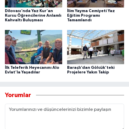
Dilovası'nda Yaz Kur'an
İlim Yayma Cemiyeti Yaz
Kursu Öğrencilerine Anlamlı
Eğitim Programı
Kahvaltı Buluşması
Tamamlandı
İlk Teleferik Heyecanını Alo
Baraçlı’dan Gölcük’teki
Evlat’la Yaşadılar
Projelere Yakın Takip
Yorumlar