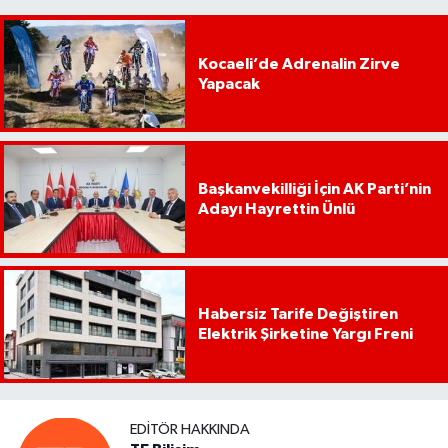
Kocaeli’de Adrenalin Zirve
Yapacak
Başkanvekilliği İçin AK Parti’nin
Adayı Hayrettin Ünlü
Habersiz Tarife Değiştiren
Elektrik Şirketine Yargı Freni
EDITÖR HAKKINDA