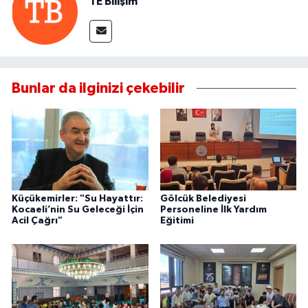
TE Bilişim
Bunlar da ilginizi çekebilir
Küçükemirler: "Su Hayattır:
Gölcük Belediyesi
Kocaeli’nin Su Geleceği İçin
Personeline İlk Yardım
Acil Çağrı"
Eğitimi