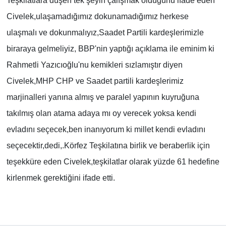
Teşkilatlara düşen tek şeyin çalışmak olduğunu ifade eden
Civelek,ulaşamadığımız dokunamadığımız herkese
ulaşmalı ve dokunmalıyız,Saadet Partili kardeşlerimizle
biraraya gelmeliyiz, BBP'nin yaptığı açıklama ile eminim ki
Rahmetli Yazıcıoğlu'nu kemikleri sızlamıştır diyen
Civelek,MHP CHP ve Saadet partili kardeşlerimiz
marjinalleri yanına almış ve paralel yapının kuyruğuna
takılmış olan atama adaya mı oy verecek yoksa kendi
evladını seçecek,ben inanıyorum ki millet kendi evladını
seçecektir,dedi,.Körfez Teşkilatına birlik ve beraberlik için
teşekküre eden Civelek,teşkilatlar olarak yüzde 61 hedefine
kirlenmek gerektiğini ifade etti.