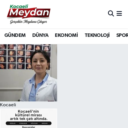
Nöbetçi Eczaneler
GÜNDEM
DÜNYA
EKONOMİ
TEKNOLOJİ
SPO
Hava Durumu
Trafik Durumu
Süper Lig Puan Durumu ve Fikstür
Tüm Manşetler
Son Dakika Haberleri
Kocaeli
Haber Arşivi