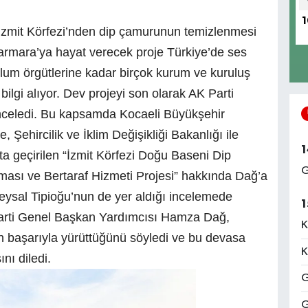
1
 İzmit Körfezi’nden dip çamurunun temizlenmesi
armara’ya hayat verecek proje Türkiye’de ses
oplum örgütlerine kadar birçok kurum ve kuruluş
bilgi alıyor. Dev projeyi son olarak AK Parti
celedi. Bu kapsamda Kocaeli Büyükşehir
Şehircilik ve İklim Değişikliği Bakanlığı ile
1
a geçirilen “İzmit Körfezi Doğu Baseni Dip
G
ası ve Bertaraf Hizmeti Projesi” hakkında Dağ’a
i Veysal Tipioğu’nun de yer aldığı incelemede
1
Parti Genel Başkan Yardımcısı Hamza Dağ,
K
in başarıyla yürüttüğünü söyledi ve bu devasa
K
nı diledi.
G
G