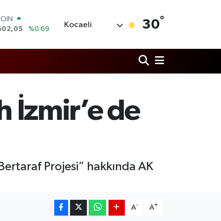
°
LAR
30
Kocaeli
5986
%0.06
RO
0700
%0.1
RLİN
2438
%0.21
M ALTIN
3.94
%0.32
T100
h İzmir’e de
768
%48
COIN
602,05
%0.69
Bertaraf Projesi” hakkında AK
-
+
A
A