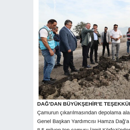
DAĞ’DAN BÜYÜKŞEHİR’E TEŞEKKÜ
Çamurun çıkarılmasından depolama alan
Genel Başkan Yardımcısı Hamza Dağ’a 
8.5 milyon ton çamuru İzmit Körfezi’nden 