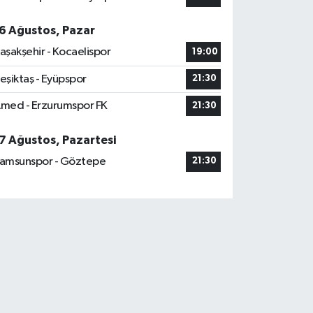
6 Ağustos, Pazar
aşakşehir - Kocaelispor
19:00
eşiktaş - Eyüpspor
21:30
med - Erzurumspor FK
21:30
7 Ağustos, Pazartesi
amsunspor - Göztepe
21:30