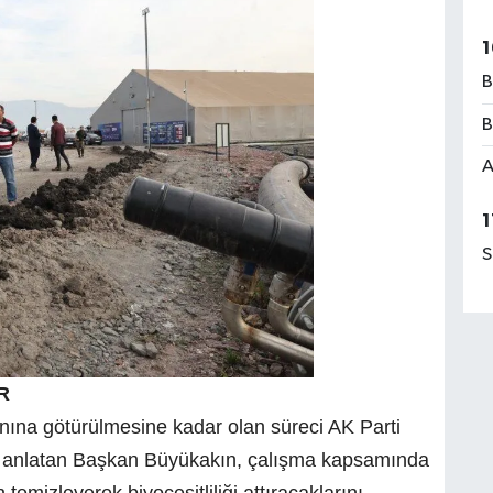
1
B
B
A
1
S
R
ına götürülmesine kadar olan süreci AK Parti
anlatan Başkan Büyükakın, çalışma kapsamında
temizleyerek biyoçeşitliliği attıracaklarını