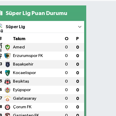
Süper Lig Puan Durumu
Süper Lig
#
Takım
O
P
1
Amed
0
0
2
Erzurumspor FK
0
0
3
Başakşehir
0
0
4
Kocaelispor
0
0
5
Beşiktaş
0
0
6
Eyüpspor
0
0
7
Galatasaray
0
0
8
Çorum FK
0
0
9
Gaziantep FK
0
0