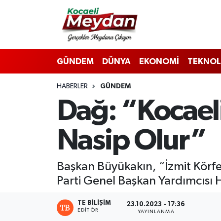
Nöbetçi Eczaneler
GÜNDEM
DÜNYA
EKONOMİ
TEKNOL
Hava Durumu
HABERLER
GÜNDEM
Trafik Durumu
Dağ: “Kocaeli
Süper Lig Puan Durumu ve Fikstür
Nasip Olur”
Tüm Manşetler
Son Dakika Haberleri
Başkan Büyükakın, “İzmit Körfe
Parti Genel Başkan Yardımcısı 
Haber Arşivi
TE BILIŞIM
23.10.2023 - 17:36
EDITÖR
YAYINLANMA