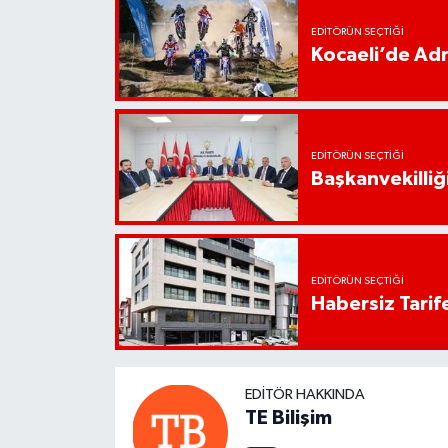
EDITÖRÜN SEÇTIĞI
Kocaeli’de Adr
EDITÖRÜN SEÇTIĞI
Başkanvekilliği
EDITÖRÜN SEÇTIĞI
Habersiz Tarife
EDITÖR HAKKINDA
TE Bilişim