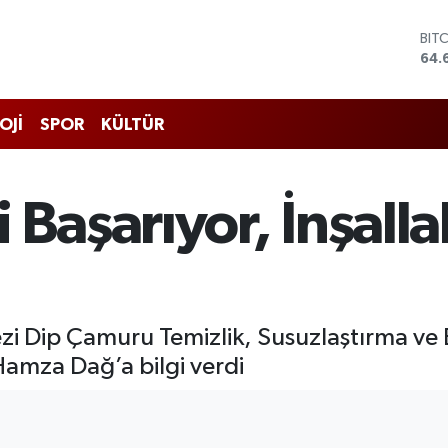
DO
47,
EU
55,
STE
OJİ
SPOR
KÜLTÜR
64,
GRA
651
BİS
 Başarıyor, İnşalla
13.
BIT
64.
zi Dip Çamuru Temizlik, Susuzlaştırma ve 
Hamza Dağ’a bilgi verdi