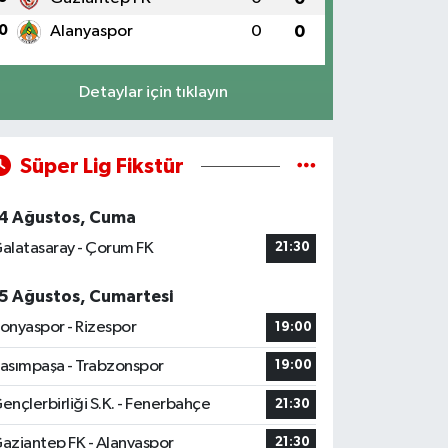
0
Alanyaspor
0
0
Detaylar için tıklayın
Süper Lig Fikstür
4 Ağustos, Cuma
alatasaray - Çorum FK
21:30
5 Ağustos, Cumartesi
onyaspor - Rizespor
19:00
asımpaşa - Trabzonspor
19:00
ençlerbirliği S.K. - Fenerbahçe
21:30
aziantep FK - Alanyaspor
21:30