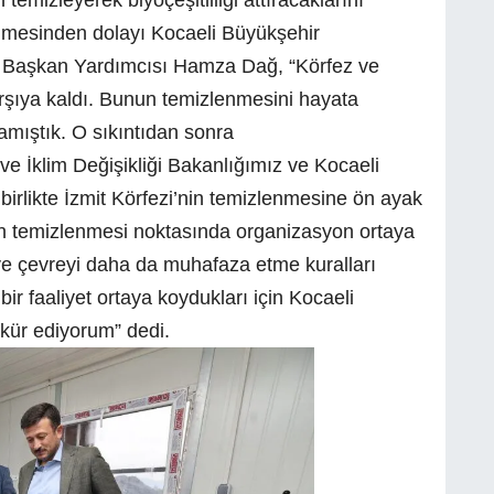
rilmesinden dolayı Kocaeli Büyükşehir
el Başkan Yardımcısı Hamza Dağ, “Körfez ve
arşıya kaldı. Bunun temizlenmesini hayata
şamıştık. O sıkıntıdan sonra
e İklim Değişikliği Bakanlığımız ve Kocaeli
irlikte İzmit Körfezi’nin temizlenmesine ön ayak
i’nin temizlenmesi noktasında organizasyon ortaya
e çevreyi daha da muhafaza etme kuralları
r faaliyet ortaya koydukları için Kocaeli
kür ediyorum” dedi.