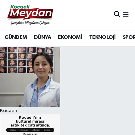
Nöbetçi Eczaneler
GÜNDEM
DÜNYA
EKONOMİ
TEKNOLOJİ
SPO
Hava Durumu
Trafik Durumu
Süper Lig Puan Durumu ve Fikstür
Tüm Manşetler
Son Dakika Haberleri
Kocaeli
Haber Arşivi