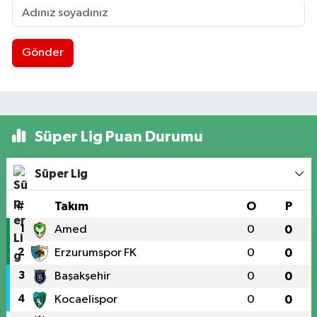
Gönder
Süper Lig Puan Durumu
Süper Lig
#
Takım
O
P
1
Amed
0
0
2
Erzurumspor FK
0
0
3
Başakşehir
0
0
4
Kocaelispor
0
0