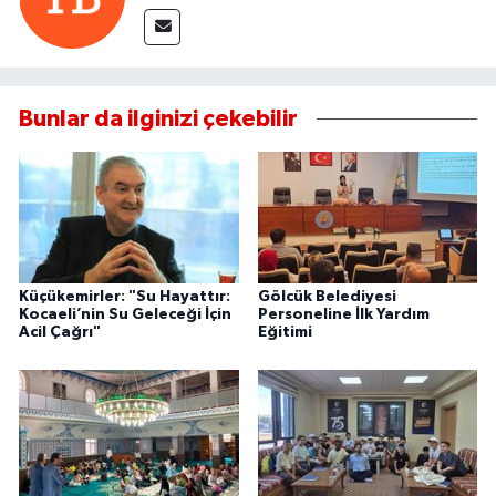
Bunlar da ilginizi çekebilir
Küçükemirler: "Su Hayattır:
Gölcük Belediyesi
Kocaeli’nin Su Geleceği İçin
Personeline İlk Yardım
Acil Çağrı"
Eğitimi