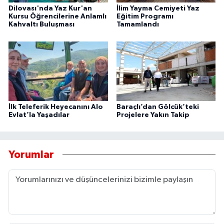
Dilovası'nda Yaz Kur'an
İlim Yayma Cemiyeti Yaz
Kursu Öğrencilerine Anlamlı
Eğitim Programı
Kahvaltı Buluşması
Tamamlandı
İlk Teleferik Heyecanını Alo
Baraçlı’dan Gölcük’teki
Evlat’la Yaşadılar
Projelere Yakın Takip
Yorumlar