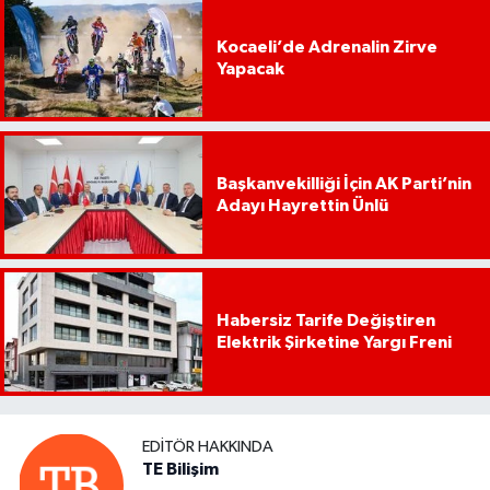
Kocaeli’de Adrenalin Zirve
Yapacak
Başkanvekilliği İçin AK Parti’nin
Adayı Hayrettin Ünlü
Habersiz Tarife Değiştiren
Elektrik Şirketine Yargı Freni
EDITÖR HAKKINDA
TE Bilişim