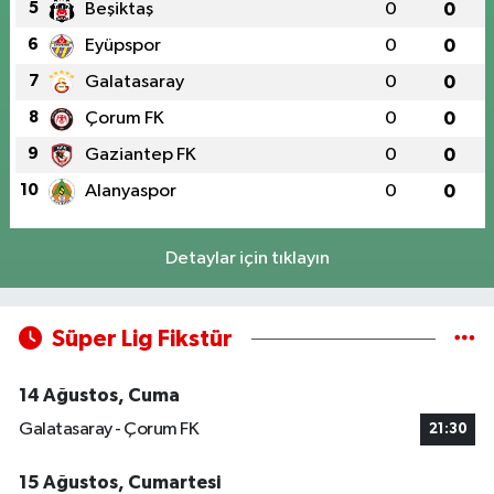
5
Beşiktaş
0
0
6
Eyüpspor
0
0
7
Galatasaray
0
0
8
Çorum FK
0
0
9
Gaziantep FK
0
0
10
Alanyaspor
0
0
Detaylar için tıklayın
Süper Lig Fikstür
14 Ağustos, Cuma
Galatasaray - Çorum FK
21:30
15 Ağustos, Cumartesi