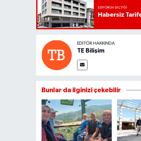
EDITÖRÜN SEÇTIĞI
Habersiz Tarife
EDITÖR HAKKINDA
TE Bilişim
Bunlar da ilginizi çekebilir