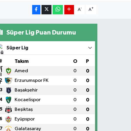
-
+
A
A
Süper Lig Puan Durumu
Süper Lig
#
Takım
O
P
1
Amed
0
0
2
Erzurumspor FK
0
0
3
Başakşehir
0
0
4
Kocaelispor
0
0
5
Beşiktaş
0
0
6
Eyüpspor
0
0
7
Galatasaray
0
0