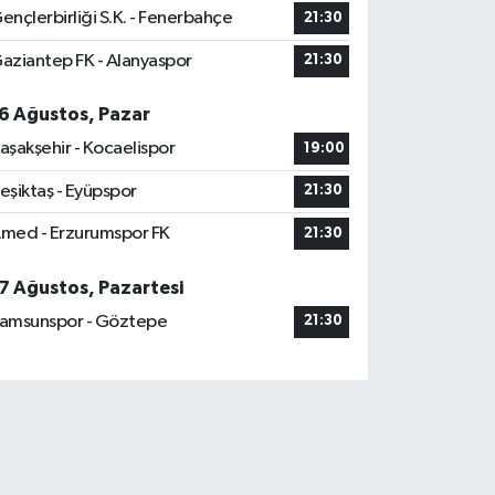
ençlerbirliği S.K. - Fenerbahçe
21:30
aziantep FK - Alanyaspor
21:30
6 Ağustos, Pazar
aşakşehir - Kocaelispor
19:00
eşiktaş - Eyüpspor
21:30
med - Erzurumspor FK
21:30
7 Ağustos, Pazartesi
amsunspor - Göztepe
21:30