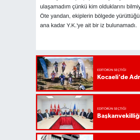
ulaşamadım çünkü kim olduklarını bilmiyo
Öte yandan, ekiplerin bölgede yürüttüğü
ana kadar Y.K.'ye ait bir iz bulunamadı.
EDITÖRÜN SEÇTIĞI
Kocaeli’de Adr
EDITÖRÜN SEÇTIĞI
Başkanvekilliği