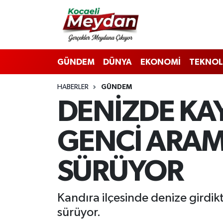
Nöbetçi Eczaneler
GÜNDEM
DÜNYA
EKONOMİ
TEKNOL
Hava Durumu
HABERLER
GÜNDEM
Trafik Durumu
DENİZDE KA
Süper Lig Puan Durumu ve Fikstür
GENCİ ARAM
Tüm Manşetler
SÜRÜYOR
Son Dakika Haberleri
Haber Arşivi
Kandıra ilçesinde denize girdik
sürüyor.