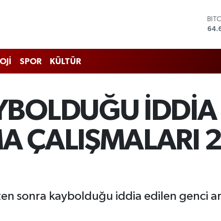
BIT
64.
DO
47,
EU
OJİ
SPOR
KÜLTÜR
55,
STE
64,
GRA
YBOLDUĞU İDDİA 
651
BİS
13.
A ÇALIŞMALARI 2
ten sonra kaybolduğu iddia edilen genci ar