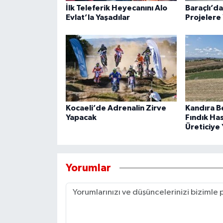
İlk Teleferik Heyecanını Alo
Baraçlı’d
Evlat’la Yaşadılar
Projelere 
Kocaeli’de Adrenalin Zirve
Kandıra B
Yapacak
Fındık Ha
Üreticiye 
Yorumlar