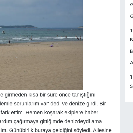
G
G
1
B
B
A
1
S
e girmeden kısa bir süre önce tanıştığını
lemle sorunlarım var' dedi ve denize girdi. Bir
ı fark ettim. Hemen koşarak ekiplere haber
Yardım çağırmaya gittiğimde denizdeydi ama
 Günübirlik buraya geldiğini söyledi. Ailesine