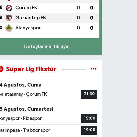
8
Çorum FK
0
0
9
Gaziantep FK
0
0
0
Alanyaspor
0
0
Detaylar için tıklayın
Süper Lig Fikstür
4 Ağustos, Cuma
alatasaray - Çorum FK
21:30
5 Ağustos, Cumartesi
onyaspor - Rizespor
19:00
asımpaşa - Trabzonspor
19:00