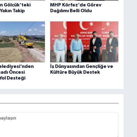
an Gölcük’teki
MHP Körfez’de Görev
Yakın Takip
Dağılımı Belli Oldu
elediyesi’nden
İş Dünyasından Gençliğe ve
sadı Öncesi
Kültüre Büyük Destek
Yol Desteği