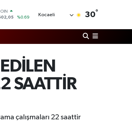
COIN
°
602,05
%0.69
30
Kocaeli
LAR
5986
%0.06
RO
0700
%0.1
RLİN
2438
%0.21
M ALTIN
EDİLEN
8.23
%0.39
T100
768
%48
2 SAATTİR
ama çalışmaları 22 saattir