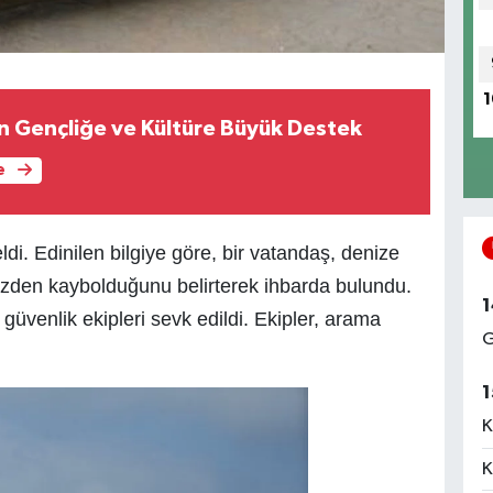
1
n Gençliğe ve Kültüre Büyük Destek
e
i. Edinilen bilgiye göre, bir vatandaş, denize
gözden kaybolduğunu belirterek ihbarda bulundu.
1
güvenlik ekipleri sevk edildi. Ekipler, arama
G
1
K
K