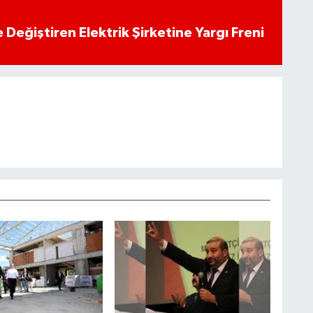
 Değiştiren Elektrik Şirketine Yargı Freni