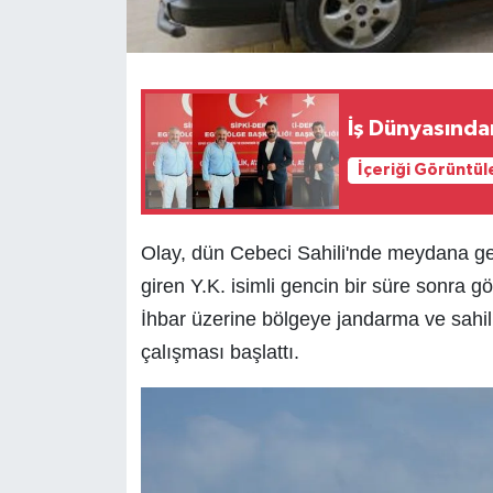
İş Dünyasında
İçeriği Görüntül
Olay, dün Cebeci Sahili'nde meydana geld
giren Y.K. isimli gencin bir süre sonra 
İhbar üzerine bölgeye jandarma ve sahil 
çalışması başlattı.