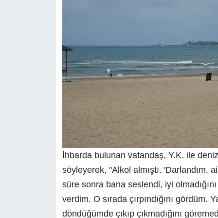
İhbarda bulunan vatandaş, Y.K. ile deniz
söyleyerek, "Alkol almıştı. 'Darlandım, ai
süre sonra bana seslendi, iyi olmadığın
verdim. O sırada çırpındığını gördüm. 
döndüğümde çıkıp çıkmadığını göremedim.