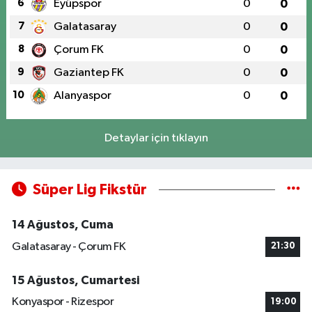
6
Eyüpspor
0
0
7
Galatasaray
0
0
8
Çorum FK
0
0
9
Gaziantep FK
0
0
10
Alanyaspor
0
0
Detaylar için tıklayın
Süper Lig Fikstür
14 Ağustos, Cuma
Galatasaray - Çorum FK
21:30
15 Ağustos, Cumartesi
Konyaspor - Rizespor
19:00