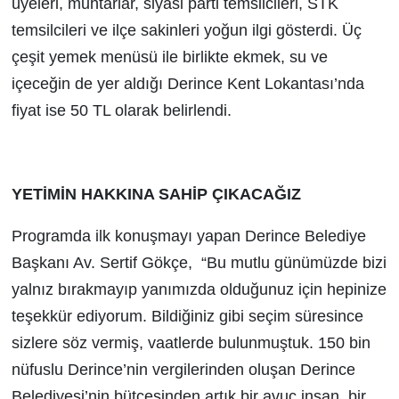
üyeleri, muhtarlar, siyasi parti temsilcileri, STK
temsilcileri ve ilçe sakinleri yoğun ilgi gösterdi. Üç
çeşit yemek menüsü ile birlikte ekmek, su ve
içeceğin de yer aldığı Derince Kent Lokantası’nda
fiyat ise 50 TL olarak belirlendi.
YETİMİN HAKKINA SAHİP ÇIKACAĞIZ
Programda ilk konuşmayı yapan Derince Belediye
Başkanı Av. Sertif Gökçe, “Bu mutlu günümüzde bizi
yalnız bırakmayıp yanımızda olduğunuz için hepinize
teşekkür ediyorum. Bildiğiniz gibi seçim süresince
sizlere söz vermiş, vaatlerde bulunmuştuk. 150 bin
nüfuslu Derince’nin vergilerinden oluşan Derince
Belediyesi’nin bütçesinden artık bir avuç insan, bir