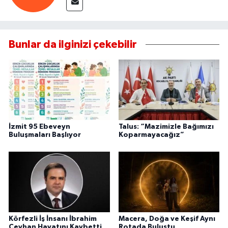
Bunlar da ilginizi çekebilir
İzmit 95 Ebeveyn
Talus: “Mazimizle Bağımızı
Buluşmaları Başlıyor
Koparmayacağız”
Körfezli İş İnsanı İbrahim
Macera, Doğa ve Keşif Aynı
Ceyhan Hayatını Kaybetti
Rotada Buluştu