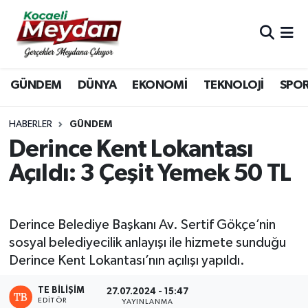
Nöbetçi Eczaneler
GÜNDEM
DÜNYA
EKONOMİ
TEKNOLOJİ
SPO
Hava Durumu
Trafik Durumu
HABERLER
GÜNDEM
Derince Kent Lokantası
Süper Lig Puan Durumu ve Fikstür
Açıldı: 3 Çeşit Yemek 50 TL
Tüm Manşetler
Derince Belediye Başkanı Av. Sertif Gökçe’nin
Son Dakika Haberleri
sosyal belediyecilik anlayışı ile hizmete sunduğu
Derince Kent Lokantası’nın açılışı yapıldı.
Haber Arşivi
TE BILIŞIM
27.07.2024 - 15:47
EDITÖR
YAYINLANMA