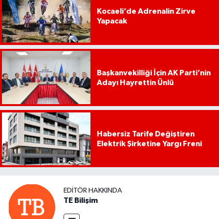
Kocaeli’de Adrenalin Zirve
Yapacak
Başkanvekilliği İçin AK Parti’nin
Adayı Hayrettin Ünlü
Habersiz Tarife Değiştiren
Elektrik Şirketine Yargı Freni
EDITÖR HAKKINDA
TE Bilişim