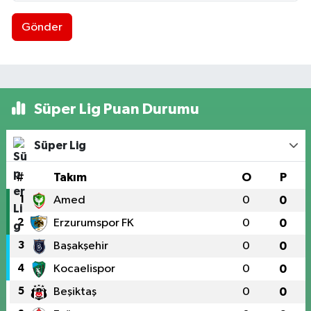
Gönder
Süper Lig Puan Durumu
Süper Lig
#
Takım
O
P
1
Amed
0
0
2
Erzurumspor FK
0
0
3
Başakşehir
0
0
4
Kocaelispor
0
0
5
Beşiktaş
0
0