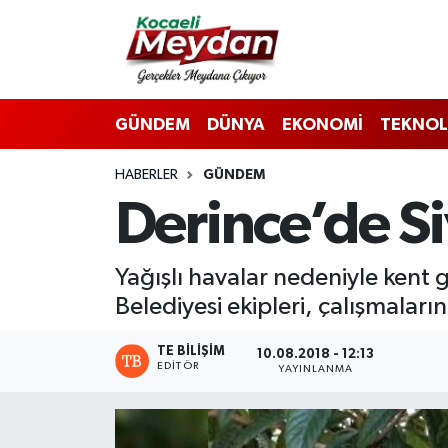
Nöbetçi Eczaneler
GÜNDEM
DÜNYA
EKONOMİ
TEKNOL
Hava Durumu
HABERLER
GÜNDEM
Trafik Durumu
Derince’de S
Süper Lig Puan Durumu ve Fikstür
Yağışlı havalar nedeniyle kent 
Tüm Manşetler
Belediyesi ekipleri, çalışmaları
Son Dakika Haberleri
TE BILIŞIM
10.08.2018 - 12:13
EDITÖR
YAYINLANMA
Haber Arşivi