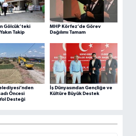
an Gölcük’teki
MHP Körfez’de Görev
Yakın Takip
Dağılımı Tamam
elediyesi’nden
İş Dünyasından Gençliğe ve
sadı Öncesi
Kültüre Büyük Destek
Yol Desteği