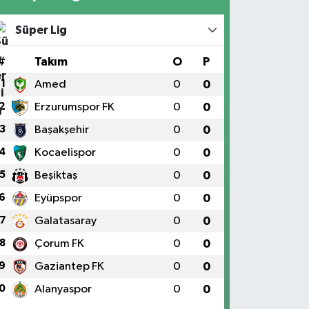
Süper Lig
#
Takım
O
P
1
Amed
0
0
2
Erzurumspor FK
0
0
3
Başakşehir
0
0
4
Kocaelispor
0
0
5
Beşiktaş
0
0
6
Eyüpspor
0
0
7
Galatasaray
0
0
8
Çorum FK
0
0
9
Gaziantep FK
0
0
0
Alanyaspor
0
0