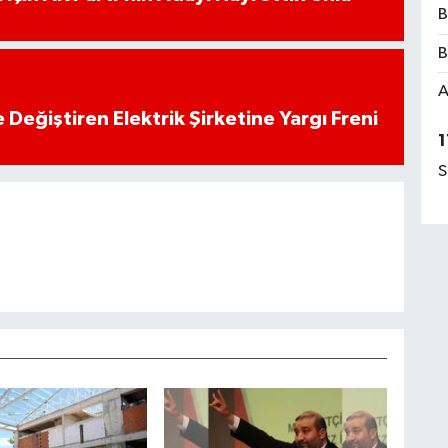
B
B
A
 Değiştiren Elektrik Şirketine Yargı Freni
1
S