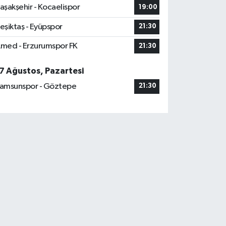
aşakşehir - Kocaelispor
19:00
eşiktaş - Eyüpspor
21:30
med - Erzurumspor FK
21:30
7 Ağustos, Pazartesi
amsunspor - Göztepe
21:30