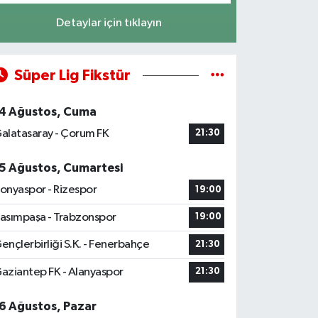
Detaylar için tıklayın
Süper Lig Fikstür
4 Ağustos, Cuma
alatasaray - Çorum FK
21:30
5 Ağustos, Cumartesi
onyaspor - Rizespor
19:00
asımpaşa - Trabzonspor
19:00
ençlerbirliği S.K. - Fenerbahçe
21:30
aziantep FK - Alanyaspor
21:30
6 Ağustos, Pazar