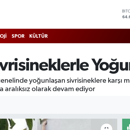
BIT
64.
DO
47,
EU
OJİ
SPOR
KÜLTÜR
55,
STE
64,
GRA
ivrisineklerle Yoğ
651
BİS
13.
genelinde yoğunlaşan sivrisineklere karşı
na aralıksız olarak devam ediyor