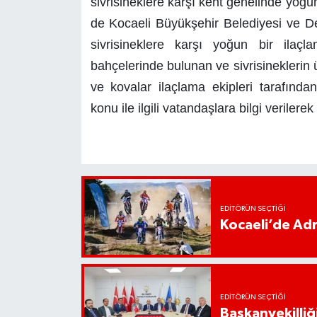
sivrisineklere karşı kent genelinde yoğ
de Kocaeli Büyükşehir Belediyesi ve Der
sivrisineklere karşı yoğun bir ilaç
bahçelerinde bulunan ve sivrisineklerin 
ve kovalar ilaçlama ekipleri tarafından
konu ile ilgili vatandaşlara bilgi verilere
EDITÖRÜN SEÇTIĞI
Kocaeli’de Adr
EDITÖRÜN SEÇTIĞI
Başkanvekilliği