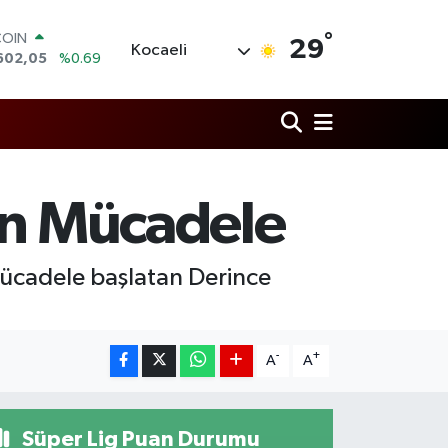
°
COIN
29
Kocaeli
602,05
%0.69
LAR
6006
%0.06
RO
0250
%0.02
RLİN
2398
%0.2
M ALTIN
un Mücadele
3.94
%0.32
T100
768
%48
 mücadele başlatan Derince
-
+
A
A
Süper Lig Puan Durumu