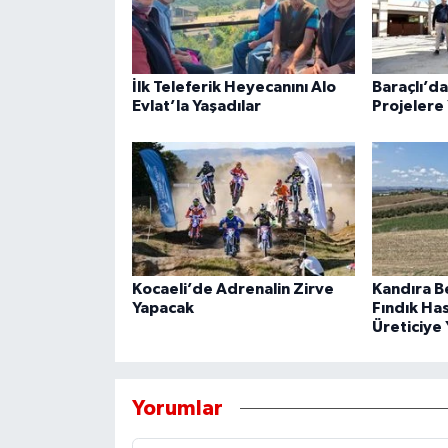
İlk Teleferik Heyecanını Alo
Baraçlı’d
Evlat’la Yaşadılar
Projelere 
Kocaeli’de Adrenalin Zirve
Kandıra B
Yapacak
Fındık Ha
Üreticiye 
Yorumlar