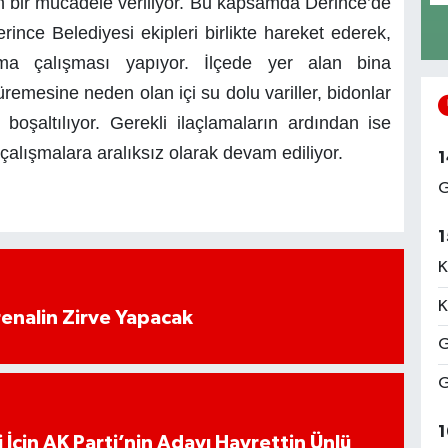
un bir mücadele veriliyor. Bu kapsamda Derince’de
ince Belediyesi ekipleri birlikte hareket ederek,
lama çalışması yapıyor. İlçede yer alan bina
üremesine neden olan içi su dolu variller, bidonlar
 boşaltılıyor. Gerekli ilaçlamaların ardından ise
k çalışmalara aralıksız olarak devam ediliyor.
1
G
1
K
K
enalin Zirve Yapacak
G
G
1
 İçin AK Parti’nin Adayı Hayrettin Ünlü