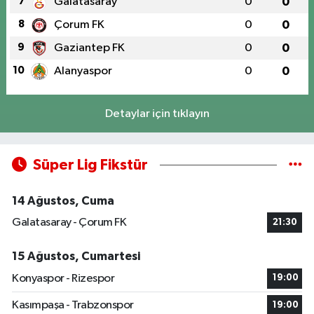
7
Galatasaray
0
0
8
Çorum FK
0
0
9
Gaziantep FK
0
0
10
Alanyaspor
0
0
Detaylar için tıklayın
Süper Lig Fikstür
14 Ağustos, Cuma
Galatasaray - Çorum FK
21:30
15 Ağustos, Cumartesi
Konyaspor - Rizespor
19:00
Kasımpaşa - Trabzonspor
19:00