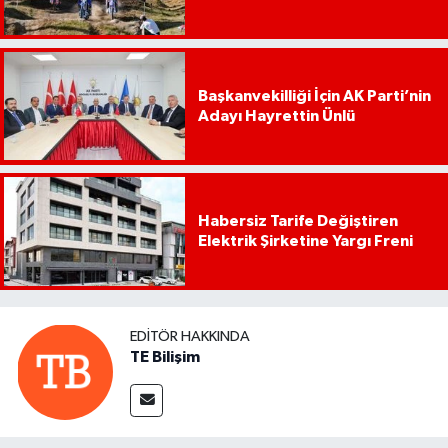
Başkanvekilliği İçin AK Parti’nin
Adayı Hayrettin Ünlü
Habersiz Tarife Değiştiren
Elektrik Şirketine Yargı Freni
EDITÖR HAKKINDA
TE Bilişim