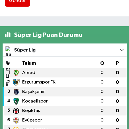
Gönder
Süper Lig Puan Durumu
Süper Lig
#
Takım
O
P
1
Amed
0
0
2
Erzurumspor FK
0
0
3
Başakşehir
0
0
4
Kocaelispor
0
0
5
Beşiktaş
0
0
6
Eyüpspor
0
0