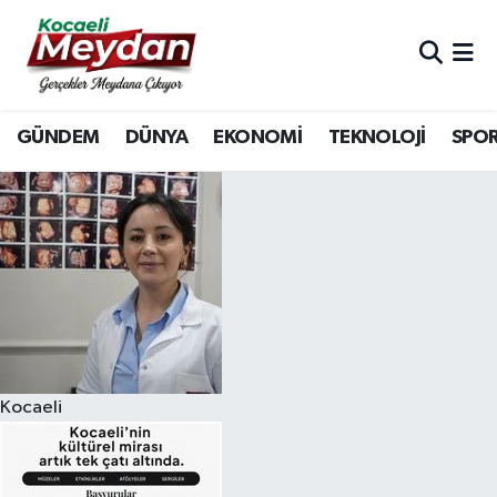
Nöbetçi Eczaneler
GÜNDEM
DÜNYA
EKONOMİ
TEKNOLOJİ
SPO
Hava Durumu
Trafik Durumu
Süper Lig Puan Durumu ve Fikstür
Tüm Manşetler
Son Dakika Haberleri
Kocaeli
Haber Arşivi