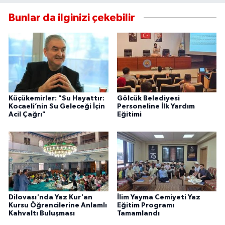
Bunlar da ilginizi çekebilir
Küçükemirler: "Su Hayattır:
Gölcük Belediyesi
Kocaeli’nin Su Geleceği İçin
Personeline İlk Yardım
Acil Çağrı"
Eğitimi
Dilovası'nda Yaz Kur'an
İlim Yayma Cemiyeti Yaz
Kursu Öğrencilerine Anlamlı
Eğitim Programı
Kahvaltı Buluşması
Tamamlandı