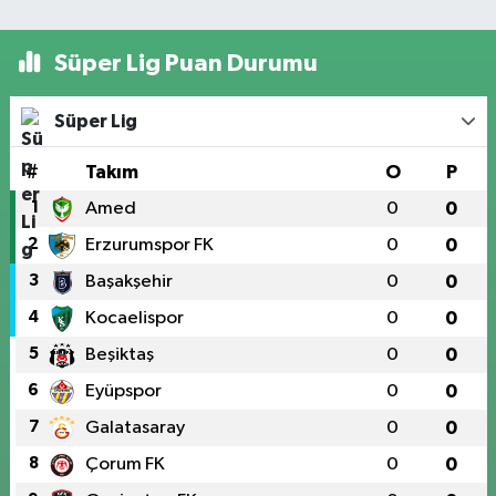
Süper Lig Puan Durumu
Süper Lig
#
Takım
O
P
1
Amed
0
0
2
Erzurumspor FK
0
0
3
Başakşehir
0
0
4
Kocaelispor
0
0
5
Beşiktaş
0
0
6
Eyüpspor
0
0
7
Galatasaray
0
0
8
Çorum FK
0
0