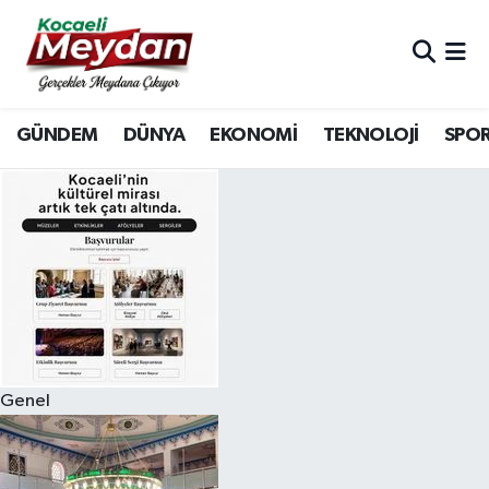
Nöbetçi Eczaneler
GÜNDEM
DÜNYA
EKONOMİ
TEKNOLOJİ
SPO
Hava Durumu
Trafik Durumu
Süper Lig Puan Durumu ve Fikstür
Tüm Manşetler
Son Dakika Haberleri
Genel
Haber Arşivi