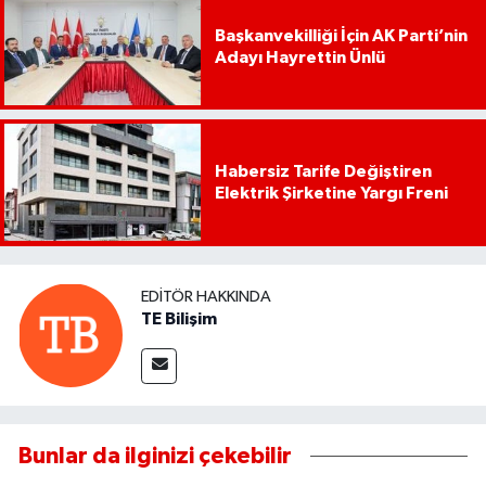
Başkanvekilliği İçin AK Parti’nin
Adayı Hayrettin Ünlü
Habersiz Tarife Değiştiren
Elektrik Şirketine Yargı Freni
EDITÖR HAKKINDA
TE Bilişim
Bunlar da ilginizi çekebilir