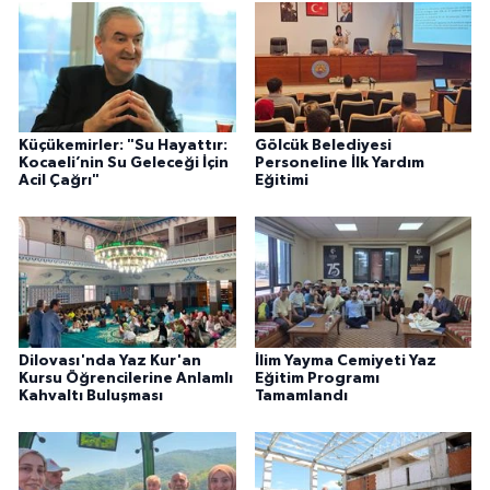
Küçükemirler: "Su Hayattır:
Gölcük Belediyesi
Kocaeli’nin Su Geleceği İçin
Personeline İlk Yardım
Acil Çağrı"
Eğitimi
Dilovası'nda Yaz Kur'an
İlim Yayma Cemiyeti Yaz
Kursu Öğrencilerine Anlamlı
Eğitim Programı
Kahvaltı Buluşması
Tamamlandı