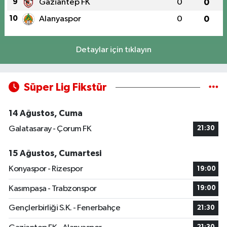
9
Gaziantep FK
0
0
10
Alanyaspor
0
0
Detaylar için tıklayın
Süper Lig Fikstür
14 Ağustos, Cuma
Galatasaray - Çorum FK
21:30
15 Ağustos, Cumartesi
Konyaspor - Rizespor
19:00
Kasımpaşa - Trabzonspor
19:00
Gençlerbirliği S.K. - Fenerbahçe
21:30