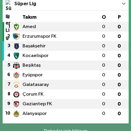
Süper Lig
#
Takım
O
P
1
Amed
0
0
2
Erzurumspor FK
0
0
3
Başakşehir
0
0
4
Kocaelispor
0
0
5
Beşiktaş
0
0
6
Eyüpspor
0
0
7
Galatasaray
0
0
8
Çorum FK
0
0
9
Gaziantep FK
0
0
10
Alanyaspor
0
0