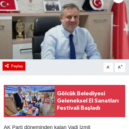
Paylaş
-
+
A
A
Gölcük Belediyesi
Geleneksel El Sanatları
Festivali Başladı
AK Parti döneminden kalan Vadi İzmit