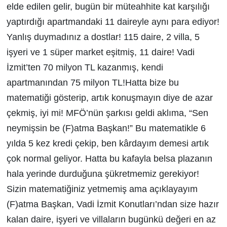
elde edilen gelir, bugün bir müteahhite kat karşılığı
yaptırdığı apartmandaki 11 daireyle aynı para ediyor!
Yanlış duymadınız a dostlar! 115 daire, 2 villa, 5
işyeri ve 1 süper market eşitmiş, 11 daire! Vadi
İzmit’ten 70 milyon TL kazanmış, kendi
apartmanından 75 milyon TL!Hatta bize bu
matematiği gösterip, artık konuşmayın diye de azar
çekmiş, iyi mi! MFÖ’nün şarkısı geldi aklıma, “Sen
neymişsin be (F)atma Başkan!” Bu matematikle 6
yılda 5 kez kredi çekip, ben kârdayım demesi artık
çok normal geliyor. Hatta bu kafayla belsa plazanın
hala yerinde durduğuna şükretmemiz gerekiyor!
Sizin matematiğiniz yetmemiş ama açıklayayım
(F)atma Başkan, Vadi İzmit Konutları’ndan size hazır
kalan daire, işyeri ve villaların bugünkü değeri en az