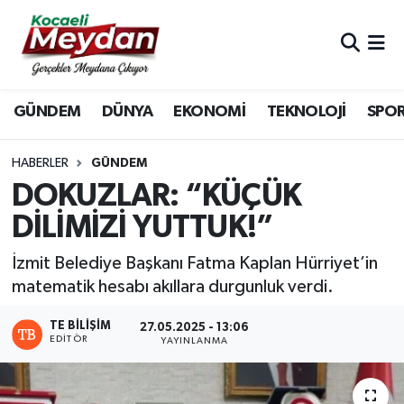
Nöbetçi Eczaneler
GÜNDEM
DÜNYA
EKONOMİ
TEKNOLOJİ
SPO
Hava Durumu
Trafik Durumu
HABERLER
GÜNDEM
DOKUZLAR: “KÜÇÜK
Süper Lig Puan Durumu ve Fikstür
DİLİMİZİ YUTTUK!”
Tüm Manşetler
İzmit Belediye Başkanı Fatma Kaplan Hürriyet’in
matematik hesabı akıllara durgunluk verdi.
Son Dakika Haberleri
TE BILIŞIM
27.05.2025 - 13:06
EDITÖR
Haber Arşivi
YAYINLANMA