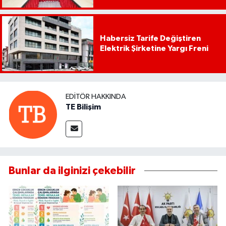
Habersiz Tarife Değiştiren
Elektrik Şirketine Yargı Freni
EDITÖR HAKKINDA
TE Bilişim
Bunlar da ilginizi çekebilir