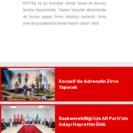
Kocaeli’de Adrenalin Zirve
Yapacak
Başkanvekilliği İçin AK Parti’nin
Adayı Hayrettin Ünlü