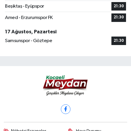
Beşiktaş - Eyüpspor
21:30
Amed - Erzurumspor FK
21:30
17 Ağustos, Pazartesi
Samsunspor - Göztepe
21:30
Nöbetçi Eczaneler
Hava Durumu