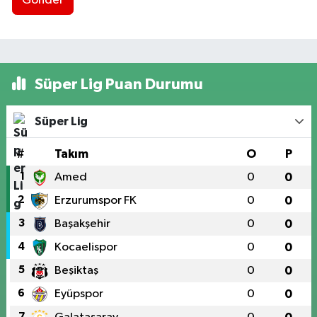
Gönder
Süper Lig Puan Durumu
Süper Lig
#
Takım
O
P
1
Amed
0
0
2
Erzurumspor FK
0
0
3
Başakşehir
0
0
4
Kocaelispor
0
0
5
Beşiktaş
0
0
6
Eyüpspor
0
0
7