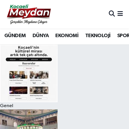
Nöbetçi Eczaneler
GÜNDEM
DÜNYA
EKONOMİ
TEKNOLOJİ
SPO
Hava Durumu
Trafik Durumu
Süper Lig Puan Durumu ve Fikstür
Tüm Manşetler
Son Dakika Haberleri
Genel
Haber Arşivi