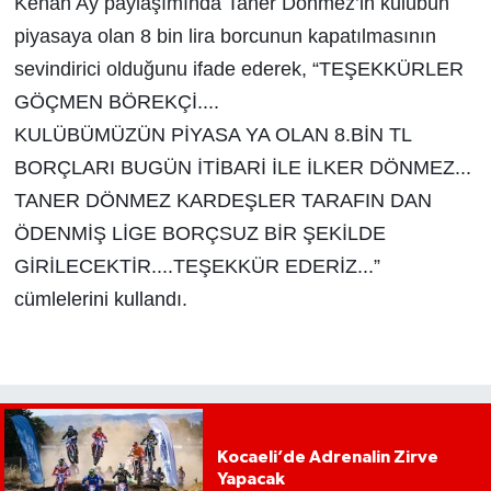
Kenan Ay paylaşımında Taner Dönmez’in kulübün
piyasaya olan 8 bin lira borcunun kapatılmasının
sevindirici olduğunu ifade ederek, “
TEŞEKKÜRLER
GÖÇMEN BÖREKÇİ....
KULÜBÜMÜZÜN PİYASA YA OLAN 8.BİN TL
BORÇLARI BUGÜN İTİBARİ İLE İLKER DÖNMEZ...
TANER DÖNMEZ KARDEŞLER TARAFIN DAN
ÖDENMİŞ LİGE BORÇSUZ BİR ŞEKİLDE
GİRİLECEKTİR....TEŞEKKÜR EDERİZ...”
cümlelerini kullandı.
Kocaeli’de Adrenalin Zirve
Yapacak