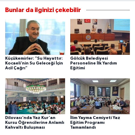
Bunlar da ilginizi çekebilir
Küçükemirler: "Su Hayattır:
Gölcük Belediyesi
Kocaeli’nin Su Geleceği İçin
Personeline İlk Yardım
Acil Çağrı"
Eğitimi
Dilovası'nda Yaz Kur'an
İlim Yayma Cemiyeti Yaz
Kursu Öğrencilerine Anlamlı
Eğitim Programı
Kahvaltı Buluşması
Tamamlandı