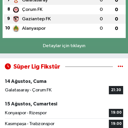
Galatasaray
0
0
8
Çorum FK
0
0
9
Gaziantep FK
0
0
10
Alanyaspor
0
0
Detaylar için tıklayın
Süper Lig Fikstür
14 Ağustos, Cuma
Galatasaray - Çorum FK
21:30
15 Ağustos, Cumartesi
Konyaspor - Rizespor
19:00
Kasımpaşa - Trabzonspor
19:00