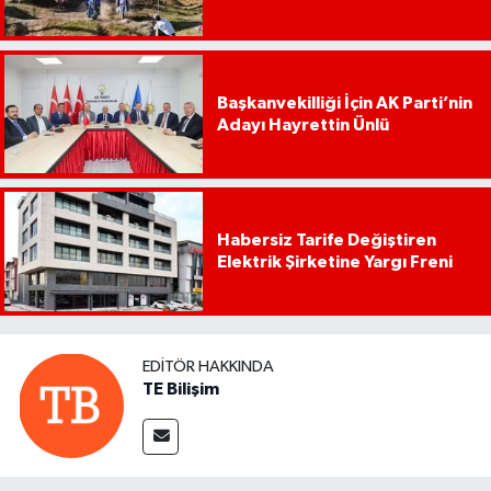
Başkanvekilliği İçin AK Parti’nin
Adayı Hayrettin Ünlü
Habersiz Tarife Değiştiren
Elektrik Şirketine Yargı Freni
EDITÖR HAKKINDA
TE Bilişim