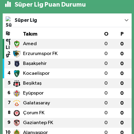
Süper Lig Puan Durumu
Süper Lig
#
Takım
O
P
1
Amed
0
0
2
Erzurumspor FK
0
0
3
Başakşehir
0
0
4
Kocaelispor
0
0
5
Beşiktaş
0
0
6
Eyüpspor
0
0
7
Galatasaray
0
0
8
Çorum FK
0
0
9
Gaziantep FK
0
0
10
Alanyaspor
0
0