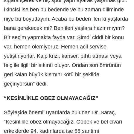
sigara içerek ve hiç spor yapmayarak yaşamak gibi.
İkincisi ise ben bu bedende ve bu zaman diliminde
niye bu boyuttayım. Acaba bu beden ileri ki yaşlarda
bana gerekecek mi? Ben ileri yaşlara hazır mıyım?
Bir seçim yapmakta fayda var. Şimdi ciddi bir konu
var, hemen ölemiyoruz. Hemen acil servise
yetiştiriyorlar. Kalp krizi, kanser, pıhtı atması veya
felç ile ilgili bir sıkıntı oluyor. Ondan son ömrünün
geri kalan büyük kısmını kötü bir şekilde
geçiriyorsun” dedi.
“KESİNLİKLE OBEZ OLMAYACAĞIZ”
Söyleşide önemli uyarılarda bulunan Dr. Saraç,
“Kesinlikle obez olmayacağız. Göbek ve bel civarı
erkeklerde 94, kadınlarda ise 88 santimi