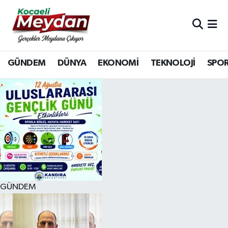
Nöbetçi Eczaneler
GÜNDEM
DÜNYA
EKONOMİ
TEKNOLOJİ
SPO
Hava Durumu
Trafik Durumu
Süper Lig Puan Durumu ve Fikstür
Tüm Manşetler
Son Dakika Haberleri
GÜNDEM
Haber Arşivi