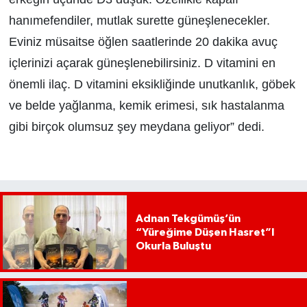
hanımefendiler, mutlak surette güneşlenecekler.
Eviniz müsaitse öğlen saatlerinde 20 dakika avuç
içlerinizi açarak güneşlenebilirsiniz. D vitamini en
önemli ilaç. D vitamini eksikliğinde unutkanlık, göbek
ve belde yağlanma, kemik erimesi, sık hastalanma
gibi birçok olumsuz şey meydana geliyor” dedi.
Adnan Tekgümüş’ün
“Yüreğime Düşen Hasret”I
Okurla Buluştu