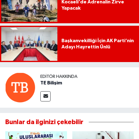
Kocaeli’de Adrenalin Zirve
Yapacak
Başkanvekilliği İçin AK Parti’nin
Adayı Hayrettin Ünlü
EDITÖR HAKKINDA
TE Bilişim
Bunlar da ilginizi çekebilir