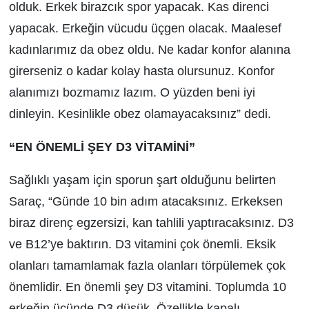
olduk. Erkek birazcık spor yapacak. Kas direnci
yapacak. Erkeğin vücudu üçgen olacak. Maalesef
kadınlarımız da obez oldu. Ne kadar konfor alanına
girerseniz o kadar kolay hasta olursunuz. Konfor
alanımızı bozmamız lazım. O yüzden beni iyi
dinleyin. Kesinlikle obez olamayacaksınız” dedi.
“EN ÖNEMLİ ŞEY D3 VİTAMİNİ”
Sağlıklı yaşam için sporun şart olduğunu belirten
Saraç, “Günde 10 bin adım atacaksınız. Erkeksen
biraz direnç egzersizi, kan tahlili yaptıracaksınız. D3
ve B12’ye baktırın. D3 vitamini çok önemli. Eksik
olanları tamamlamak fazla olanları törpülemek çok
önemlidir. En önemli şey D3 vitamini. Toplumda 10
erkeğin üçünde D3 düşük. Özellikle kapalı