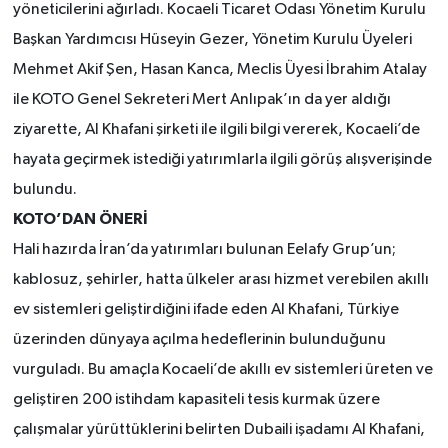
yöneticilerini ağırladı. Kocaeli Ticaret Odası Yönetim Kurulu
Başkan Yardımcısı Hüseyin Gezer, Yönetim Kurulu Üyeleri
Mehmet Akif Şen, Hasan Kanca, Meclis Üyesi İbrahim Atalay
ile KOTO Genel Sekreteri Mert Anlıpak’ın da yer aldığı
ziyarette, Al Khafani şirketi ile ilgili bilgi vererek, Kocaeli’de
hayata geçirmek istediği yatırımlarla ilgili görüş alışverişinde
bulundu.
KOTO’DAN ÖNERİ
Hali hazırda İran’da yatırımları bulunan Eelafy Grup’un;
kablosuz, şehirler, hatta ülkeler arası hizmet verebilen akıllı
ev sistemleri geliştirdiğini ifade eden Al Khafani, Türkiye
üzerinden dünyaya açılma hedeflerinin bulunduğunu
vurguladı. Bu amaçla Kocaeli’de akıllı ev sistemleri üreten ve
geliştiren 200 istihdam kapasiteli tesis kurmak üzere
çalışmalar yürüttüklerini belirten Dubaili işadamı Al Khafani,