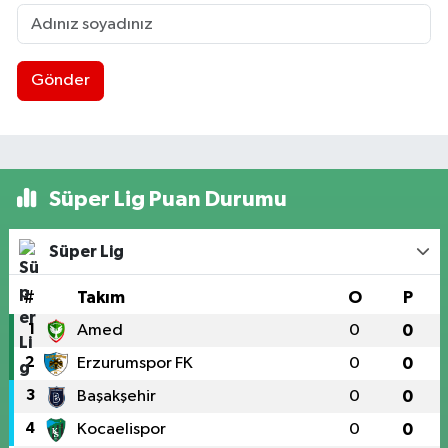
Gönder
Süper Lig Puan Durumu
Süper Lig
#
Takım
O
P
1
Amed
0
0
2
Erzurumspor FK
0
0
3
Başakşehir
0
0
4
Kocaelispor
0
0