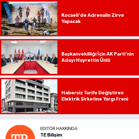
Kocaeli’de Adrenalin Zirve
Yapacak
Başkanvekilliği İçin AK Parti’nin
Adayı Hayrettin Ünlü
Habersiz Tarife Değiştiren
Elektrik Şirketine Yargı Freni
EDITÖR HAKKINDA
TE Bilişim