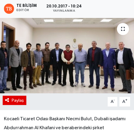
TE BILIŞIM
20.10.2017 - 10:24
EDITÖR
YAYINLANMA
Paylaş
-
+
A
A
Kocaeli Ticaret Odası Başkanı Necmi Bulut, Dubaili işadamı
Abdurrahman Al Khafani ve beraberindeki şirket