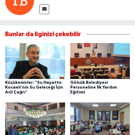
Bunlar da ilginizi çekebilir
Küçükemirler: "Su Hayattır:
Gölcük Belediyesi
Kocaeli’nin Su Geleceği İçin
Personeline İlk Yardım
Acil Çağrı"
Eğitimi