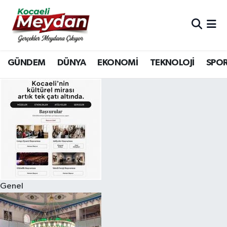
Nöbetçi Eczaneler
GÜNDEM
DÜNYA
EKONOMİ
TEKNOLOJİ
SPO
Hava Durumu
Trafik Durumu
Süper Lig Puan Durumu ve Fikstür
Tüm Manşetler
Son Dakika Haberleri
Genel
Haber Arşivi