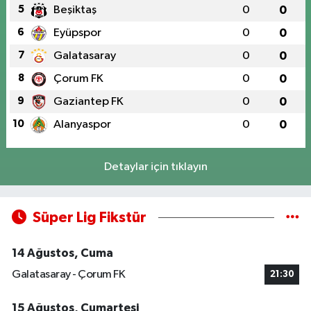
5
Beşiktaş
0
0
6
Eyüpspor
0
0
7
Galatasaray
0
0
8
Çorum FK
0
0
9
Gaziantep FK
0
0
10
Alanyaspor
0
0
Detaylar için tıklayın
Süper Lig Fikstür
14 Ağustos, Cuma
Galatasaray - Çorum FK
21:30
15 Ağustos, Cumartesi