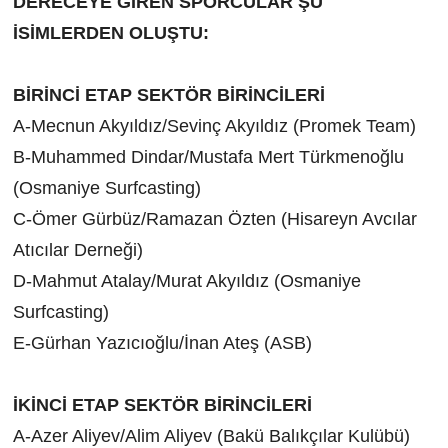
DERECEYE GİREN SPORCULAR ŞU
İSİMLERDEN OLUŞTU:
BİRİNCİ ETAP SEKTÖR BİRİNCİLERİ
A-Mecnun Akyıldız/Sevinç Akyıldız (Promek Team)
B-Muhammed Dindar/Mustafa Mert Türkmenoğlu
(Osmaniye Surfcasting)
C-Ömer Gürbüz/Ramazan Özten (Hisareyn Avcılar
Atıcılar Derneği)
D-Mahmut Atalay/Murat Akyıldız (Osmaniye
Surfcasting)
E-Gürhan Yazıcıoğlu/İnan Ateş (ASB)
İKİNCİ ETAP SEKTÖR BİRİNCİLERİ
A-Azer Aliyev/Alim Aliyev (Bakü Balıkçılar Kulübü)