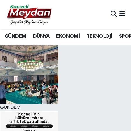
Nöbetçi Eczaneler
GÜNDEM
DÜNYA
EKONOMİ
TEKNOLOJİ
SPO
Hava Durumu
Trafik Durumu
Süper Lig Puan Durumu ve Fikstür
Tüm Manşetler
Son Dakika Haberleri
GÜNDEM
Haber Arşivi