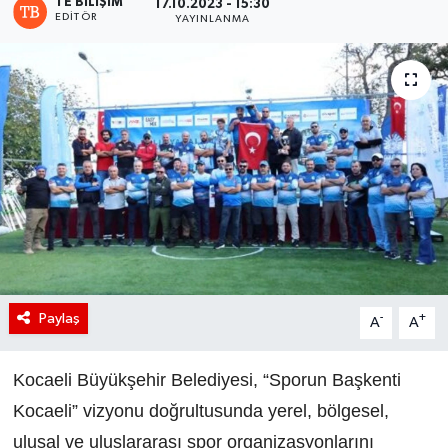
TE BILIŞIM
17.10.2023 - 15:30
EDITÖR
YAYINLANMA
Paylaş
-
+
A
A
Kocaeli Büyükşehir Belediyesi, “Sporun Başkenti
Kocaeli” vizyonu doğrultusunda yerel, bölgesel,
ulusal ve uluslararası spor organizasyonlarını