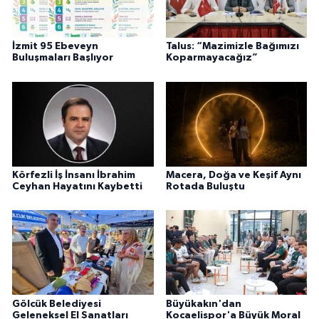
İzmit 95 Ebeveyn
Talus: “Mazimizle Bağımızı
Buluşmaları Başlıyor
Koparmayacağız”
Körfezli İş İnsanı İbrahim
Macera, Doğa ve Keşif Aynı
Ceyhan Hayatını Kaybetti
Rotada Buluştu
Gölcük Belediyesi
Büyükakın'dan
Geleneksel El Sanatları
Kocaelispor'a Büyük Moral