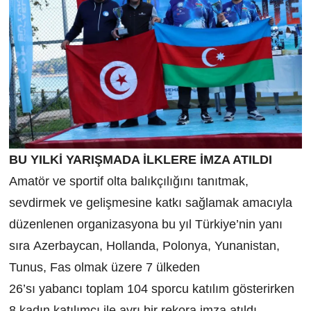
BU YILKİ YARIŞMADA İLKLERE İMZA ATILDI
Amatör ve sportif olta balıkçılığını tanıtmak,
sevdirmek ve gelişmesine katkı sağlamak amacıyla
düzenlenen organizasyona bu yıl Türkiye’nin yanı
sıra Azerbaycan, Hollanda, Polonya, Yunanistan,
Tunus, Fas olmak üzere 7 ülkeden
26’sı yabancı toplam 104 sporcu katılım gösterirken
8 kadın katılımcı ile ayrı bir rekora imza atıldı.