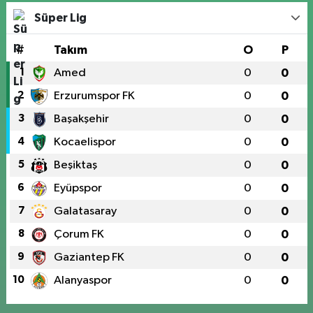
Süper Lig
#
Takım
O
P
1
Amed
0
0
2
Erzurumspor FK
0
0
3
Başakşehir
0
0
4
Kocaelispor
0
0
5
Beşiktaş
0
0
6
Eyüpspor
0
0
7
Galatasaray
0
0
8
Çorum FK
0
0
9
Gaziantep FK
0
0
10
Alanyaspor
0
0