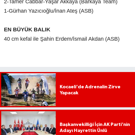
2-Tamer Cabbar-Yaşar Akkaya (Barkaya Team)
1-Gürhan Yazıcıoğlu/İnan Ateş (ASB)
EN BÜYÜK BALIK
40 cm kefal ile Şahin Erdem/İsmail Akdan (ASB)
Kocaeli’de Adrenalin Zirve
Yapacak
Başkanvekilliği İçin AK Parti’nin
Adayı Hayrettin Ünlü