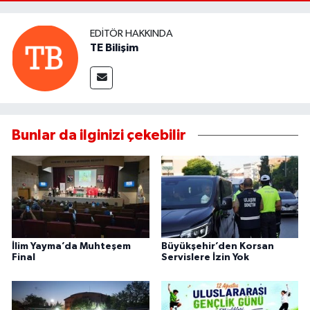
EDITÖR HAKKINDA
TE Bilişim
Bunlar da ilginizi çekebilir
İlim Yayma’da Muhteşem
Büyükşehir’den Korsan
Final
Servislere İzin Yok