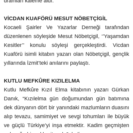
dramları kaleme aldı.
VİCDAN KUAFÖRÜ MESUT NÖBETÇİGİL
Kocaeli Şairler Ve Yazarlar Derneği tarafından
düzenlenen söyleşide Mesut Nöbetçigil, ‘’Yaşamdan
Kesitler’’ konulu söyleşi gerçekleştirdi. Vicdan
Kuaförü isimli kitabın yazarı olan Nöbetçigil, gençlik
yıllarında İzmit’teki anılarını paylaştı.
KUTLU MEFKÛRE KIZILELMA
Kutlu Mefkûre Kızıl Elma kitabının yazarı Gürkan
Danık, “Kızılelma gün doğumundan gün batımına
dek dünyanın dört bir yanındaki mazlumların duasını
alıp tevazu, samimiyet ve sevgi tohumları ile büyük
ve güçlü Türkiye’yi inşa etmektir. Kadim geçmişten