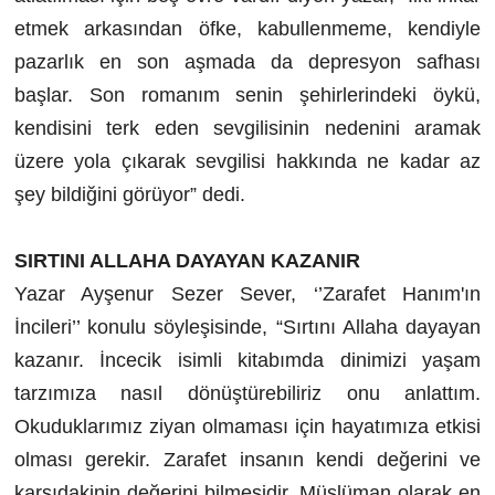
etmek arkasından öfke, kabullenmeme, kendiyle
pazarlık en son aşmada da depresyon safhası
başlar. Son romanım senin şehirlerindeki öykü,
kendisini terk eden sevgilisinin nedenini aramak
üzere yola çıkarak sevgilisi hakkında ne kadar az
şey bildiğini görüyor” dedi.
SIRTINI ALLAHA DAYAYAN KAZANIR
Yazar Ayşenur Sezer Sever, ‘’Zarafet Hanım'ın
İncileri’’ konulu söyleşisinde, “Sırtını Allaha dayayan
kazanır. İncecik isimli kitabımda dinimizi yaşam
tarzımıza nasıl dönüştürebiliriz onu anlattım.
Okuduklarımız ziyan olmaması için hayatımıza etkisi
olması gerekir. Zarafet insanın kendi değerini ve
karşıdakinin değerini bilmesidir. Müslüman olarak en