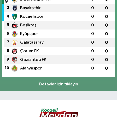
3
Başakşehir
0
0
4
Kocaelispor
0
0
5
Beşiktaş
0
0
6
Eyüpspor
0
0
7
Galatasaray
0
0
8
Çorum FK
0
0
9
Gaziantep FK
0
0
10
Alanyaspor
0
0
Detaylar için tıklayın