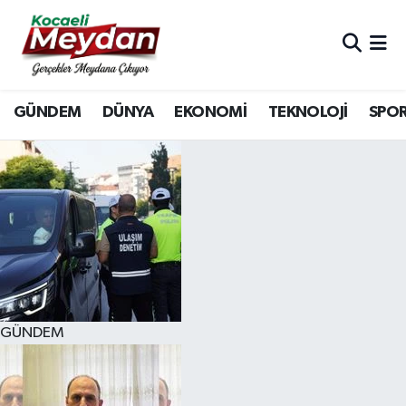
Nöbetçi Eczaneler
GÜNDEM
DÜNYA
EKONOMİ
TEKNOLOJİ
SPO
Hava Durumu
Trafik Durumu
Süper Lig Puan Durumu ve Fikstür
Tüm Manşetler
Son Dakika Haberleri
GÜNDEM
Haber Arşivi