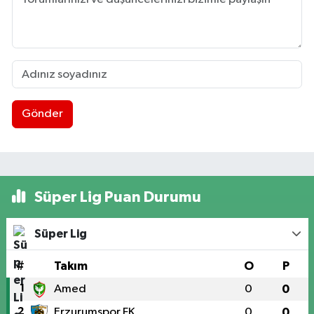
Gönder
Süper Lig Puan Durumu
Süper Lig
#
Takım
O
P
1
Amed
0
0
2
Erzurumspor FK
0
0