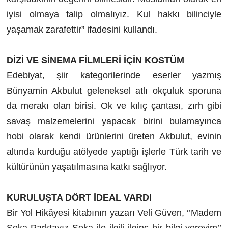
iyisi olmaya talip olmalıyız. Kul hakkı bilinciyle
yaşamak zarafettir” ifadesini kullandı.
DİZİ VE SİNEMA FİLMLERİ İÇİN KOSTÜM
Edebiyat, şiir kategorilerinde eserler yazmış
Bünyamin Akbulut geleneksel atlı okçuluk sporuna
da merakı olan birisi. Ok ve kılıç çantası, zırh gibi
savaş malzemelerini yapacak birini bulamayınca
hobi olarak kendi ürünlerini üreten Akbulut, evinin
altında kurduğu atölyede yaptığı işlerle Türk tarih ve
kültürünün yaşatılmasına katkı sağlıyor.
KURULUŞTA DÖRT İDEAL VARDI
Bir Yol Hikâyesi kitabının yazarı Veli Güven, ‘’Madem
Seka Parktayız Seka ile ilgili ilginç bir bilgi vereyim’’