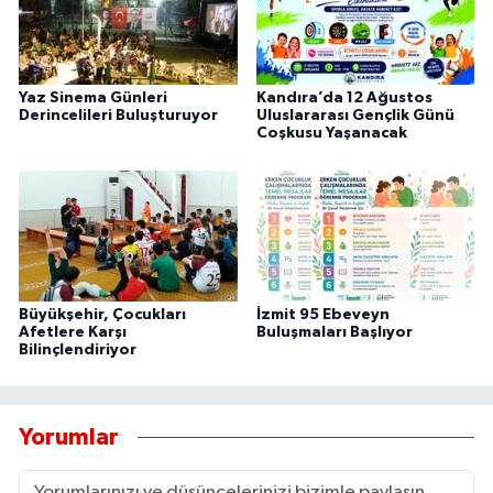
Yaz Sinema Günleri
Kandıra’da 12 Ağustos
Derincelileri Buluşturuyor
Uluslararası Gençlik Günü
Coşkusu Yaşanacak
Büyükşehir, Çocukları
İzmit 95 Ebeveyn
Afetlere Karşı
Buluşmaları Başlıyor
Bilinçlendiriyor
Yorumlar