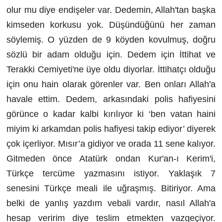
olur mu diye endişeler var. Dedemin, Allah'tan başka
kimseden korkusu yok. Düşündüğünü her zaman
söylemiş. O yüzden de 9 köyden kovulmuş, doğru
sözlü bir adam olduğu için. Dedem için İttihat ve
Terakki Cemiyeti'ne üye oldu diyorlar. İttihatçı olduğu
için onu hain olarak görenler var. Ben onları Allah'a
havale ettim. Dedem, arkasındaki polis hafiyesini
görünce o kadar kalbi kırılıyor ki ‘ben vatan haini
miyim ki arkamdan polis hafiyesi takip ediyor’ diyerek
çok içerliyor. Mısır’a gidiyor ve orada 11 sene kalıyor.
Gitmeden önce Atatürk ondan Kur'an-ı Kerim'i,
Türkçe tercüme yazmasını istiyor. Yaklaşık 7
senesini Türkçe meali ile uğraşmış. Bitiriyor. Ama
belki de yanlış yazdım vebali vardır, nasıl Allah'a
hesap veririm diye teslim etmekten vazgeçiyor.