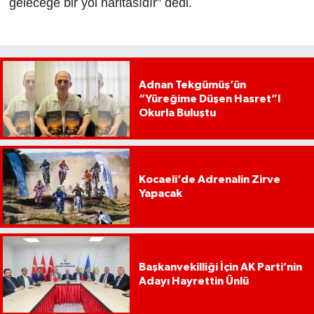
geleceğe bir yol haritasıdır” dedi.
Adnan Tekgümüş’ün
“Yüreğime Düşen Hasret”I
Okurla Buluştu
Kocaeli’de Adrenalin Zirve
Yapacak
Başkanvekilliği İçin AK Parti’nin
Adayı Hayrettin Ünlü