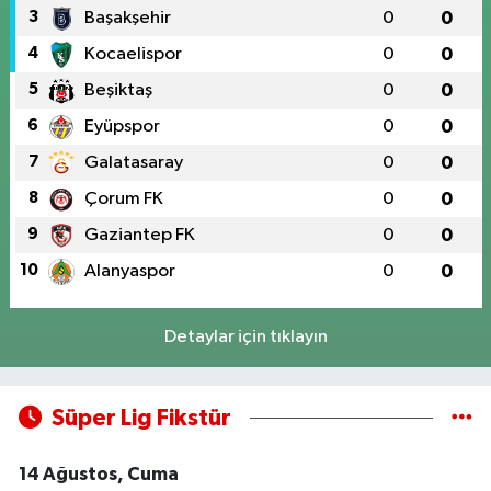
3
Başakşehir
0
0
4
Kocaelispor
0
0
5
Beşiktaş
0
0
6
Eyüpspor
0
0
7
Galatasaray
0
0
8
Çorum FK
0
0
9
Gaziantep FK
0
0
10
Alanyaspor
0
0
Detaylar için tıklayın
Süper Lig Fikstür
14 Ağustos, Cuma