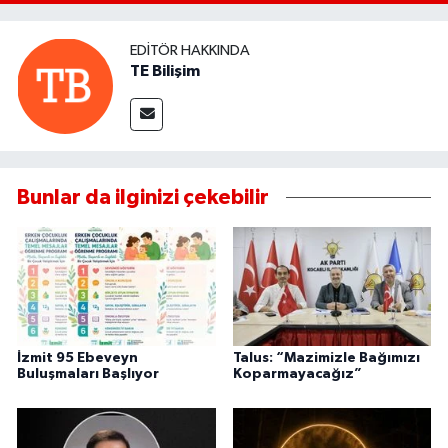
EDITÖR HAKKINDA
TE Bilişim
Bunlar da ilginizi çekebilir
İzmit 95 Ebeveyn
Talus: “Mazimizle Bağımızı
Buluşmaları Başlıyor
Koparmayacağız”