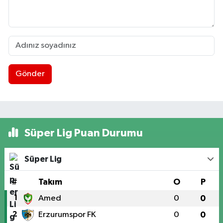
Gönder
Süper Lig Puan Durumu
Süper Lig
#
Takım
O
P
1
Amed
0
0
2
Erzurumspor FK
0
0