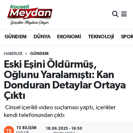
Nöbetçi Eczaneler
GÜNDEM
DÜNYA
EKONOMİ
TEKNOLOJİ
SPO
Hava Durumu
Trafik Durumu
HABERLER
GÜNDEM
Eski Eşini Öldürmüş,
Süper Lig Puan Durumu ve Fikstür
Oğlunu Yaralamıştı: Kan
Donduran Detaylar Ortaya
Tüm Manşetler
Çıktı
Son Dakika Haberleri
Cinsel içerikli video suçlaması yaptı, içerikler
Haber Arşivi
kendi telefonundan çıktı
TE BILIŞIM
18.06.2025 - 16:50
EDITÖR