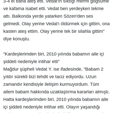
3-4 el bana ateş etti. Vedat'ın sıktığı mermi göğsüme
ve kafama isabet etti. Vedat ben yerdeyken tekme
attı. Balkonda yerde yatarken Sözen'den ses
gelmedi. Olay yerine Vedat'ı öldürmek için gittim, ona
kasten ateş ettim. Olay yerine tek bir silahla gittim"
diye konuştu.
"Kardeşlerimden biri, 2010 yılında babamın aile içi
şiddeti nedeniyle intihar etti"
Mağdur şüpheli Vedat Y. ise ifadesinde, "Babam 2
yıldır sürekli bizi tehdit ve taciz ediyordu. Uzun
zamandır kendisiyle iletişim kurmuyordum. Tüm
ailem babam hakkında uzaklaştırma kararları almıştı.
Hatta kardeşlerimden biri, 2010 yılında babamın aile
içi şiddeti nedeniyle intihar etti. Olayın yaşandığı