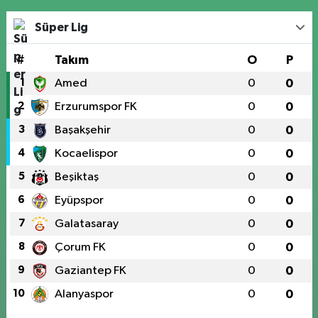
Süper Lig
#
Takım
O
P
1
Amed
0
0
2
Erzurumspor FK
0
0
3
Başakşehir
0
0
4
Kocaelispor
0
0
5
Beşiktaş
0
0
6
Eyüpspor
0
0
7
Galatasaray
0
0
8
Çorum FK
0
0
9
Gaziantep FK
0
0
10
Alanyaspor
0
0