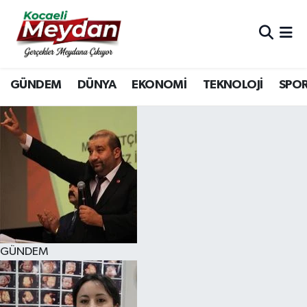
Nöbetçi Eczaneler
GÜNDEM
DÜNYA
EKONOMİ
TEKNOLOJİ
SPO
Hava Durumu
Trafik Durumu
Süper Lig Puan Durumu ve Fikstür
Tüm Manşetler
Son Dakika Haberleri
GÜNDEM
Haber Arşivi