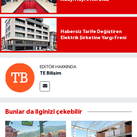
Habersiz Tarife Değiştiren
Elektrik Şirketine Yargı Freni
EDITÖR HAKKINDA
TE Bilişim
Bunlar da ilginizi çekebilir