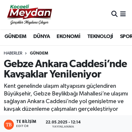
Nöbetçi Eczaneler
GÜNDEM
DÜNYA
EKONOMİ
TEKNOLOJİ
SPO
Hava Durumu
Trafik Durumu
HABERLER
GÜNDEM
Gebze Ankara Caddesi’nde
Süper Lig Puan Durumu ve Fikstür
Kavşaklar Yenileniyor
Tüm Manşetler
Kent genelinde ulaşım altyapısını güçlendiren
Büyükşehir, Gebze Beylikbağı Mahallesi’ne ulaşımı
Son Dakika Haberleri
sağlayan Ankara Caddesi’nde yol genişletme ve
kavşak düzenleme çalışmaları gerçekleştiriyor
Haber Arşivi
TE BILIŞIM
22.05.2025 - 12:14
EDITÖR
YAYINLANMA