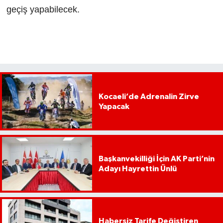
geçiş yapabilecek.
Kocaeli’de Adrenalin Zirve
Yapacak
Başkanvekilliği İçin AK Parti’nin
Adayı Hayrettin Ünlü
Habersiz Tarife Değiştiren