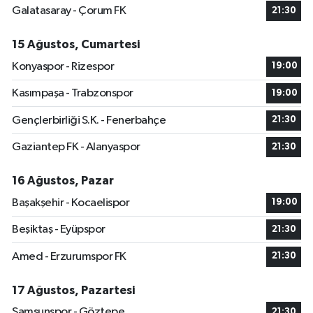
Galatasaray - Çorum FK
21:30
15 Ağustos, Cumartesi
Konyaspor - Rizespor
19:00
Kasımpaşa - Trabzonspor
19:00
Gençlerbirliği S.K. - Fenerbahçe
21:30
Gaziantep FK - Alanyaspor
21:30
16 Ağustos, Pazar
Başakşehir - Kocaelispor
19:00
Beşiktaş - Eyüpspor
21:30
Amed - Erzurumspor FK
21:30
17 Ağustos, Pazartesi
Samsunspor - Göztepe
21:30