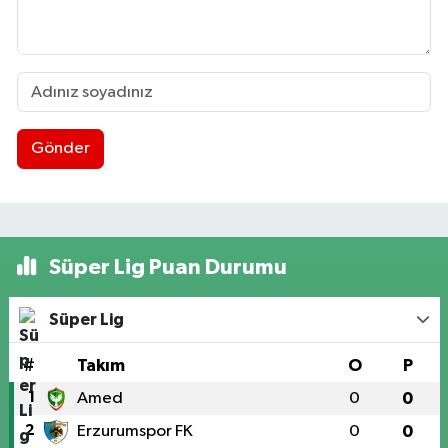
Gönder
Süper Lig Puan Durumu
Süper Lig
#
Takım
O
P
1
Amed
0
0
2
Erzurumspor FK
0
0