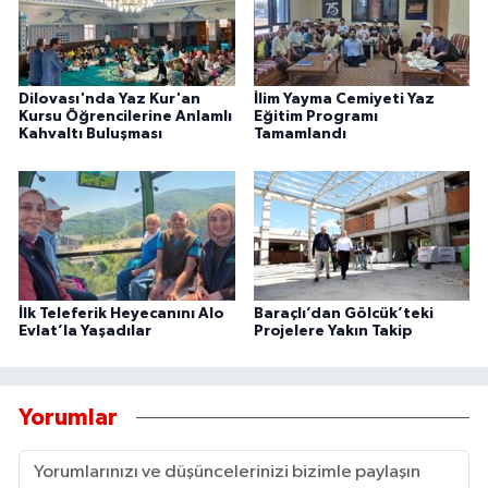
Dilovası'nda Yaz Kur'an
İlim Yayma Cemiyeti Yaz
Kursu Öğrencilerine Anlamlı
Eğitim Programı
Kahvaltı Buluşması
Tamamlandı
İlk Teleferik Heyecanını Alo
Baraçlı’dan Gölcük’teki
Evlat’la Yaşadılar
Projelere Yakın Takip
Yorumlar