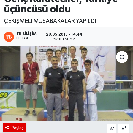
üçüncüsü oldu
ÇEKİŞMELİ MÜSABAKALAR YAPILDI
TE BILIŞIM
28.05.2013 - 14:44
EDITÖR
YAYINLANMA
Paylaş
-
+
A
A