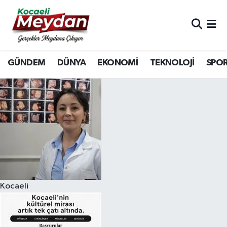
Nöbetçi Eczaneler
GÜNDEM
DÜNYA
EKONOMİ
TEKNOLOJİ
SPO
Hava Durumu
Trafik Durumu
Süper Lig Puan Durumu ve Fikstür
Tüm Manşetler
Son Dakika Haberleri
Kocaeli
Haber Arşivi