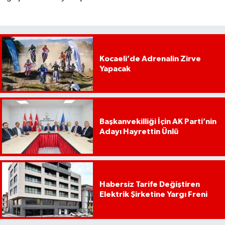
Kocaeli’de Adrenalin Zirve
Yapacak
Başkanvekilliği İçin AK Parti’nin
Adayı Hayrettin Ünlü
Habersiz Tarife Değiştiren
Elektrik Şirketine Yargı Freni