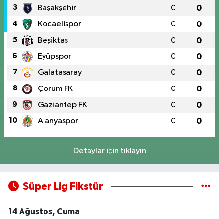
3
Başakşehir
0
0
4
Kocaelispor
0
0
5
Beşiktaş
0
0
6
Eyüpspor
0
0
7
Galatasaray
0
0
8
Çorum FK
0
0
9
Gaziantep FK
0
0
10
Alanyaspor
0
0
Detaylar için tıklayın
Süper Lig Fikstür
14 Ağustos, Cuma