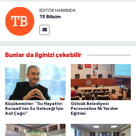
EDITÖR HAKKINDA
TE Bilişim
Bunlar da ilginizi çekebilir
Küçükemirler: "Su Hayattır:
Gölcük Belediyesi
Kocaeli’nin Su Geleceği İçin
Personeline İlk Yardım
Acil Çağrı"
Eğitimi