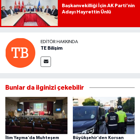
Başkanvekilliği İçin AK Parti’nin
Adayı Hayrettin Ünlü
EDITÖR HAKKINDA
TE Bilişim
Bunlar da ilginizi çekebilir
İlim Yayma’da Muhteşem
Büyükşehir’den Korsan