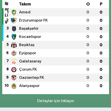
#
Takım
O
P
1
Amed
0
0
2
Erzurumspor FK
0
0
3
Başakşehir
0
0
4
Kocaelispor
0
0
5
Beşiktaş
0
0
6
Eyüpspor
0
0
7
Galatasaray
0
0
8
Çorum FK
0
0
9
Gaziantep FK
0
0
10
Alanyaspor
0
0
Detaylar için tıklayın