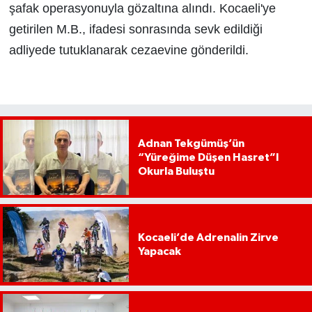
şafak operasyonuyla gözaltına alındı. Kocaeli'ye
getirilen M.B., ifadesi sonrasında sevk edildiği
adliyede tutuklanarak cezaevine gönderildi.
Adnan Tekgümüş’ün
“Yüreğime Düşen Hasret”I
Okurla Buluştu
Kocaeli’de Adrenalin Zirve
Yapacak