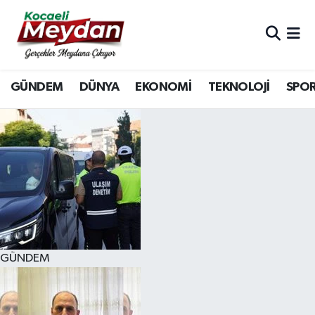
Nöbetçi Eczaneler
GÜNDEM
DÜNYA
EKONOMİ
TEKNOLOJİ
SPO
Hava Durumu
Trafik Durumu
Süper Lig Puan Durumu ve Fikstür
Tüm Manşetler
Son Dakika Haberleri
GÜNDEM
Haber Arşivi