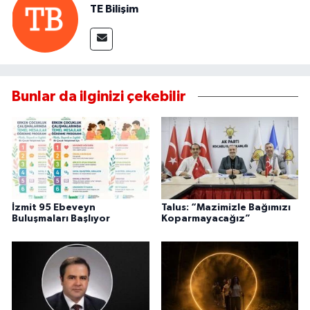
TE Bilişim
Bunlar da ilginizi çekebilir
İzmit 95 Ebeveyn
Talus: “Mazimizle Bağımızı
Buluşmaları Başlıyor
Koparmayacağız”