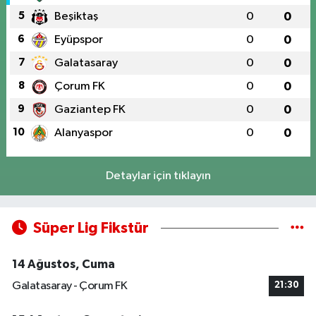
5
Beşiktaş
0
0
6
Eyüpspor
0
0
7
Galatasaray
0
0
8
Çorum FK
0
0
9
Gaziantep FK
0
0
10
Alanyaspor
0
0
Detaylar için tıklayın
Süper Lig Fikstür
14 Ağustos, Cuma
Galatasaray - Çorum FK
21:30