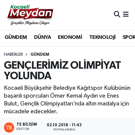
Nöbetçi Eczaneler
GÜNDEM
DÜNYA
EKONOMİ
TEKNOLOJİ
SPO
Hava Durumu
Trafik Durumu
HABERLER
GÜNDEM
GENÇLERİMİZ OLİMPİYAT
Süper Lig Puan Durumu ve Fikstür
YOLUNDA
Tüm Manşetler
Kocaeli Büyükşehir Belediye Kağıtspor Kulübünün
başarılı sporcuları Ömer Kemal Aydın ve Enes
Son Dakika Haberleri
Bulut, Gençlik Olimpiyatları’nda altın madalya için
mücadele edecekler.
Haber Arşivi
TE BILIŞIM
02.10.2018 - 11:43
EDITÖR
YAYINLANMA