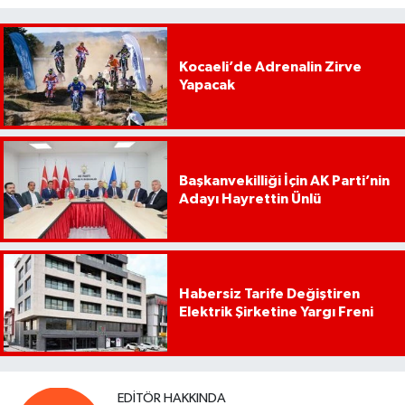
Kocaeli’de Adrenalin Zirve
Yapacak
Başkanvekilliği İçin AK Parti’nin
Adayı Hayrettin Ünlü
Habersiz Tarife Değiştiren
Elektrik Şirketine Yargı Freni
EDITÖR HAKKINDA