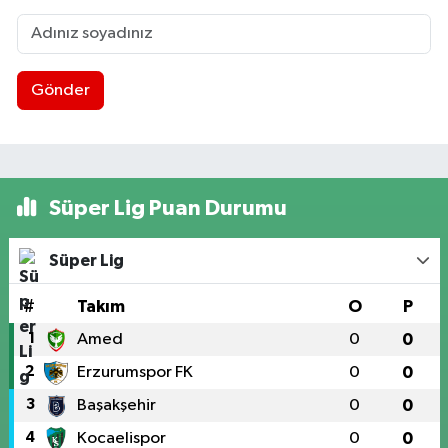
Gönder
Süper Lig Puan Durumu
Süper Lig
#
Takım
O
P
1
Amed
0
0
2
Erzurumspor FK
0
0
3
Başakşehir
0
0
4
Kocaelispor
0
0