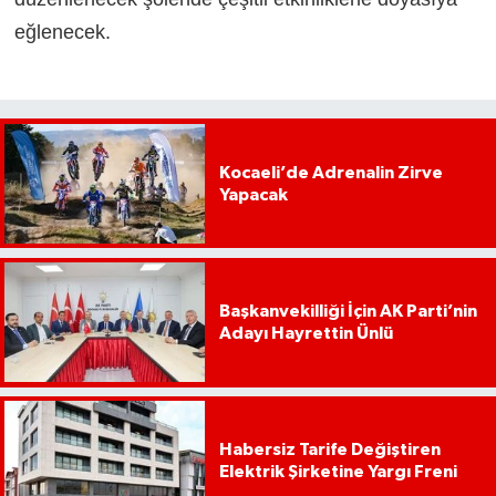
eğlenecek.
Kocaeli’de Adrenalin Zirve
Yapacak
Başkanvekilliği İçin AK Parti’nin
Adayı Hayrettin Ünlü
Habersiz Tarife Değiştiren
Elektrik Şirketine Yargı Freni