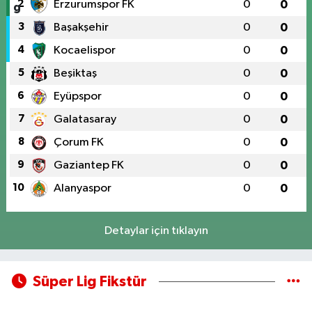
2
Erzurumspor FK
0
0
3
Başakşehir
0
0
4
Kocaelispor
0
0
5
Beşiktaş
0
0
6
Eyüpspor
0
0
7
Galatasaray
0
0
8
Çorum FK
0
0
9
Gaziantep FK
0
0
10
Alanyaspor
0
0
Detaylar için tıklayın
Süper Lig Fikstür