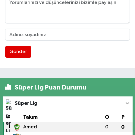
Gönder
Süper Lig Puan Durumu
Süper Lig
#
Takım
O
P
1
Amed
0
0