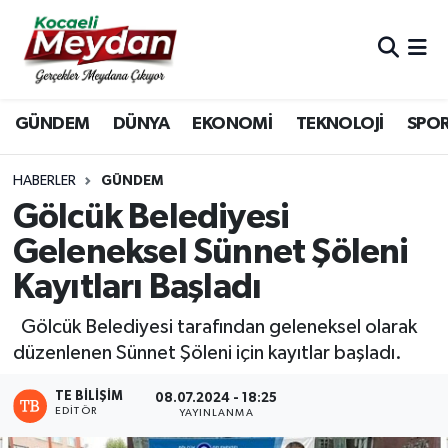
Nöbetçi Eczaneler
GÜNDEM
DÜNYA
EKONOMİ
TEKNOLOJİ
SPO
Hava Durumu
Trafik Durumu
HABERLER
GÜNDEM
Gölcük Belediyesi
Süper Lig Puan Durumu ve Fikstür
Geleneksel Sünnet Şöleni
Kayıtları Başladı
Tüm Manşetler
Gölcük Belediyesi tarafından geleneksel olarak
Son Dakika Haberleri
düzenlenen Sünnet Şöleni için kayıtlar başladı.
Haber Arşivi
TE BILIŞIM
08.07.2024 - 18:25
EDITÖR
YAYINLANMA