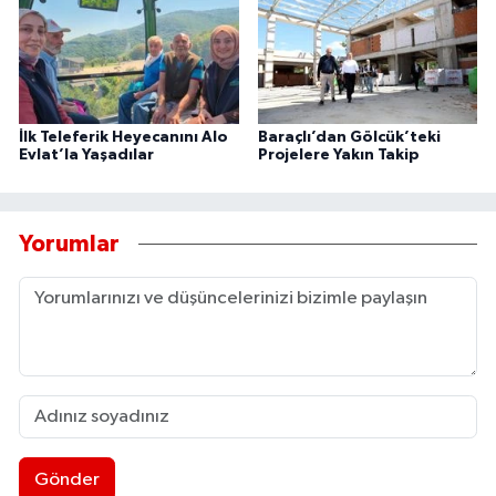
İlk Teleferik Heyecanını Alo
Baraçlı’dan Gölcük’teki
Evlat’la Yaşadılar
Projelere Yakın Takip
Yorumlar
Gönder