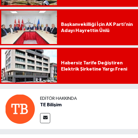
Başkanvekilliği İçin AK Parti’nin
Adayı Hayrettin Ünlü
Habersiz Tarife Değiştiren
Elektrik Şirketine Yargı Freni
EDITÖR HAKKINDA
TE Bilişim