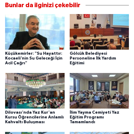
Bunlar da ilginizi çekebilir
Küçükemirler: "Su Hayattır:
Gölcük Belediyesi
Kocaeli’nin Su Geleceği İçin
Personeline İlk Yardım
Acil Çağrı"
Eğitimi
Dilovası'nda Yaz Kur'an
İlim Yayma Cemiyeti Yaz
Kursu Öğrencilerine Anlamlı
Eğitim Programı
Kahvaltı Buluşması
Tamamlandı