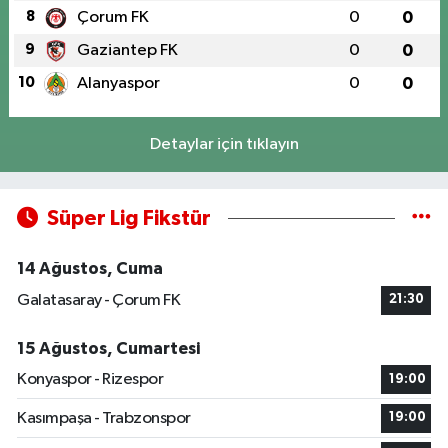
8
Çorum FK
0
0
9
Gaziantep FK
0
0
10
Alanyaspor
0
0
Detaylar için tıklayın
Süper Lig Fikstür
14 Ağustos, Cuma
Galatasaray - Çorum FK
21:30
15 Ağustos, Cumartesi
Konyaspor - Rizespor
19:00
Kasımpaşa - Trabzonspor
19:00