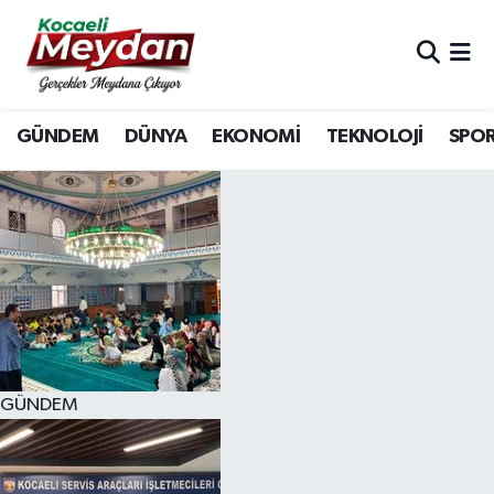
Nöbetçi Eczaneler
GÜNDEM
DÜNYA
EKONOMİ
TEKNOLOJİ
SPO
Hava Durumu
Trafik Durumu
Süper Lig Puan Durumu ve Fikstür
Tüm Manşetler
Son Dakika Haberleri
GÜNDEM
Haber Arşivi