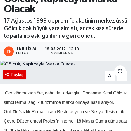
Olacak
17 Ağustos 1999 deprem felaketinin merkez üssü
Gölcük çok büyük yara almıştı, ancak kısa sürede
toparlanıp eski günlerine geri döndü.
TE BILIŞIM
15.05.2012 - 12:18
EDITÖR
YAYINLANMA
Paylaş
-
+
A
A
Geri dönmekten öte, daha da ileriye gitti. Donanma Kenti Gölcük
şimdi termal sağlık turizminde marka olmaya hazırlanıyor.
Gölcük Yazlık Roma Ilıcası Restorasyonu ve Sosyal Tesisler ile
Çevre Düzenlemesi Projesi’nin temeli 18 Mayıs Cuma günü saat
10.30’da Bilim Sanayi ve Teknoloji Bakanı Nihat Ergün’ün