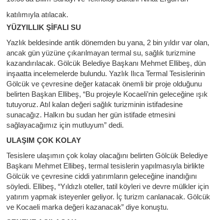
katılımıyla atılacak.
YÜZYILLIK ŞİFALI SU
Yazlık beldesinde antik dönemden bu yana, 2 bin yıldır var olan,
ancak gün yüzüne çıkarılmayan termal su, sağlık turizmine
kazandırılacak. Gölcük Belediye Başkanı Mehmet Ellibeş, dün
inşaatta incelemelerde bulundu. Yazlık Ilıca Termal Tesislerinin
Gölcük ve çevresine değer katacak önemli bir proje olduğunu
belirten Başkan Ellibeş, “Bu projeyle Kocaeli’nin geleceğine ışık
tutuyoruz. Atıl kalan değeri sağlık turizminin istifadesine
sunacağız. Halkın bu sudan her gün istifade etmesini
sağlayacağımız için mutluyum” dedi.
ULAŞIM ÇOK KOLAY
Tesislere ulaşımın çok kolay olacağını belirten Gölcük Belediye
Başkanı Mehmet Ellibeş, termal tesislerin yapılmasıyla birlikte
Gölcük ve çevresine ciddi yatırımların geleceğine inandığını
söyledi. Ellibeş, “Yıldızlı oteller, tatil köyleri ve devre mülkler için
yatırım yapmak isteyenler geliyor. İç turizm canlanacak. Gölcük
ve Kocaeli marka değeri kazanacak” diye konuştu.