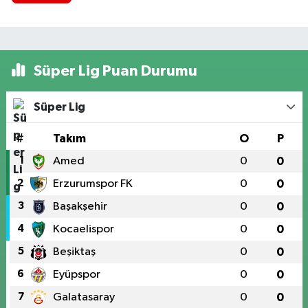
Süper Lig Puan Durumu
Süper Lig
#
Takım
O
P
1
Amed
0
0
2
Erzurumspor FK
0
0
3
Başakşehir
0
0
4
Kocaelispor
0
0
5
Beşiktaş
0
0
6
Eyüpspor
0
0
7
Galatasaray
0
0