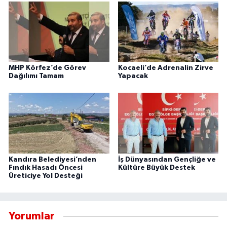
MHP Körfez’de Görev
Kocaeli’de Adrenalin Zirve
Dağılımı Tamam
Yapacak
Kandıra Belediyesi’nden
İş Dünyasından Gençliğe ve
Fındık Hasadı Öncesi
Kültüre Büyük Destek
Üreticiye Yol Desteği
Yorumlar