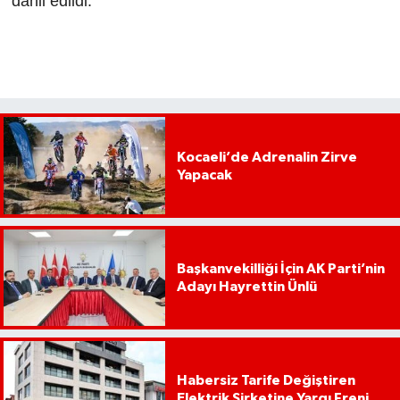
dahil edildi.
Kocaeli’de Adrenalin Zirve
Yapacak
Başkanvekilliği İçin AK Parti’nin
Adayı Hayrettin Ünlü
Habersiz Tarife Değiştiren
Elektrik Şirketine Yargı Freni