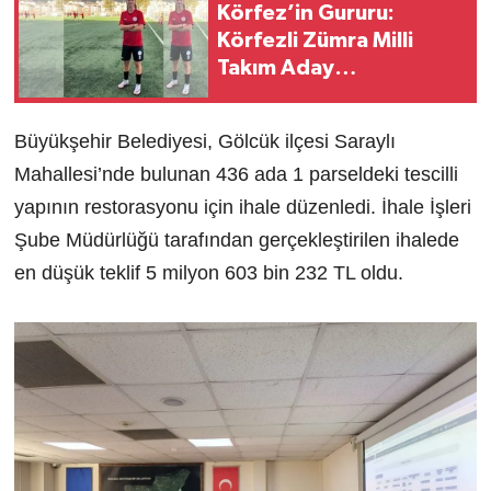
Körfez’in Gururu:
Körfezli Zümra Milli
Takım Aday
Kadrosunda
Büyükşehir Belediyesi, Gölcük ilçesi Saraylı
Mahallesi’nde bulunan 436 ada 1 parseldeki tescilli
yapının restorasyonu için ihale düzenledi. İhale İşleri
Şube Müdürlüğü tarafından gerçekleştirilen ihalede
en düşük teklif 5 milyon 603 bin 232 TL oldu.