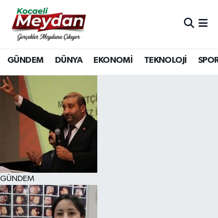
Nöbetçi Eczaneler
GÜNDEM
DÜNYA
EKONOMİ
TEKNOLOJİ
SPO
Hava Durumu
Trafik Durumu
Süper Lig Puan Durumu ve Fikstür
Tüm Manşetler
Son Dakika Haberleri
GÜNDEM
Haber Arşivi