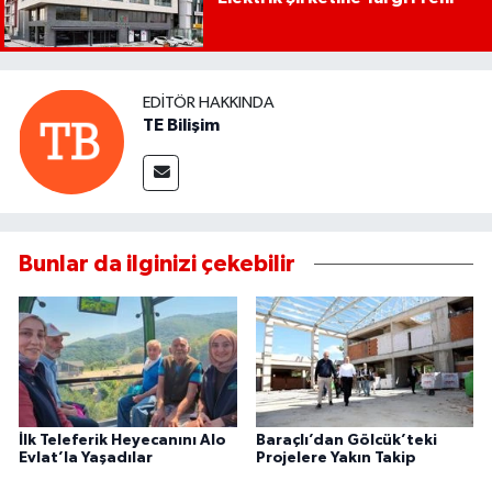
EDITÖR HAKKINDA
TE Bilişim
Bunlar da ilginizi çekebilir
İlk Teleferik Heyecanını Alo
Baraçlı’dan Gölcük’teki
Evlat’la Yaşadılar
Projelere Yakın Takip