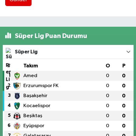
Süper Lig Puan Durumu
Süper Lig
#
Takım
O
P
1
Amed
0
0
2
Erzurumspor FK
0
0
3
Başakşehir
0
0
4
Kocaelispor
0
0
5
Beşiktaş
0
0
6
Eyüpspor
0
0
7
Galatasaray
0
0