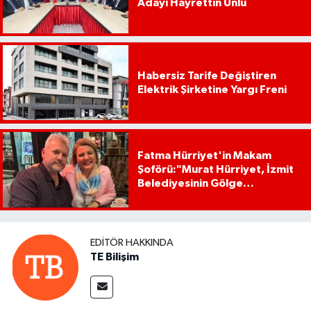
Adayı Hayrettin Ünlü
Habersiz Tarife Değiştiren
Elektrik Şirketine Yargı Freni
Fatma Hürriyet'in Makam
Şoförü:"Murat Hürriyet, İzmit
Belediyesinin Gölge
Başkanıdır"
EDITÖR HAKKINDA
TE Bilişim