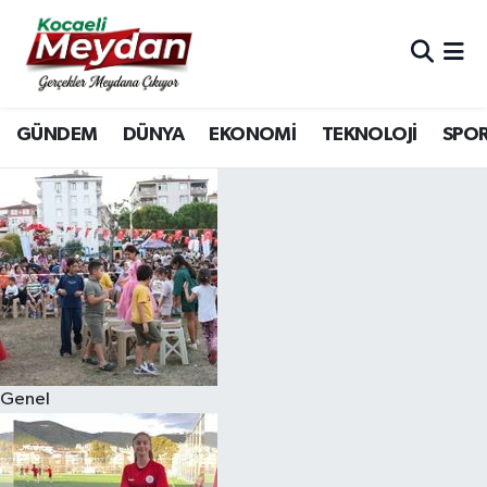
Nöbetçi Eczaneler
GÜNDEM
DÜNYA
EKONOMİ
TEKNOLOJİ
SPO
Hava Durumu
Trafik Durumu
Süper Lig Puan Durumu ve Fikstür
Tüm Manşetler
Son Dakika Haberleri
Genel
Haber Arşivi