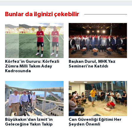
Bunlar da ilginizi çekebilir
Körfez’in Gururu: Körfezli
Başkan Durul, MHK Yaz
Zümra Milli Takım Aday
Semineri’ne Katıldı
Kadrosunda
Büyükakın’dan İzmit’in
Can Güvenliği Eğitimi Her
Geleceğine Yakın Takip
Şeyden Önemli