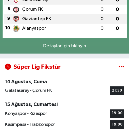
8
Çorum FK
0
0
9
Gaziantep FK
0
0
10
Alanyaspor
0
0
Detaylar için tıklayın
Süper Lig Fikstür
14 Ağustos, Cuma
Galatasaray - Çorum FK
21:30
15 Ağustos, Cumartesi
Konyaspor - Rizespor
19:00
Kasımpaşa - Trabzonspor
19:00