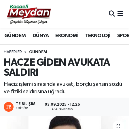
Nöbetçi Eczaneler
GÜNDEM
DÜNYA
EKONOMİ
TEKNOLOJİ
SPO
Hava Durumu
Trafik Durumu
HABERLER
GÜNDEM
HACZE GİDEN AVUKATA
Süper Lig Puan Durumu ve Fikstür
SALDIRI
Tüm Manşetler
Haciz işlemi sırasında avukat, borçlu şahsın sözlü
ve fiziki saldırısına uğradı.
Son Dakika Haberleri
TE BILIŞIM
03.09.2025 - 12:26
EDITÖR
Haber Arşivi
YAYINLANMA