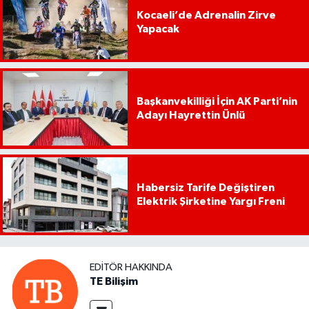
Kocaeli’de Adrenalin Zirve
Yapacak
Başkanvekilliği İçin AK Parti’nin
Adayı Hayrettin Ünlü
Habersiz Tarife Değiştiren
Elektrik Şirketine Yargı Freni
EDITÖR HAKKINDA
TE Bilişim