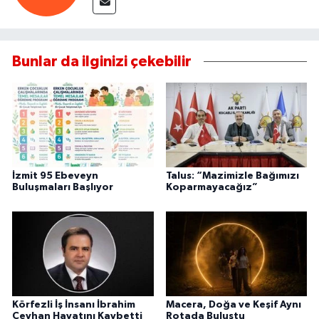
Bunlar da ilginizi çekebilir
İzmit 95 Ebeveyn
Talus: “Mazimizle Bağımızı
Buluşmaları Başlıyor
Koparmayacağız”
Körfezli İş İnsanı İbrahim
Macera, Doğa ve Keşif Aynı
Ceyhan Hayatını Kaybetti
Rotada Buluştu