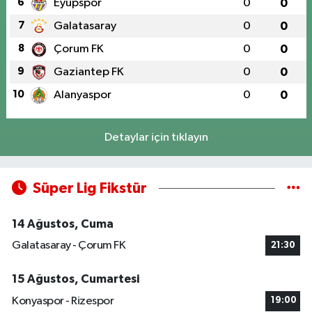
6
Eyüpspor
0
0
7
Galatasaray
0
0
8
Çorum FK
0
0
9
Gaziantep FK
0
0
10
Alanyaspor
0
0
Detaylar için tıklayın
Süper Lig Fikstür
14 Ağustos, Cuma
Galatasaray - Çorum FK
21:30
15 Ağustos, Cumartesi
Konyaspor - Rizespor
19:00