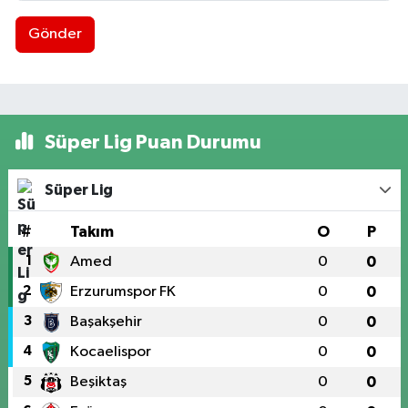
Gönder
Süper Lig Puan Durumu
Süper Lig
#
Takım
O
P
1
Amed
0
0
2
Erzurumspor FK
0
0
3
Başakşehir
0
0
4
Kocaelispor
0
0
5
Beşiktaş
0
0