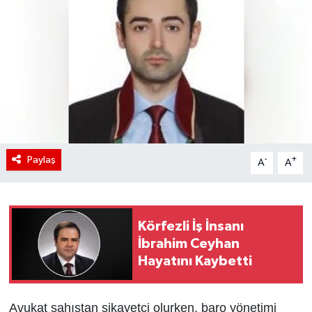
Paylaş
-
+
A
A
Körfezli İş İnsanı
İbrahim Ceyhan
Hayatını Kaybetti
Avukat şahıstan şikayetçi olurken, baro yönetimi