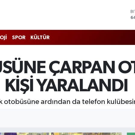
6
D
4
E
5
S
OJİ
SPOR
KÜLTÜR
6
G
6
B
ÜSÜNE ÇARPAN O
1
1 KİŞİ YARALANDI
lk otobüsüne ardından da telefon kulübesi