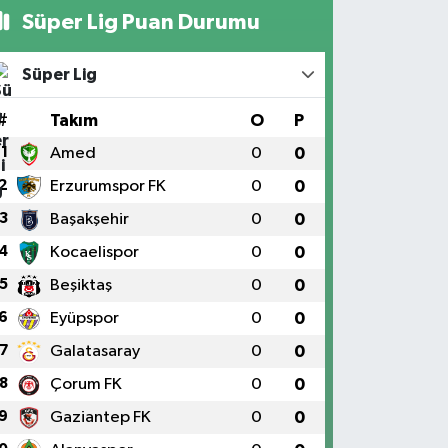
Süper Lig Puan Durumu
Süper Lig
#
Takım
O
P
1
Amed
0
0
2
Erzurumspor FK
0
0
3
Başakşehir
0
0
4
Kocaelispor
0
0
5
Beşiktaş
0
0
6
Eyüpspor
0
0
7
Galatasaray
0
0
8
Çorum FK
0
0
9
Gaziantep FK
0
0