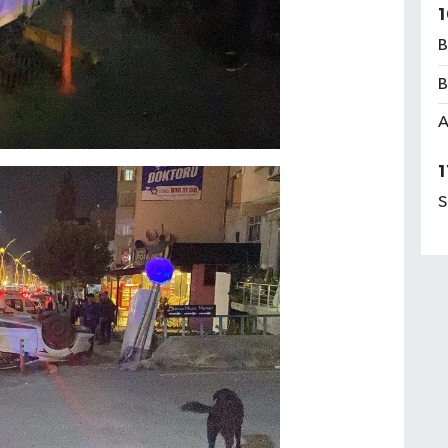
1
B
B
A
1
S