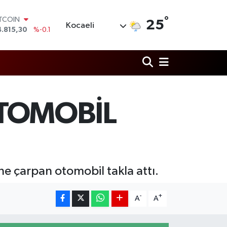
4.815,30
%-0.1
°
OLAR
25
Kocaeli
7,7436
%0.18
URO
5,2510
%0.32
TERLİN
4,4811
%0.38
RAM ALTIN
660.55
%0
İST100
TOMOBİL
3.779
%-14
ne çarpan otomobil takla attı.
-
+
A
A