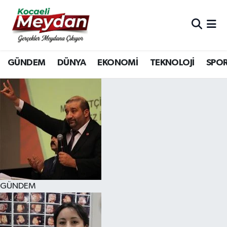
Nöbetçi Eczaneler
GÜNDEM
DÜNYA
EKONOMİ
TEKNOLOJİ
SPO
Hava Durumu
Trafik Durumu
Süper Lig Puan Durumu ve Fikstür
Tüm Manşetler
Son Dakika Haberleri
GÜNDEM
Haber Arşivi