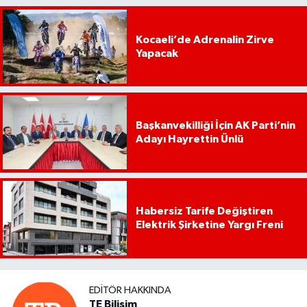
Kocaeli’de Adrenalin Zirve
Yapacak
Başkanvekilliği İçin AK Parti’nin
Adayı Hayrettin Ünlü
Habersiz Tarife Değiştiren
Elektrik Şirketine Yargı Freni
EDITÖR HAKKINDA
TE Bilişim