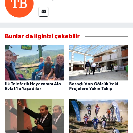
Bunlar da ilginizi çekebilir
İlk Teleferik Heyecanını Alo
Baraçlı’dan Gölcük’teki
Evlat’la Yaşadılar
Projelere Yakın Takip