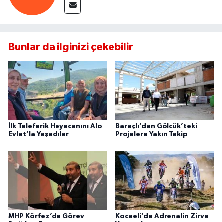
Bunlar da ilginizi çekebilir
İlk Teleferik Heyecanını Alo
Baraçlı’dan Gölcük’teki
Evlat’la Yaşadılar
Projelere Yakın Takip
MHP Körfez’de Görev
Kocaeli’de Adrenalin Zirve