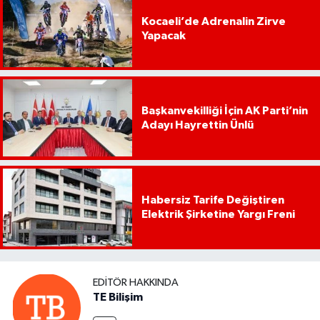
Kocaeli’de Adrenalin Zirve
Yapacak
Başkanvekilliği İçin AK Parti’nin
Adayı Hayrettin Ünlü
Habersiz Tarife Değiştiren
Elektrik Şirketine Yargı Freni
EDITÖR HAKKINDA
TE Bilişim