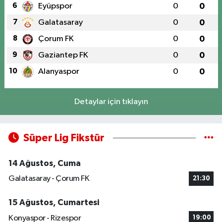
6
Eyüpspor
0
0
7
Galatasaray
0
0
8
Çorum FK
0
0
9
Gaziantep FK
0
0
10
Alanyaspor
0
0
Detaylar için tıklayın
Süper Lig Fikstür
14 Ağustos, Cuma
Galatasaray - Çorum FK
21:30
15 Ağustos, Cumartesi
Konyaspor - Rizespor
19:00