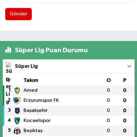
Gönder
Süper Lig Puan Durumu
Süper Lig
#
Takım
O
P
1
Amed
0
0
2
Erzurumspor FK
0
0
3
Başakşehir
0
0
4
Kocaelispor
0
0
5
Beşiktaş
0
0