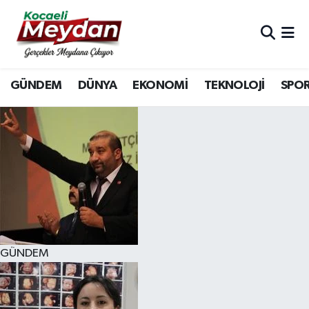
Nöbetçi Eczaneler
GÜNDEM
DÜNYA
EKONOMİ
TEKNOLOJİ
SPO
Hava Durumu
Trafik Durumu
Süper Lig Puan Durumu ve Fikstür
Tüm Manşetler
Son Dakika Haberleri
GÜNDEM
Haber Arşivi