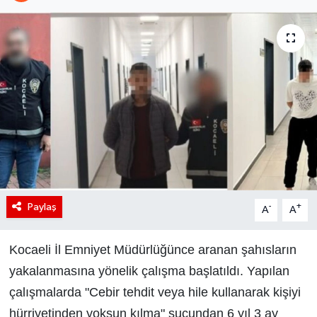
Paylaş
-
+
A
A
Kocaeli İl Emniyet Müdürlüğünce aranan şahısların
yakalanmasına yönelik çalışma başlatıldı. Yapılan
çalışmalarda "Cebir tehdit veya hile kullanarak kişiyi
hürriyetinden yoksun kılma" suçundan 6 yıl 3 ay