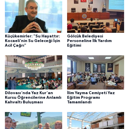
Küçükemirler: "Su Hayattır:
Gölcük Belediyesi
Kocaeli’nin Su Geleceği İçin
Personeline İlk Yardım
Acil Çağrı"
Eğitimi
Dilovası'nda Yaz Kur'an
İlim Yayma Cemiyeti Yaz
Kursu Öğrencilerine Anlamlı
Eğitim Programı
Kahvaltı Buluşması
Tamamlandı