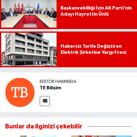
Başkanvekilliği İçin AK Parti’nin
Adayı Hayrettin Ünlü
Habersiz Tarife Değiştiren
Elektrik Şirketine Yargı Freni
EDITÖR HAKKINDA
TE Bilişim
Bunlar da ilginizi çekebilir