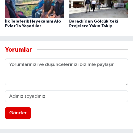
İlk Teleferik Heyecanını Alo
Baraçlı’dan Gölcük’teki
Evlat’la Yaşadılar
Projelere Yakın Takip
Yorumlar
Gönder