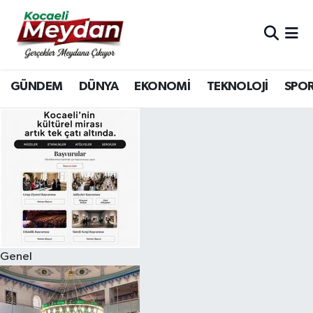
Nöbetçi Eczaneler
GÜNDEM
DÜNYA
EKONOMİ
TEKNOLOJİ
SPO
Hava Durumu
Trafik Durumu
Süper Lig Puan Durumu ve Fikstür
Tüm Manşetler
Son Dakika Haberleri
Genel
Haber Arşivi