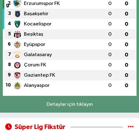
2
Erzurumspor FK
0
0
3
Başakşehir
0
0
4
Kocaelispor
0
0
5
Beşiktaş
0
0
6
Eyüpspor
0
0
7
Galatasaray
0
0
8
Çorum FK
0
0
9
Gaziantep FK
0
0
10
Alanyaspor
0
0
Detaylar için tıklayın
Süper Lig Fikstür