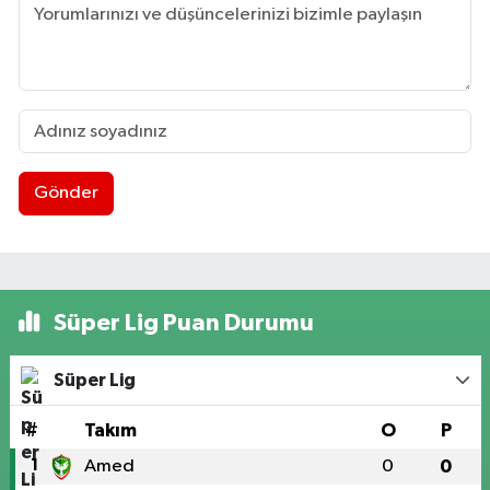
Gönder
Süper Lig Puan Durumu
Süper Lig
#
Takım
O
P
1
Amed
0
0