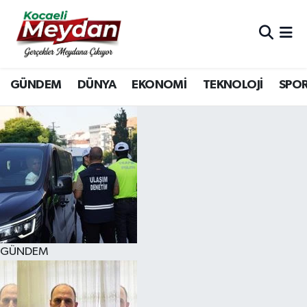
Nöbetçi Eczaneler
GÜNDEM
DÜNYA
EKONOMİ
TEKNOLOJİ
SPO
Hava Durumu
Trafik Durumu
Süper Lig Puan Durumu ve Fikstür
Tüm Manşetler
Son Dakika Haberleri
GÜNDEM
Haber Arşivi