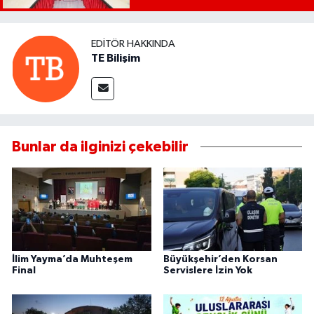
EDITÖR HAKKINDA
TE Bilişim
Bunlar da ilginizi çekebilir
İlim Yayma’da Muhteşem
Büyükşehir’den Korsan
Final
Servislere İzin Yok