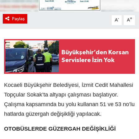
Paylaş
-
+
A
A
Büyükşehir’den Korsan
Servislere İzin Yok
Kocaeli Büyükşehir Belediyesi, İzmit Cedit Mahallesi
Topçular Sokak’ta altyapı çalışması başlatıyor.
Çalışma kapsamında bu yolu kullanan 51 ve 53 no’lu
hatlarda güzergah değişikliği yapılacak.
OTOBÜSLERDE GÜZERGAH DEĞİŞİKLİĞİ