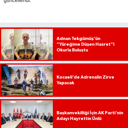
güncellendi.
Adnan Tekgümüş’ün
“Yüreğime Düşen Hasret”I
Okurla Buluştu
Kocaeli’de Adrenalin Zirve
Yapacak
Başkanvekilliği İçin AK Parti’nin
Adayı Hayrettin Ünlü