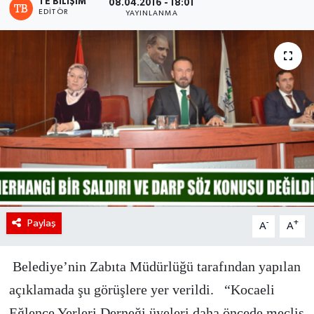
TE BILIŞIM
08.04.2016 - 18:01
EDITÖR
YAYINLANMA
Paylaş
-
+
A
A
Belediye’nin Zabıta Müdürlüğü tarafından yapılan
açıklamada şu görüşlere yer verildi. “Kocaeli
Eğlence Yerleri Derneği üyeleri daha öncede meclis