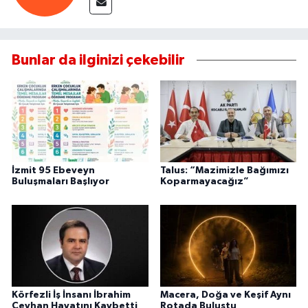
Bunlar da ilginizi çekebilir
İzmit 95 Ebeveyn
Talus: “Mazimizle Bağımızı
Buluşmaları Başlıyor
Koparmayacağız”
Körfezli İş İnsanı İbrahim
Macera, Doğa ve Keşif Aynı
Ceyhan Hayatını Kaybetti
Rotada Buluştu