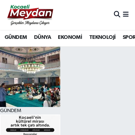
Nöbetçi Eczaneler
GÜNDEM
DÜNYA
EKONOMİ
TEKNOLOJİ
SPO
Hava Durumu
Trafik Durumu
Süper Lig Puan Durumu ve Fikstür
Tüm Manşetler
Son Dakika Haberleri
GÜNDEM
Haber Arşivi