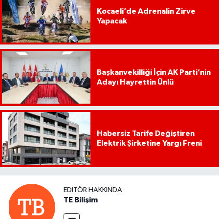
Kocaeli’de Adrenalin Zirve
Yapacak
Başkanvekilliği İçin AK Parti’nin
Adayı Hayrettin Ünlü
Habersiz Tarife Değiştiren
Elektrik Şirketine Yargı Freni
EDITÖR HAKKINDA
TE Bilişim