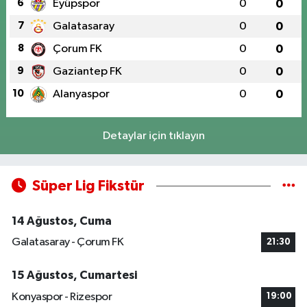
6
Eyüpspor
0
0
7
Galatasaray
0
0
8
Çorum FK
0
0
9
Gaziantep FK
0
0
10
Alanyaspor
0
0
Detaylar için tıklayın
Süper Lig Fikstür
14 Ağustos, Cuma
Galatasaray - Çorum FK
21:30
15 Ağustos, Cumartesi
Konyaspor - Rizespor
19:00