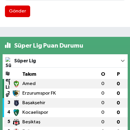
Gönder
Süper Lig Puan Durumu
Süper Lig
#
Takım
O
P
1
Amed
0
0
2
Erzurumspor FK
0
0
3
Başakşehir
0
0
4
Kocaelispor
0
0
5
Beşiktaş
0
0