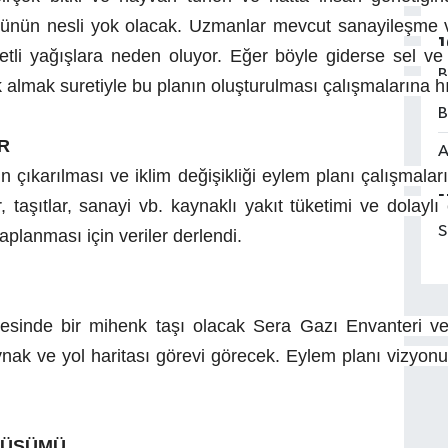
nün nesli yok olacak. Uzmanlar mevcut sanayileşme ve ek
1
detli yağışlara neden oluyor. Eğer böyle giderse sel ve h
B
almak suretiyle bu planın oluşturulması çalışmalarına hı
B
R
A
çıkarılması ve iklim değişikliği eylem planı çalışmaları 
1
 taşıtlar, sanayi vb. kaynaklı yakıt tüketimi ve dolaylı
S
planması için veriler derlendi.
elesinde bir mihenk taşı olacak Sera Gazı Envanteri ve İ
ynak ve yol haritası görevi görecek. Eylem planı vizyonu 
ÖNÜŞÜMÜ