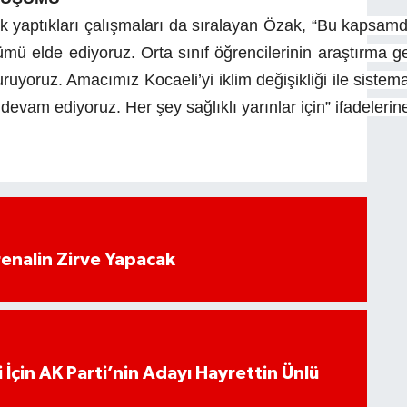
 yaptıkları çalışmaları da sıralayan Özak, “Bu kapsamd
elde ediyoruz. Orta sınıf öğrencilerinin araştırma geçmi
kuruyoruz. Amacımız Kocaeli’yi iklim değişikliği ile siste
evam ediyoruz. Her şey sağlıklı yarınlar için” ifadelerin
enalin Zirve Yapacak
 İçin AK Parti’nin Adayı Hayrettin Ünlü