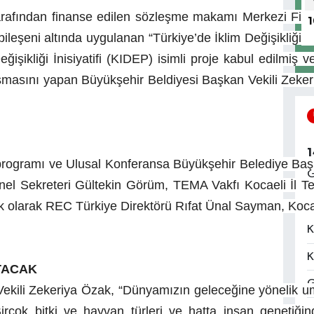
arafından finanse edilen sözleşme makamı Merkezi Finans
1
ileşeni altında uygulanan “Türkiye’de İklim Değişikliği
işikliği İnisiyatifi (KIDEP) isimli proje kabul edilmiş 
uşmasını yapan Büyükşehir Beldiyesi Başkan Vekili Zekeri
1
programı ve Ulusal Konferansa Büyükşehir Belediye Ba
G
 Sekreteri Gültekin Görüm, TEMA Vakfı Kocaeli İl Tems
ilk olarak REC Türkiye Direktörü Rıfat Ünal Sayman, Koca
1
K
K
TACAK
G
ili Zekeriya Özak, “Dünyamızın geleceğine yönelik umutla
Birçok bitki ve hayvan türleri ve hatta insan genetiği
G