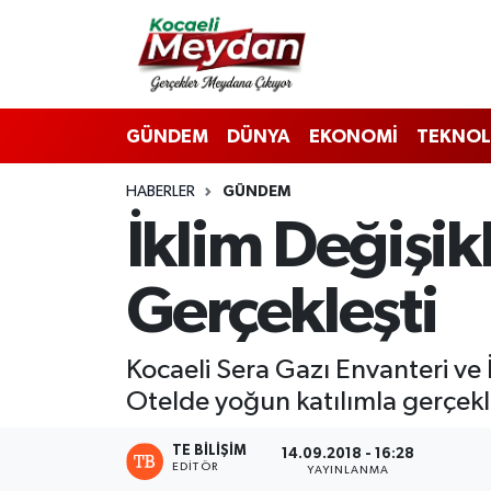
Nöbetçi Eczaneler
GÜNDEM
DÜNYA
EKONOMİ
TEKNOL
Hava Durumu
HABERLER
GÜNDEM
Trafik Durumu
İklim Değişik
Süper Lig Puan Durumu ve Fikstür
Gerçekleşti
Tüm Manşetler
Son Dakika Haberleri
Kocaeli Sera Gazı Envanteri ve İ
Otelde yoğun katılımla gerçekle
Haber Arşivi
TE BILIŞIM
14.09.2018 - 16:28
EDITÖR
YAYINLANMA