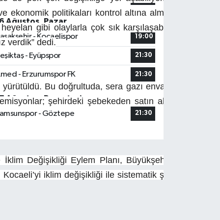
onomik politikaları kontrol altına almadıkları sürece s
6 Ağustos, Pazar
eyelan gibi olaylarla çok sık karşılaşabiliriz. Onun yan
aşakşehir - Kocaelispor
19:00
z verdik” dedi.
eşiktaş - Eyüpspor
21:30
med - Erzurumspor FK
21:30
yürütüldü. Bu doğrultuda, sera gazı envanteri çalışmalar
7 Ağustos, Pazartesi
 emisyonlar; şehirdeki şebekeden satın alınarak tüketile
amsunspor - Göztepe
21:30
klim Değişikliği Eylem Planı, Büyükşehir Belediyesi yet
Kocaeli’yi iklim değişikliği ile sistematik şekilde mücad