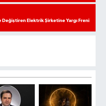
 Değiştiren Elektrik Şirketine Yargı Freni