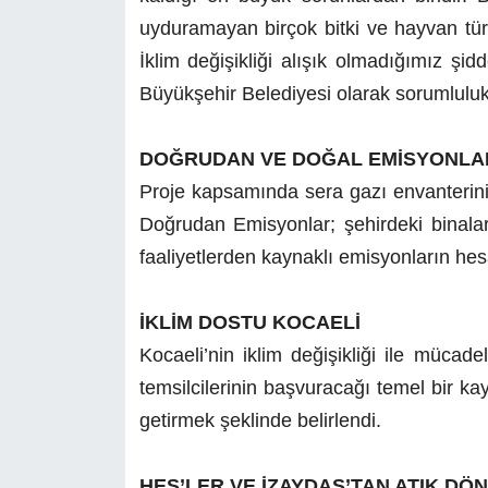
uyduramayan birçok bitki ve hayvan türü
İklim değişikliği alışık olmadığımız şid
Büyükşehir Belediyesi olarak sorumluluk 
DOĞRUDAN VE DOĞAL EMİSYONLA
Proje kapsamında sera gazı envanterinin 
Doğrudan Emisyonlar; şehirdeki binalar,
faaliyetlerden kaynaklı emisyonların hesa
İKLİM DOSTU KOCAELİ
Kocaeli’nin iklim değişikliği ile mücad
temsilcilerinin başvuracağı temel bir ka
getirmek şeklinde belirlendi.
HES’LER VE İZAYDAŞ’TAN ATIK D