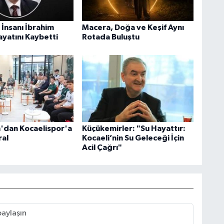
ş İnsanı İbrahim
Macera, Doğa ve Keşif Aynı
yatını Kaybetti
Rotada Buluştu
'dan Kocaelispor'a
Küçükemirler: "Su Hayattır:
al
Kocaeli’nin Su Geleceği İçin
Acil Çağrı"