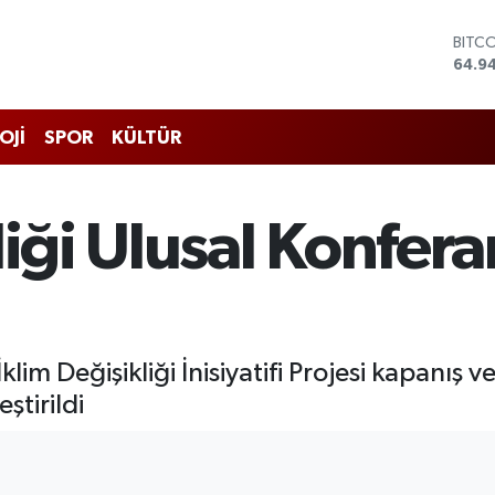
BITC
64.9
DOL
47,7
EUR
55,2
OJİ
SPOR
KÜLTÜR
STER
64,4
GRAM
6660
liği Ulusal Konfera
BİST
13.77
klim Değişikliği İnisiyatifi Projesi kapanış 
ştirildi