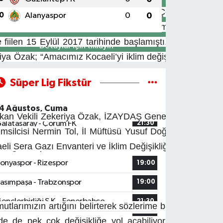
 ve İhale Birimi ve Ana Yararlanıcısı Çevre ve Şehircil
0
Alanyaspor
0
0
 Alanında Kapasite Geliştirme Hibe Programı” kapsamınd
ve fiilen 15 Eylül 2017 tarihinde başlamıştı. Projenin k
Detaylar için tıklayın
ya Özak; “Amacımız Kocaeli’yi iklim değişikliği ile sist
Süper Lig Fikstür
4 Ağustos, Cuma
şkan Vekili Zekeriya Özak, İZAYDAŞ Genel Müdürü Muha
alatasaray - Çorum FK
21:30
ilcisi Nermin Tol, İl Müftüsü Yusuf Doğan, proje kapsa
eli Sera Gazı Envanteri ve İklim Değişikliği Projesi ve 
5 Ağustos, Cumartesi
onyaspor - Rizespor
19:00
asımpaşa - Trabzonspor
19:00
ençlerbirliği S.K. - Fenerbahçe
21:30
rımızın artığını belirterek sözlerime başlamak istiyorum
nde de pek çok değişikliğe yol açabiliyor. Böyle gide
aziantep FK - Alanyaspor
21:30