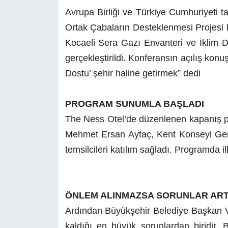
Avrupa Birliği ve Türkiye Cumhuriyeti t
Ortak Çabaların Desteklenmesi Projesi b
Kocaeli Sera Gazı Envanteri ve İklim Değ
gerçekleştirildi. Konferansın açılış kon
Dostu’ şehir haline getirmek” dedi
PROGRAM SUNUMLA BAŞLADI
The Ness Otel’de düzenlenen kapanış 
Mehmet Ersan Aytaç, Kent Konseyi Genel
temsilcileri katılım sağladı. Programda 
ÖNLEM ALINMAZSA SORUNLAR AR
Ardından Büyükşehir Belediye Başkan Vek
kaldığı en büyük sorunlardan biridir. 