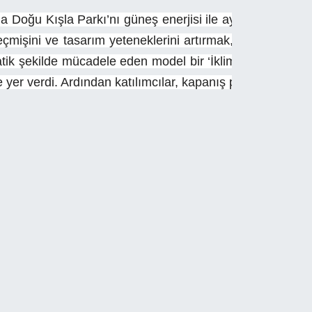
a Doğu Kışla Parkı’nı güneş enerjisi ile aydınlattık. 
şini ve tasarım yeteneklerini artırmak, bilim teknoloji 
matik şekilde mücadele eden model bir ‘İklim Dostu’ şehir
e yer verdi. Ardından katılımcılar, kapanış programındaki 