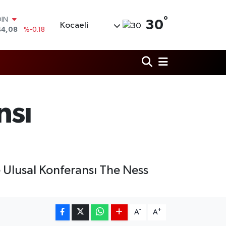
OIN
44,08
%-0.18
°
30
AR
Kocaeli
436
%0.18
O
510
%0.32
LİN
811
%0.38
 ALTIN
.55
%0.03
nsı
100
9
%-14
ve Ulusal Konferansı The Ness
-
+
A
A