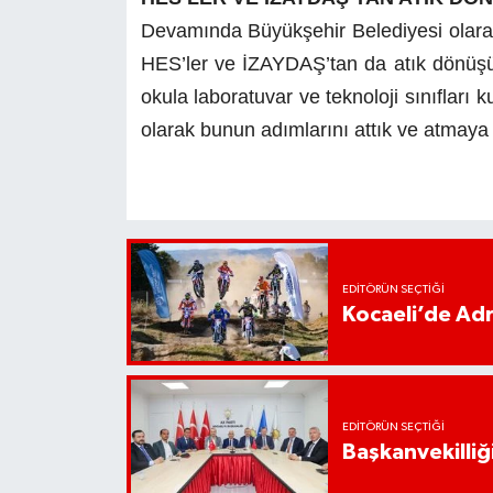
Devamında Büyükşehir Belediyesi olarak
HES’ler ve İZAYDAŞ’tan da atık dönüşümü 
okula laboratuvar ve teknoloji sınıfları 
olarak bunun adımlarını attık ve atmaya d
EDITÖRÜN SEÇTIĞI
Kocaeli’de Adr
EDITÖRÜN SEÇTIĞI
Başkanvekilliği