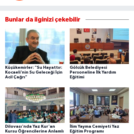
Bunlar da ilginizi çekebilir
Küçükemirler: "Su Hayattır:
Gölcük Belediyesi
Kocaeli’nin Su Geleceği İçin
Personeline İlk Yardım
Acil Çağrı"
Eğitimi
Dilovası'nda Yaz Kur'an
İlim Yayma Cemiyeti Yaz
Kursu Öğrencilerine Anlamlı
Eğitim Programı