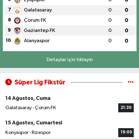
7
Galatasaray
0
0
8
Çorum FK
0
0
9
Gaziantep FK
0
0
10
Alanyaspor
0
0
Detaylar için tıklayın
Süper Lig Fikstür
14 Ağustos, Cuma
Galatasaray - Çorum FK
21:30
15 Ağustos, Cumartesi
Konyaspor - Rizespor
19:00