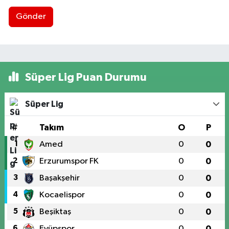
Gönder
Süper Lig Puan Durumu
Süper Lig
#
Takım
O
P
1
Amed
0
0
2
Erzurumspor FK
0
0
3
Başakşehir
0
0
4
Kocaelispor
0
0
5
Beşiktaş
0
0
6
Eyüpspor
0
0