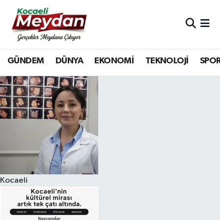
Nöbetçi Eczaneler
GÜNDEM
DÜNYA
EKONOMİ
TEKNOLOJİ
SPO
Hava Durumu
Trafik Durumu
Süper Lig Puan Durumu ve Fikstür
Tüm Manşetler
Son Dakika Haberleri
Kocaeli
Haber Arşivi