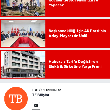
Kocaeli’de Adrenalin Zirve
Yapacak
Başkanvekilliği İçin AK Parti’nin
Adayı Hayrettin Ünlü
Habersiz Tarife Değiştiren
Elektrik Şirketine Yargı Freni
EDITÖR HAKKINDA
TE Bilişim