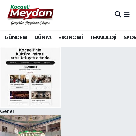
Nöbetçi Eczaneler
GÜNDEM
DÜNYA
EKONOMİ
TEKNOLOJİ
SPO
Hava Durumu
Trafik Durumu
Süper Lig Puan Durumu ve Fikstür
Tüm Manşetler
Son Dakika Haberleri
Genel
Haber Arşivi