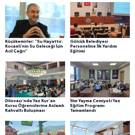
Küçükemirler: "Su Hayattır:
Gölcük Belediyesi
Kocaeli’nin Su Geleceği İçin
Personeline İlk Yardım
Acil Çağrı"
Eğitimi
Dilovası'nda Yaz Kur'an
İlim Yayma Cemiyeti Yaz
Kursu Öğrencilerine Anlamlı
Eğitim Programı
Kahvaltı Buluşması
Tamamlandı