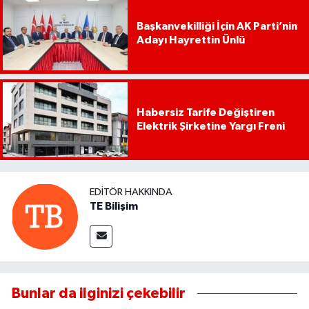
Başkanvekilliği İçin AK Parti’nin
Adayı Hayrettin Ünlü
Habersiz Tarife Değiştiren
Elektrik Şirketine Yargı Freni
EDITÖR HAKKINDA
TE Bilişim
Bunlar da ilginizi çekebilir