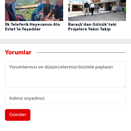
İlk Teleferik Heyecanını Alo
Baraçlı’dan Gölcük’teki
Evlat’la Yaşadılar
Projelere Yakın Takip
Yorumlar
Gönder