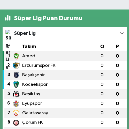
Süper Lig Puan Durumu
Süper Lig
#
Takım
O
P
1
Amed
0
0
2
Erzurumspor FK
0
0
3
Başakşehir
0
0
4
Kocaelispor
0
0
5
Beşiktaş
0
0
6
Eyüpspor
0
0
7
Galatasaray
0
0
8
Çorum FK
0
0