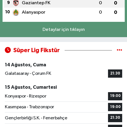
9
Gaziantep FK
0
0
10
Alanyaspor
0
0
Detaylar için tıklayın
Süper Lig Fikstür
14 Ağustos, Cuma
Galatasaray - Çorum FK
21:30
15 Ağustos, Cumartesi
Konyaspor - Rizespor
19:00
Kasımpaşa - Trabzonspor
19:00
Gençlerbirliği S.K. - Fenerbahçe
21:30