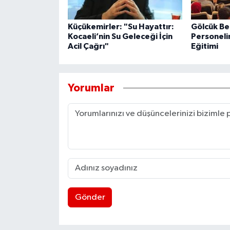
Küçükemirler: "Su Hayattır:
Gölcük Be
Kocaeli’nin Su Geleceği İçin
Personeli
Acil Çağrı"
Eğitimi
Yorumlar
Gönder