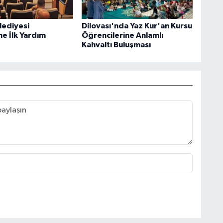
lediyesi
Dilovası'nda Yaz Kur'an Kursu
ne İlk Yardım
Öğrencilerine Anlamlı
Kahvaltı Buluşması