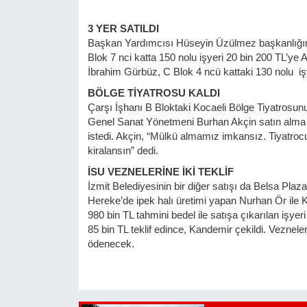
3 YER SATILDI
Başkan Yardımcısı Hüseyin Üzülmez başkanlığın
Blok 7 nci katta 150 nolu işyeri 20 bin 200 TL’ye 
İbrahim Gürbüz, C Blok 4 ncü kattaki 130 nolu işy
BÖLGE TİYATROSU KALDI
Çarşı İşhanı B Bloktaki Kocaeli Bölge Tiyatrosun
Genel Sanat Yönetmeni Burhan Akçin satın alma tek
istedi. Akçin, “Mülkü almamız imkansız. Tiyatrocu
kiralansın” dedi.
İSU VEZNELERİNE İKİ TEKLİF
İzmit Belediyesinin bir diğer satışı da Belsa Plaz
Hereke’de ipek halı üretimi yapan Nurhan Ör ile K
980 bin TL tahmini bedel ile satışa çıkarılan işyer
85 bin TL teklif edince, Kandemir çekildi. Veznele
ödenecek.