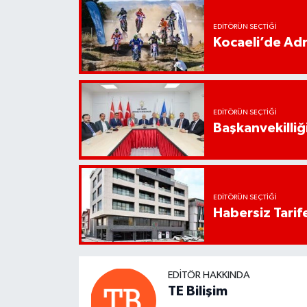
EDITÖRÜN SEÇTIĞI
Kocaeli’de Adr
EDITÖRÜN SEÇTIĞI
Başkanvekilliği
EDITÖRÜN SEÇTIĞI
Habersiz Tarife
EDITÖR HAKKINDA
TE Bilişim