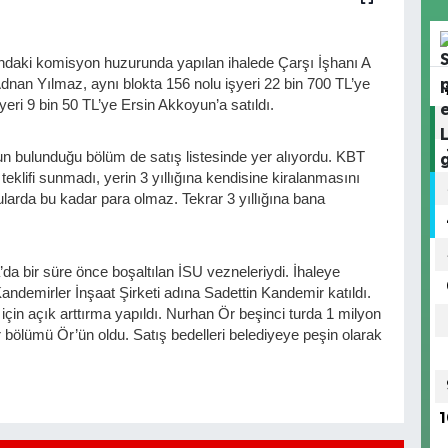
daki komisyon huzurunda yapılan ihalede Çarşı İşhanı A
Adnan Yılmaz, aynı blokta 156 nolu işyeri 22 bin 700 TL’ye
eri 9 bin 50 TL’ye Ersin Akkoyun’a satıldı.
un bulunduğu bölüm de satış listesinde yer alıyordu. KBT
lifi sunmadı, yerin 3 yıllığına kendisine kiralanmasını
larda bu kadar para olmaz. Tekrar 3 yıllığına bana
a’da bir süre önce boşaltılan İSU vezneleriydi. İhaleye
andemirler İnşaat Şirketi adına Sadettin Kandemir katıldı.
i için açık arttırma yapıldı. Nurhan Ör beşinci turda 1 milyon
r bölümü Ör’ün oldu. Satış bedelleri belediyeye peşin olarak
1