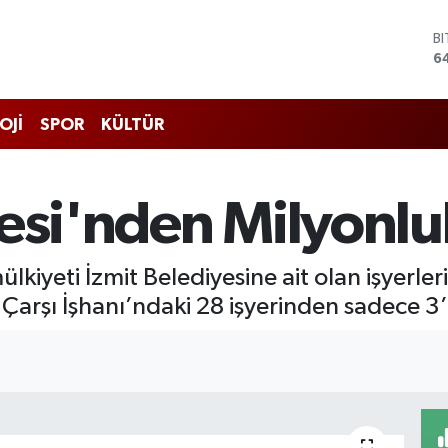
B
6
D
4
E
OJİ
SPOR
KÜLTÜR
5
S
6
G
esi'nden Milyonlu
6
B
1
lkiyeti İzmit Belediyesine ait olan işyerlerin
, Çarşı İşhanı’ndaki 28 işyerinden sadece 3’