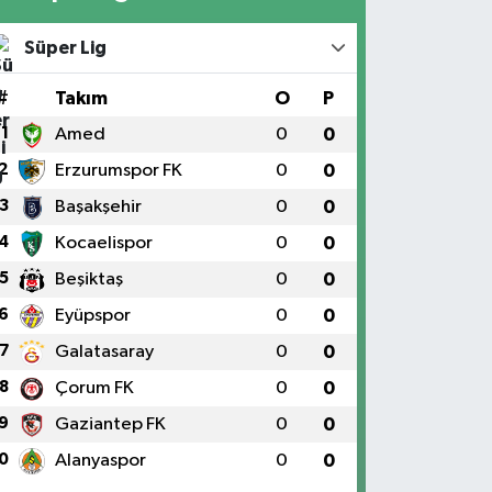
Süper Lig
#
Takım
O
P
1
Amed
0
0
2
Erzurumspor FK
0
0
3
Başakşehir
0
0
4
Kocaelispor
0
0
5
Beşiktaş
0
0
6
Eyüpspor
0
0
7
Galatasaray
0
0
8
Çorum FK
0
0
9
Gaziantep FK
0
0
0
Alanyaspor
0
0