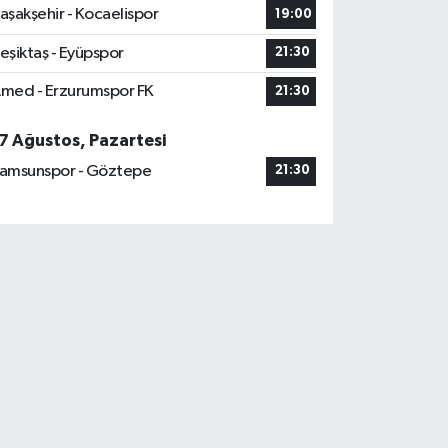
aşakşehir - Kocaelispor
19:00
eşiktaş - Eyüpspor
21:30
med - Erzurumspor FK
21:30
7 Ağustos, Pazartesi
amsunspor - Göztepe
21:30