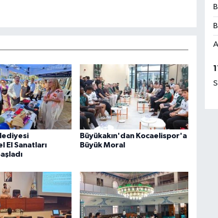
B
B
A
1
S
lediyesi
Büyükakın'dan Kocaelispor'a
 El Sanatları
Büyük Moral
Başladı