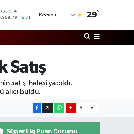
°
ITCOIN
29
Kocaeli
4.959,79
%1.11
OLAR
7,7436
%0.18
URO
5,2510
%0.32
TERLİN
4,4811
%0.38
RAM ALTIN
k Satış
660.55
%0.03
İST100
3.779
%-14
in satış ihalesi yapıldı.
ü alıcı buldu.
-
+
A
A
Süper Lig Puan Durumu