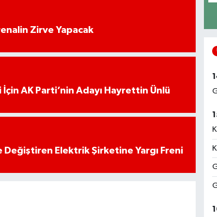
enalin Zirve Yapacak
1
 İçin AK Parti’nin Adayı Hayrettin Ünlü
G
1
K
K
 Değiştiren Elektrik Şirketine Yargı Freni
G
G
1