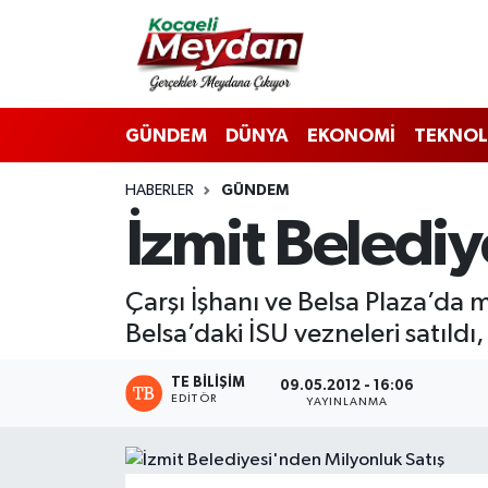
Nöbetçi Eczaneler
GÜNDEM
DÜNYA
EKONOMİ
TEKNOL
Hava Durumu
HABERLER
GÜNDEM
Trafik Durumu
İzmit Belediy
Süper Lig Puan Durumu ve Fikstür
Çarşı İşhanı ve Belsa Plaza’da mü
Tüm Manşetler
Belsa’daki İSU vezneleri satıldı
Son Dakika Haberleri
TE BILIŞIM
09.05.2012 - 16:06
EDITÖR
YAYINLANMA
Haber Arşivi