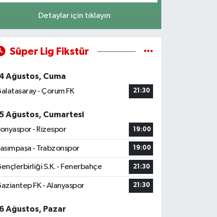
Detaylar için tıklayın
Süper Lig Fikstür
4 Ağustos, Cuma
alatasaray - Çorum FK
21:30
5 Ağustos, Cumartesi
onyaspor - Rizespor
19:00
asımpaşa - Trabzonspor
19:00
ençlerbirliği S.K. - Fenerbahçe
21:30
aziantep FK - Alanyaspor
21:30
6 Ağustos, Pazar