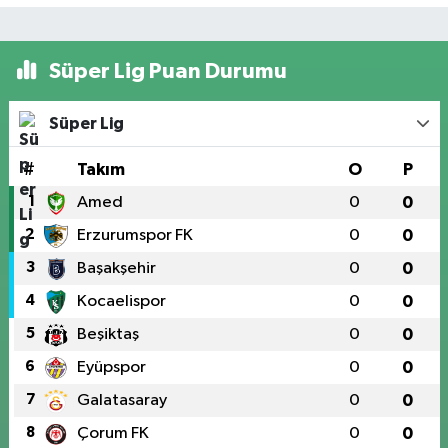
Süper Lig Puan Durumu
Süper Lig
#
Takım
O
P
1
Amed
0
0
2
Erzurumspor FK
0
0
3
Başakşehir
0
0
4
Kocaelispor
0
0
5
Beşiktaş
0
0
6
Eyüpspor
0
0
7
Galatasaray
0
0
8
Çorum FK
0
0