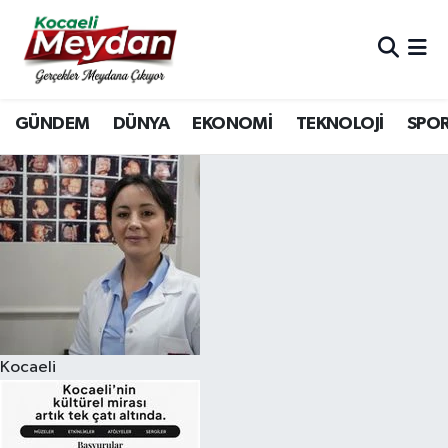
Nöbetçi Eczaneler
GÜNDEM
DÜNYA
EKONOMİ
TEKNOLOJİ
SPO
Hava Durumu
Trafik Durumu
Süper Lig Puan Durumu ve Fikstür
Tüm Manşetler
Son Dakika Haberleri
Kocaeli
Haber Arşivi