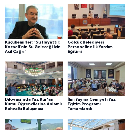
Küçükemirler: "Su Hayattır:
Gölcük Belediyesi
Kocaeli’nin Su Geleceği İçin
Personeline İlk Yardım
Acil Çağrı"
Eğitimi
Dilovası'nda Yaz Kur'an
İlim Yayma Cemiyeti Yaz
Kursu Öğrencilerine Anlamlı
Eğitim Programı
Kahvaltı Buluşması
Tamamlandı