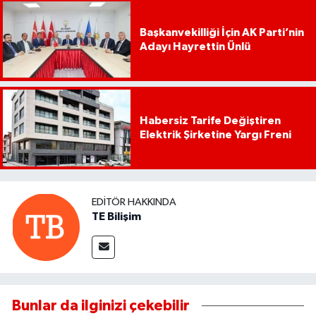
Başkanvekilliği İçin AK Parti’nin
Adayı Hayrettin Ünlü
Habersiz Tarife Değiştiren
Elektrik Şirketine Yargı Freni
EDITÖR HAKKINDA
TE Bilişim
Bunlar da ilginizi çekebilir