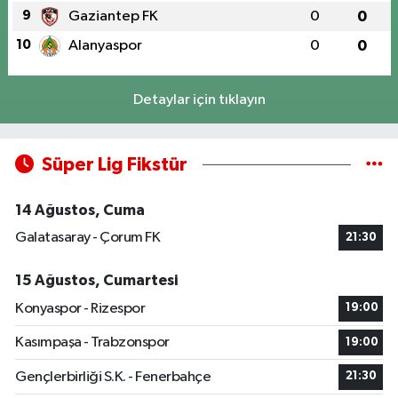
9
Gaziantep FK
0
0
10
Alanyaspor
0
0
Detaylar için tıklayın
Süper Lig Fikstür
14 Ağustos, Cuma
Galatasaray - Çorum FK
21:30
15 Ağustos, Cumartesi
Konyaspor - Rizespor
19:00
Kasımpaşa - Trabzonspor
19:00
Gençlerbirliği S.K. - Fenerbahçe
21:30