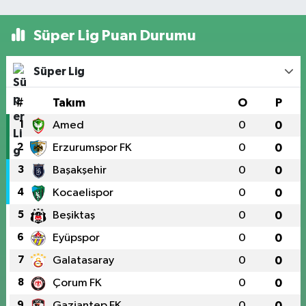
Süper Lig Puan Durumu
Süper Lig
#
Takım
O
P
1
Amed
0
0
2
Erzurumspor FK
0
0
3
Başakşehir
0
0
4
Kocaelispor
0
0
5
Beşiktaş
0
0
6
Eyüpspor
0
0
7
Galatasaray
0
0
8
Çorum FK
0
0
9
Gaziantep FK
0
0