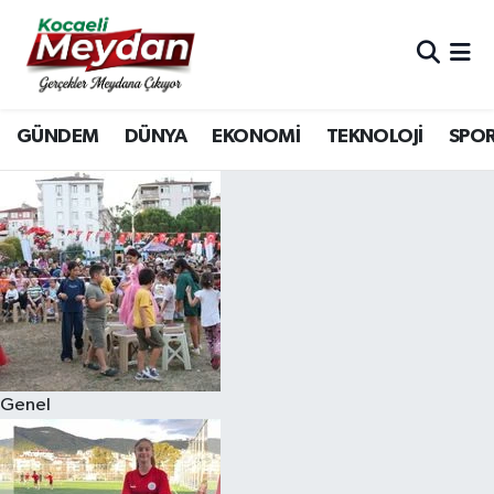
Nöbetçi Eczaneler
GÜNDEM
DÜNYA
EKONOMİ
TEKNOLOJİ
SPO
Hava Durumu
Trafik Durumu
Süper Lig Puan Durumu ve Fikstür
Tüm Manşetler
Son Dakika Haberleri
Genel
Haber Arşivi