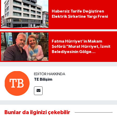
Habersiz Tarife Değiştiren
Elektrik Şirketine Yargı Freni
Fatma Hürriyet'in Makam
Şoförü:"Murat Hürriyet, İzmit
Belediyesinin Gölge
Başkanıdır"
EDITÖR HAKKINDA
TE Bilişim
Bunlar da ilginizi çekebilir