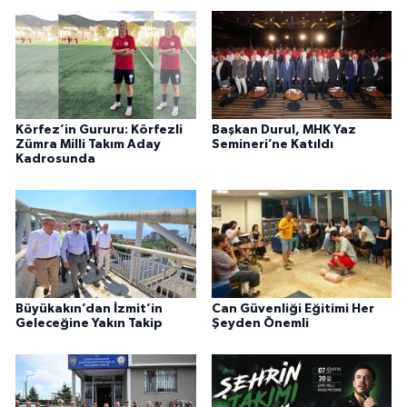
Körfez’in Gururu: Körfezli
Başkan Durul, MHK Yaz
Zümra Milli Takım Aday
Semineri’ne Katıldı
Kadrosunda
Büyükakın’dan İzmit’in
Can Güvenliği Eğitimi Her
Geleceğine Yakın Takip
Şeyden Önemli