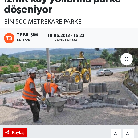
döşeniyor
BİN 500 METREKARE PARKE
TE BILIŞIM
18.06.2013 - 16:23
EDITÖR
YAYINLANMA
Paylaş
-
+
A
A